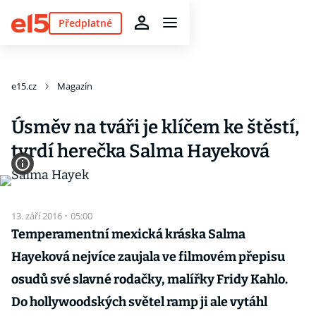
Předplatné
e15.cz
Magazín
Úsměv na tváři je klíčem ke štěstí,
tvrdí herečka Salma Hayeková
13. září 2016
·
05:00
Temperamentní mexická kráska Salma
Hayeková nejvíce zaujala ve filmovém přepisu
osudů své slavné rodačky, malířky Fridy Kahlo.
Do hollywoodských světel ramp ji ale vytáhl