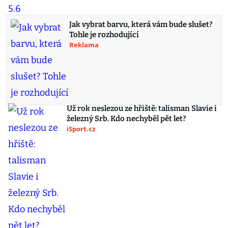
Jak vybrat barvu, která vám bude slušet?
Tohle je rozhodující
Reklama
Už rok neslezou ze hřiště: talisman Slavie i
železný Srb. Kdo nechyběl pět let?
iSport.cz