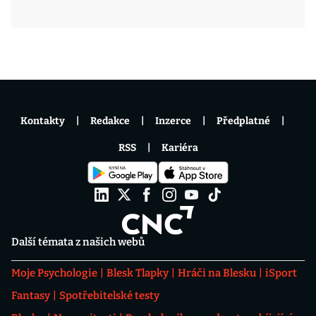
Kontakty
Redakce
Inzerce
Předplatné
RSS
Kariéra
Další témata z našich webů
Moje Psychologie
Blesk Tlapky
Hráči na Blesku
iSport
Fantasy
Spotřebitelské testy