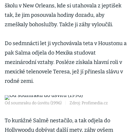
školu v New Orleans, kde si utahovala z jeptišek
tak, že jim posouvala hodiny dozadu, aby
zmeškaly bohoslužby. Takže ji záhy vyloučili.
Do sedmnácti let ji vychovávala teta v Houstonu a
pak Salma odjela do Mexika studovat
mezinárodní vztahy. Posléze získala hlavní roli v
mexické telenovele Teresa, jež jí přinesla slávu v
rodné zemi.
Od soumraku do úsvitu (1996)
|
Zdroj: Profimedia.cz
To kurážné Salmě nestačilo, a tak odjela do
Hollywoodu dobývat další mety, záhy ovšem