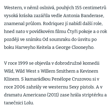
Western, v němž oslnivá, pouhých 155 centimetrů
vysoká kráska zazářila vedle Antonia Banderase,
znamenal průlom. Rodriquez jí nabídl další role,
hned nato v povídkovém filmu Čtyři pokoje a o rok
později ve snímku Od soumraku do úsvitu po
boku Harveyho Keitela a George Clooneyho.
V roce 1999 se objevila v dobrodružné komedii
Wild, Wild West s Willem Smithem a Kevinem
Klinem. S kamarádkou Penélope Cruzovou si v
roce 2006 zahrály ve westernu Sexy pistols. A v
dramatu Americano (2011) zase hrála striptérku a
tanečnici Lolu.