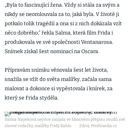
„Byla to fascinující žena. Vždy si stála za svým a
nikdy se neomlouvala za to, jaká byla. V životě ji
potkalo tolik tragédií a ona si z nich dokázala vzít
něco dobrého,“ řekla Salma, která film Frida i
produkovala ve své společnosti Ventanarosa.
Snímek získal šest nominací na Oscara.
Přípravám snímku věnovala šest let života,
snažila se vžít do světa malířky, začala sama
malovat a dokonce si vypěstovala i knírek, za
který se Frida styděla.
Salma Hayeková nejvíce zaujala ve filmovém přepisu osudů své
slavné rodačky, malířky Fridy Kahlo
|
Zdroj: Profimedia.cz