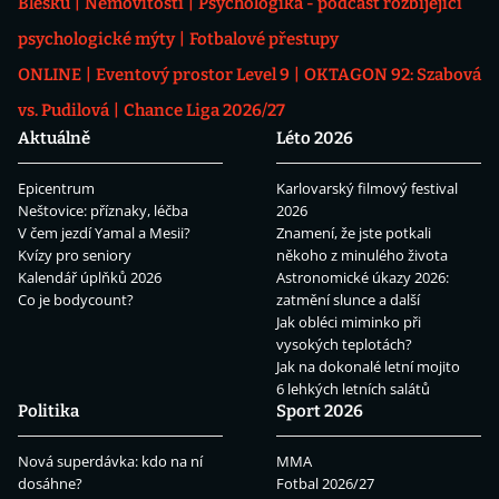
Blesku
Nemovitosti
Psychologika - podcast rozbíjející
psychologické mýty
Fotbalové přestupy
ONLINE
Eventový prostor Level 9
OKTAGON 92: Szabová
vs. Pudilová
Chance Liga 2026/27
Aktuálně
Léto 2026
Epicentrum
Karlovarský filmový festival
Neštovice: příznaky, léčba
2026
V čem jezdí Yamal a Mesii?
Znamení, že jste potkali
Kvízy pro seniory
někoho z minulého života
Kalendář úplňků 2026
Astronomické úkazy 2026:
Co je bodycount?
zatmění slunce a další
Jak obléci miminko při
vysokých teplotách?
Jak na dokonalé letní mojito
6 lehkých letních salátů
Politika
Sport 2026
Nová superdávka: kdo na ní
MMA
dosáhne?
Fotbal 2026/27