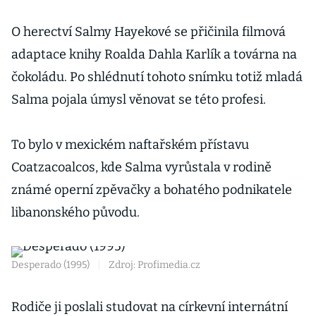
O herectví Salmy Hayekové se přičinila filmová
adaptace knihy Roalda Dahla Karlík a továrna na
čokoládu. Po shlédnutí tohoto snímku totiž mladá
Salma pojala úmysl věnovat se této profesi.
To bylo v mexickém naftařském přístavu
Coatzacoalcos, kde Salma vyrůstala v rodině
známé operní zpěvačky a bohatého podnikatele
libanonského původu.
Desperado (1995)
|
Zdroj: Profimedia.cz
Rodiče ji poslali studovat na církevní internátní