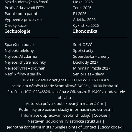
Sjezd sudetských Němců
Hokej 2026
Proč vláda zavádí EET?
Tenis 2026
Padni komu padni
F1 2026
Výpověď z práce vzor
Atletika 2026
Divoký kačer
Cyklistika 2026
Technologie
Ekonomika
SpaceX na burze
Smrt OSVČ
Nejlepší telefony
Spořicí účty
Nejlepší AI zdarma
Superdávka – změny
Nejlepší chytré hodinky
Důchody 2027
Nejlepší VPN – srovnání
Minimální mzda 2027
Netflix filmy a seriály
Senior Pas – slevy
© 2001 - 2026 Copyright
CZECH NEWS CENTER a.s.
se sídlem náměstí Marie Schmolkové 3493/1, 100 00 Praha 10 -
Strašnice, IČO: 02346826, zapsána v OR, sp.zn. B 19490 a dodavatelé
obsahu
Autorská práva k publikovaným materiálům
Podmínky pro užívání služby informační společnosti
Informace o zpracování osobních údajů
Cookies
Nastavení soukromí
Vlastnická struktura
Jednotná kontaktní místa / Single Points of Contact
Etický kodex