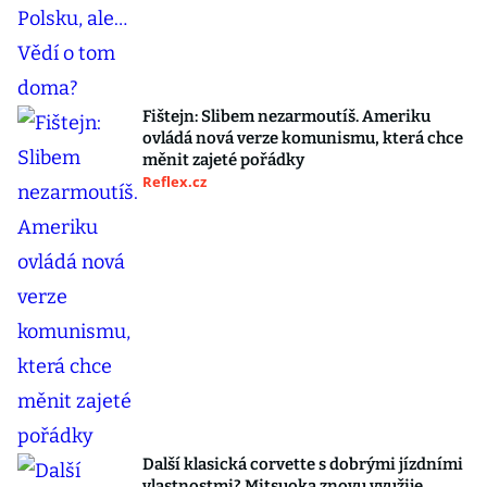
Fištejn: Slibem nezarmoutíš. Ameriku
ovládá nová verze komunismu, která chce
měnit zajeté pořádky
Reflex.cz
Další klasická corvette s dobrými jízdními
vlastnostmi? Mitsuoka znovu využije