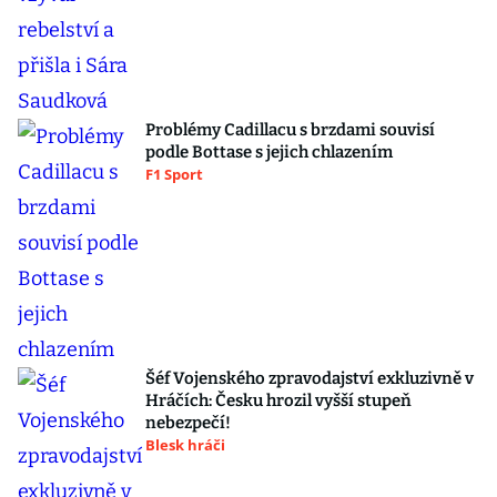
Problémy Cadillacu s brzdami souvisí
podle Bottase s jejich chlazením
F1 Sport
Šéf Vojenského zpravodajství exkluzivně v
Hráčích: Česku hrozil vyšší stupeň
nebezpečí!
Blesk hráči