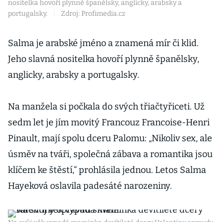
nositelka hovoří plynně španělsky, anglicky, arabsky a
portugalsky.
|
Zdroj: Profimedia.cz
Salma je arabské jméno a znamená mír či klid.
Jeho slavná nositelka hovoří plynně španělsky,
anglicky, arabsky a portugalsky.
Na manžela si počkala do svých třiačtyřiceti. Už
sedm let je jím movitý Francouz Francoise-Henri
Pinault, mají spolu dceru Palomu: „Nikoliv sex, ale
úsměv na tváři, společná zábava a romantika jsou
klíčem ke štěstí,“ prohlásila jednou. Letos Salma
Hayeková oslavila padesáté narozeniny.