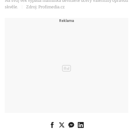
Na svůj věk vypadá maminka devítileté dcery Valentiny opravdu
skvěle.
|
Zdroj: Profimedia.cz