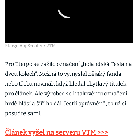
Etergo AppScooter • VTM
Pro Etergo se zažilo označení „holandská Tesla na
dvou kolech“. Možná to vymyslel nějaký fanda
nebo třeba novinář, když hledal chytlavý titulek
pro článek. Ale výrobce se k takovému označení
hrdě hlásí a šíří ho dál. Jestli oprávněně, to už si
posuďte sami.
Článek vyšel na serveru VTM >>>