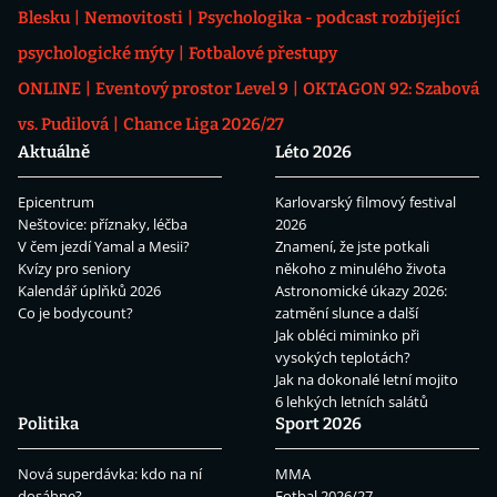
Blesku
Nemovitosti
Psychologika - podcast rozbíjející
psychologické mýty
Fotbalové přestupy
ONLINE
Eventový prostor Level 9
OKTAGON 92: Szabová
vs. Pudilová
Chance Liga 2026/27
Aktuálně
Léto 2026
Epicentrum
Karlovarský filmový festival
Neštovice: příznaky, léčba
2026
V čem jezdí Yamal a Mesii?
Znamení, že jste potkali
Kvízy pro seniory
někoho z minulého života
Kalendář úplňků 2026
Astronomické úkazy 2026:
Co je bodycount?
zatmění slunce a další
Jak obléci miminko při
vysokých teplotách?
Jak na dokonalé letní mojito
6 lehkých letních salátů
Politika
Sport 2026
Nová superdávka: kdo na ní
MMA
dosáhne?
Fotbal 2026/27