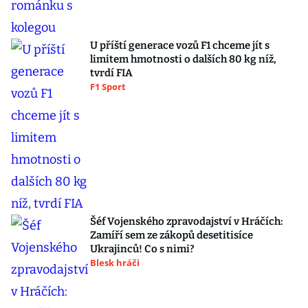
U příští generace vozů F1 chceme jít s
limitem hmotnosti o dalších 80 kg níž,
tvrdí FIA
F1 Sport
Šéf Vojenského zpravodajství v Hráčích:
Zamíří sem ze zákopů desetitisíce
Ukrajinců! Co s nimi?
Blesk hráči