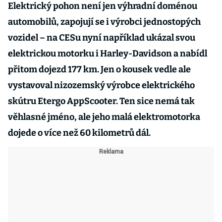
Elektrický pohon není jen výhradní doménou
automobilů, zapojují se i výrobci jednostopých
vozidel – na CESu nyní například ukázal svou
elektrickou motorku i Harley-Davidson a nabídl
přitom dojezd 177 km. Jen o kousek vedle ale
vystavoval nizozemský výrobce elektrického
skútru Etergo AppScooter. Ten sice nemá tak
věhlasné jméno, ale jeho malá elektromotorka
dojede o více než 60 kilometrů dál.