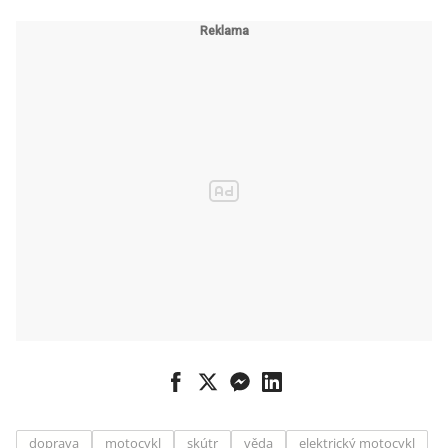
doprava
motocykl
skútr
věda
elektrický motocykl