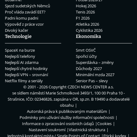
Sjezd sudetských Němců
Hokej 2026
Proč vláda zavádí EET?
Tenis 2026
Padni komu padni
F1 2026
Výpověď z práce vzor
Atletika 2026
Divoký kačer
Cyklistika 2026
Technologie
Ekonomika
SpaceX na burze
Smrt OSVČ
Nejlepší telefony
Spořicí účty
Nejlepší AI zdarma
Superdávka – změny
Nejlepší chytré hodinky
Důchody 2027
Nejlepší VPN – srovnání
Minimální mzda 2027
Netflix filmy a seriály
Senior Pas – slevy
© 2001 - 2026 Copyright
CZECH NEWS CENTER a.s.
se sídlem náměstí Marie Schmolkové 3493/1, 100 00 Praha 10 -
Strašnice, IČO: 02346826, zapsána v OR, sp.zn. B 19490 a dodavatelé
obsahu
Autorská práva k publikovaným materiálům
Podmínky pro užívání služby informační společnosti
Informace o zpracování osobních údajů
Cookies
Nastavení soukromí
Vlastnická struktura
Jednotná kontaktní místa / Single Points of Contact
Etický kodex