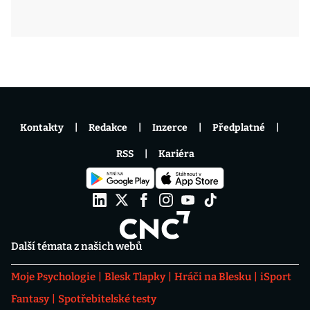
Kontakty
Redakce
Inzerce
Předplatné
RSS
Kariéra
Další témata z našich webů
Moje Psychologie
Blesk Tlapky
Hráči na Blesku
iSport
Fantasy
Spotřebitelské testy