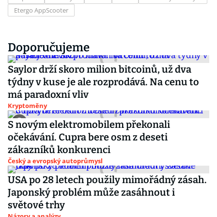
Etergo AppScooter
Doporučujeme
Saylor drží skoro milion bitcoinů, už dva
týdny v kuse je ale rozprodává. Na cenu to
má paradoxní vliv
Kryptoměny
S novým elektromobilem překonali
očekávání. Cupra bere osm z deseti
zákazníků konkurenci
Český a evropský autoprůmysl
USA po 28 letech použily mimořádný zásah.
Japonský problém může zasáhnout i
světové trhy
Názory a analýzy