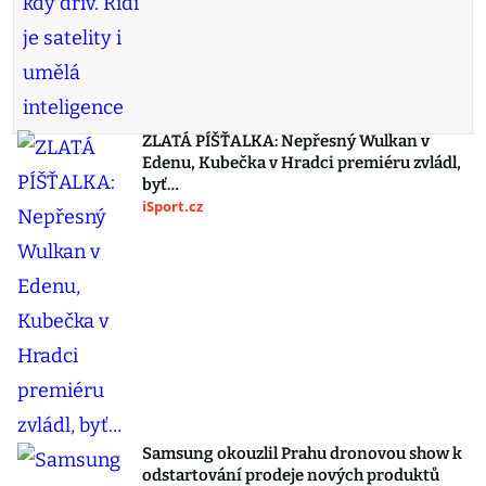
ZLATÁ PÍŠŤALKA: Nepřesný Wulkan v
Edenu, Kubečka v Hradci premiéru zvládl,
byť…
iSport.cz
Samsung okouzlil Prahu dronovou show k
odstartování prodeje nových produktů