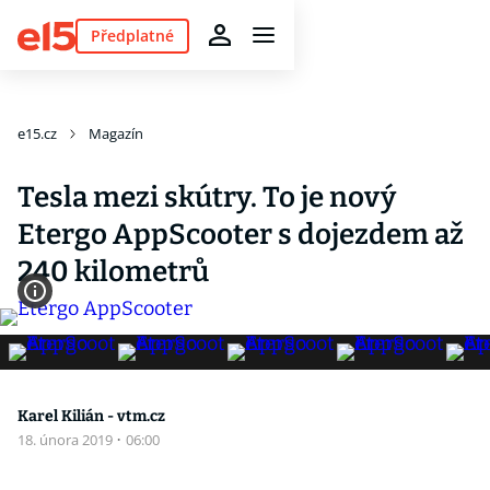
Předplatné
e15.cz
Magazín
Tesla mezi skútry. To je nový
Etergo AppScooter s dojezdem až
240 kilometrů
Karel Kilián - vtm.cz
18. února 2019
·
06:00