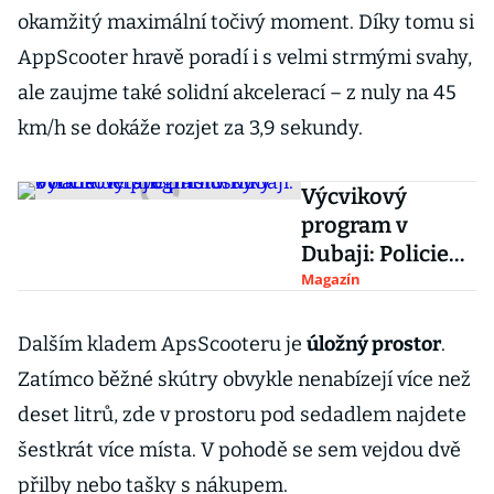
okamžitý maximální točivý moment. Díky tomu si
AppScooter hravě poradí i s velmi strmými svahy,
ale zaujme také solidní akcelerací – z nuly na 45
km/h se dokáže rozjet za 3,9 sekundy.
Výcvikový
program v
Dubaji: Policie
učí své
Magazín
příslušníky
ovládat létající
Dalším kladem ApsScooteru je
úložný prostor
.
motorky
Zatímco běžné skútry obvykle nenabízejí více než
deset litrů, zde v prostoru pod sedadlem najdete
šestkrát více místa. V pohodě se sem vejdou dvě
přilby nebo tašky s nákupem.