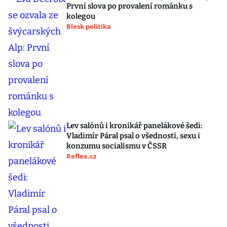
První slova po provalení románku s
kolegou
Blesk politika
Lev salónů i kronikář panelákové šedi:
Vladimír Páral psal o všednosti, sexu i
konzumu socialismu v ČSSR
Reflex.cz