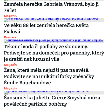
Zemřela herečka Gabriela Vránová, bylo jí
78 let
Magazín
Ve věku 88 let zemřela herečka Květa
Fialová
Domácí
Tekoucí voda či podlahy ze slonoviny.
Podívejte se na domeček pro panenky, který
je dražší než luxusní vila
Magazín
Žena, která měla nejužší pas na světě.
Podívejte se na unikátní fotky zpěvačky
Émilie Bouchaudové
Magazín
Šansoniérka Juliette Gréco: Smyslná múza
poválečné pařížské bohémy