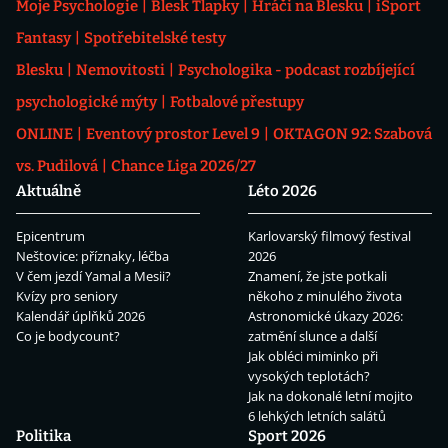
Moje Psychologie
Blesk Tlapky
Hráči na Blesku
iSport
Fantasy
Spotřebitelské testy
Blesku
Nemovitosti
Psychologika - podcast rozbíjející
psychologické mýty
Fotbalové přestupy
ONLINE
Eventový prostor Level 9
OKTAGON 92: Szabová
vs. Pudilová
Chance Liga 2026/27
Aktuálně
Léto 2026
Epicentrum
Karlovarský filmový festival
Neštovice: příznaky, léčba
2026
V čem jezdí Yamal a Mesii?
Znamení, že jste potkali
Kvízy pro seniory
někoho z minulého života
Kalendář úplňků 2026
Astronomické úkazy 2026:
Co je bodycount?
zatmění slunce a další
Jak obléci miminko při
vysokých teplotách?
Jak na dokonalé letní mojito
6 lehkých letních salátů
Politika
Sport 2026