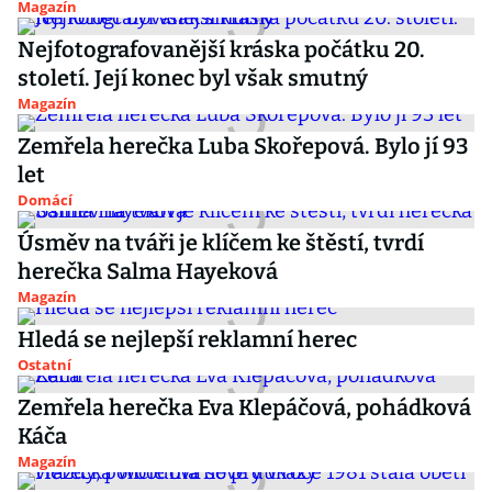
Magazín
Nejfotografovanější kráska počátku 20.
století. Její konec byl však smutný
Magazín
Zemřela herečka Luba Skořepová. Bylo jí 93
let
Domácí
Úsměv na tváři je klíčem ke štěstí, tvrdí
herečka Salma Hayeková
Magazín
Hledá se nejlepší reklamní herec
Ostatní
Zemřela herečka Eva Klepáčová, pohádková
Káča
Magazín