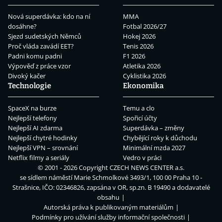
Nová superdávka: kdo na ní
MMA
dosáhne?
Fotbal 2026/27
Sjezd sudetských Němců
Hokej 2026
Proč vláda zavádí EET?
Tenis 2026
Padni komu padni
F1 2026
Výpověď z práce vzor
Atletika 2026
Divoký kačer
Cyklistika 2026
Technologie
Ekonomika
SpaceX na burze
Temu a clo
Nejlepší telefony
Spořicí účty
Nejlepší AI zdarma
Superdávka – změny
Nejlepší chytré hodinky
Chybějící roky k důchodu
Nejlepší VPN – srovnání
Minimální mzda 2027
Netflix filmy a seriály
Vedro v práci
© 2001 - 2026 Copyright
CZECH NEWS CENTER a.s.
se sídlem náměstí Marie Schmolkové 3493/1, 100 00 Praha 10 -
Strašnice, IČO: 02346826, zapsána v OR, sp.zn. B 19490 a dodavatelé
obsahu
Autorská práva k publikovaným materiálům
Podmínky pro užívání služby informační společnosti