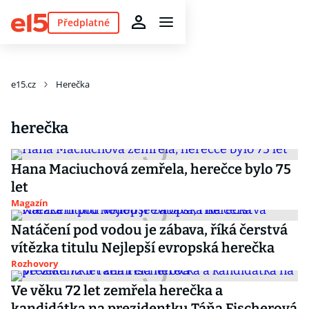
Předplatné
e15.cz
Herečka
herečka
Hana Maciuchová zemřela, herečce bylo 75
let
Magazín
Natáčení pod vodou je zábava, říká čerstvá
vítězka titulu Nejlepší evropská herečka
Rozhovory
Ve věku 72 let zemřela herečka a
kandidátka na prezidentku Táňa Fischerová