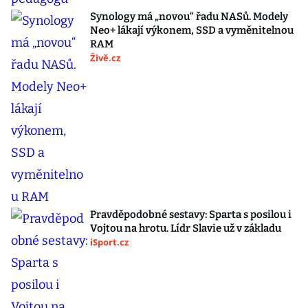
Synology má „novou“ řadu NASů. Modely
Neo+ lákají výkonem, SSD a vyměnitelnou
RAM
Živě.cz
Pravděpodobné sestavy: Sparta s posilou i
Vojtou na hrotu. Lídr Slavie už v základu
iSport.cz