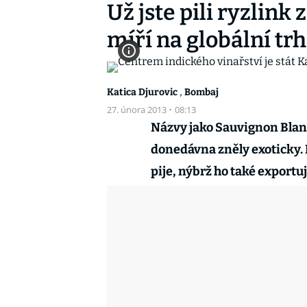
Už jste pili ryzlink
míří na globální trh
,
Katica Djurovic
Bombaj
27. února 2013
·
08:13
Názvy jako Sauvignon Blan
donedávna zněly exoticky. 
pije, nýbrž ho také exportuj