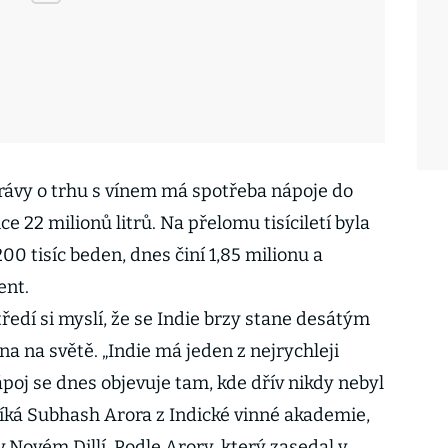
právy o trhu s vínem má spotřeba nápoje do
 22 milionů litrů. Na přelomu tisíciletí byla
0 tisíc beden, dnes činí 1,85 milionu a
ent.
ředí si myslí, že se Indie brzy stane desátým
 na světě. „Indie má jeden z nejrychleji
poj se dnes objevuje tam, kde dřív nikdy nebyl
říká Subhash Arora z Indické vinné akademie,
v Novém Dillí. Podle Arory, který zasedal v