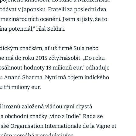
dávat v Japonsku. Fratelli za poslední dva
 mezinárodních ocenění. Jsem si jistý, že to
ína potenciál,“ říká Sekhri.
ndickým značkám, ať už firmě Sula nebo
se má do roku 2015 zčtyřnásobit. „Do roku
osáhnout hodnoty 13 milionů eur,“ odhaduje
lu Anand Sharma. Nyní má objem indického
tři miliony eur.
í hroznů založená vládou nyní chystá
 a obchodní značky „víno z Indie“. Rada se
ské Organisation Internationale de la Vigne et
lenům pomáhá v produkci vína.