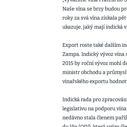
Naše vína se brzy budou pro
roky za svá vína získala pět
ukazuje, jaký mají indická v
Export roste také dalším i
Zampa. Indický vývoz vína 
2015 by roční vývoz mohl d
ministr obchodu a průmys
vinařského exportu hodnotu 
Indická rada pro zpracován
legislativu na podporu vína
nedávno stala členem paříž
du Vin (OIV), která svým č