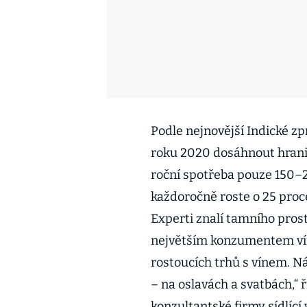
Podle nejnovější Indické z
roku 2020 dosáhnout hranice
roční spotřeba pouze 150–20
každoročně roste o 25 proc
Experti znalí tamního prost
největším konzumentem vína
rostoucích trhů s vínem. Ná
– na oslavách a svatbách,“ 
konzultantské firmy sídlící 