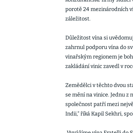
porotě 24 mezinárodních vin
záležitost.
Důležitost vína si uvědomují
zahrnul podporu vína do s
vinařským regionem je boh
zakládání vinic zavedl v ro
Zemědělci v těchto dvou stá
se mění na vinice. Jednu z n
společnost patří mezi nejvě
Indii,“ říká Kapil Sekhri, s
„Vyvážíme vína Fratelli do 