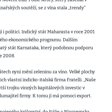
ařských soutěží, se z vína stala „trendy“
 i politici. Indický stát Maharasta v roce 2001
vého ekonomického programu. Dalším
atý stát Karnataka, který podobnou podporu
ce 2008.
tech nyní mění zeleninu za víno. Velké plochy
ich vlastní indicko-italská firma Fratelli. „Naše
tší trojku vinných kapitálových investic v
polumajitel firmy. K tomu jí má pomoci export.
Spojeného království, do Itálie a Nizozemska.