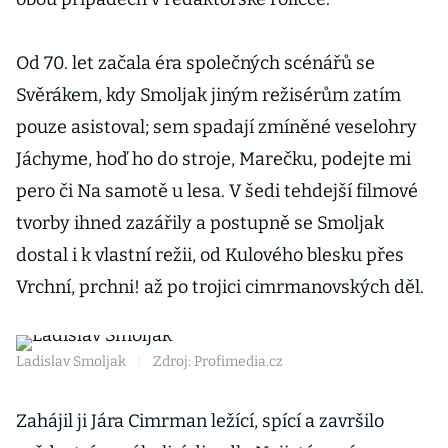
Od 70. let začala éra společných scénářů se
Svěrákem, kdy Smoljak jiným režisérům zatím
pouze asistoval; sem spadají zmíněné veselohry
Jáchyme, hoď ho do stroje, Marečku, podejte mi
pero či Na samotě u lesa. V šedi tehdejší filmové
tvorby ihned zazářily a postupně se Smoljak
dostal i k vlastní režii, od Kulového blesku přes
Vrchní, prchni! až po trojici cimrmanovských děl.
Ladislav Smoljak
|
Zdroj: Profimedia.cz
Zahájil ji Jára Cimrman ležící, spící a završilo