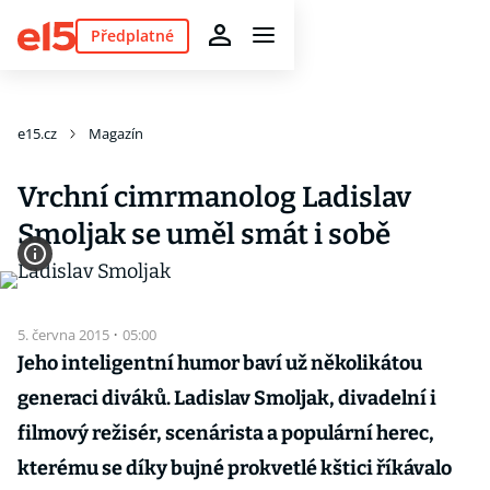
Předplatné
e15.cz
Magazín
Vrchní cimrmanolog Ladislav
Smoljak se uměl smát i sobě
5. června 2015
·
05:00
Jeho inteligentní humor baví už několikátou
generaci diváků. Ladislav Smoljak, divadelní i
filmový režisér, scenárista a populární herec,
kterému se díky bujné prokvetlé kštici říkávalo