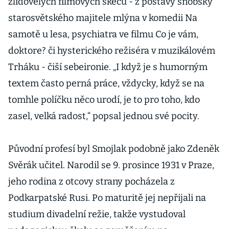
zlidovělých filmových skečů - z postavy snobsky
starosvětského majitele mlýna v komedii Na
samotě u lesa, psychiatra ve filmu Co je vám,
doktore? či hysterického režiséra v muzikálovém
Trháku - čiší sebeironie. „I když je s humorným
textem často perná práce, vždycky, když se na
tomhle políčku něco urodí, je to pro toho, kdo
zasel, velká radost,“ popsal jednou své pocity.
Původní profesí byl Smojlak podobně jako Zdeněk
Svěrák učitel. Narodil se 9. prosince 1931 v Praze,
jeho rodina z otcovy strany pocházela z
Podkarpatské Rusi. Po maturitě jej nepřijali na
studium divadelní režie, takže vystudoval