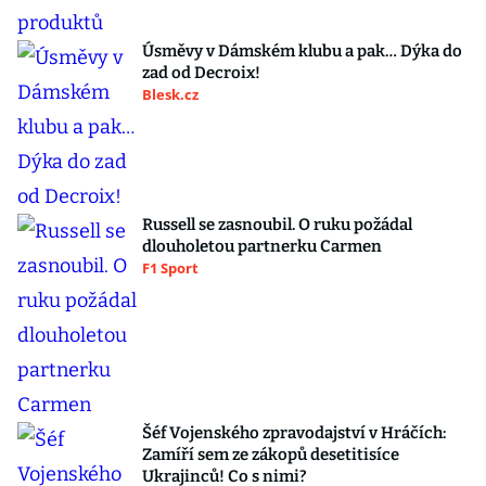
Úsměvy v Dámském klubu a pak… Dýka do
zad od Decroix!
Blesk.cz
Russell se zasnoubil. O ruku požádal
dlouholetou partnerku Carmen
F1 Sport
Šéf Vojenského zpravodajství v Hráčích:
Zamíří sem ze zákopů desetitisíce
Ukrajinců! Co s nimi?