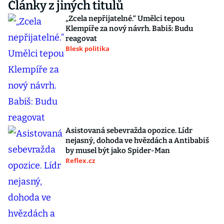
Články z jiných titulů
„Zcela nepřijatelné.“ Umělci tepou
Klempíře za nový návrh. Babiš: Budu
reagovat
Blesk politika
Asistovaná sebevražda opozice. Lídr
nejasný, dohoda ve hvězdách a Antibabiš
by musel být jako Spider-Man
Reflex.cz