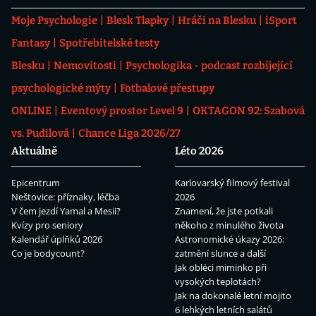
Moje Psychologie
Blesk Tlapky
Hráči na Blesku
iSport
Fantasy
Spotřebitelské testy
Blesku
Nemovitosti
Psychologika - podcast rozbíjející
psychologické mýty
Fotbalové přestupy
ONLINE
Eventový prostor Level 9
OKTAGON 92: Szabová
vs. Pudilová
Chance Liga 2026/27
Aktuálně
Léto 2026
Epicentrum
Karlovarský filmový festival
Neštovice: příznaky, léčba
2026
V čem jezdí Yamal a Mesii?
Znamení, že jste potkali
Kvízy pro seniory
někoho z minulého života
Kalendář úplňků 2026
Astronomické úkazy 2026:
Co je bodycount?
zatmění slunce a další
Jak obléci miminko při
vysokých teplotách?
Jak na dokonalé letní mojito
6 lehkých letních salátů