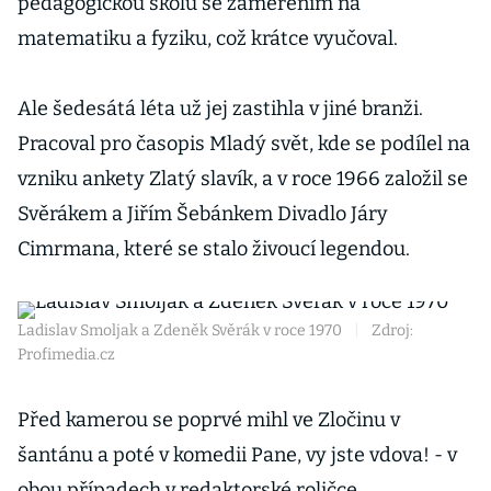
pedagogickou školu se zaměřením na
matematiku a fyziku, což krátce vyučoval.
Ale šedesátá léta už jej zastihla v jiné branži.
Pracoval pro časopis Mladý svět, kde se podílel na
vzniku ankety Zlatý slavík, a v roce 1966 založil se
Svěrákem a Jiřím Šebánkem Divadlo Járy
Cimrmana, které se stalo živoucí legendou.
Ladislav Smoljak a Zdeněk Svěrák v roce 1970
|
Zdroj:
Profimedia.cz
Před kamerou se poprvé mihl ve Zločinu v
šantánu a poté v komedii Pane, vy jste vdova! - v
obou případech v redaktorské roličce.