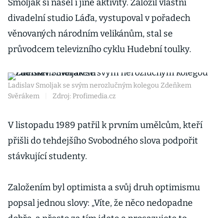
Smoljak si našel i jiné aktivity. Založil vlastní
divadelní studio Láďa, vystupoval v pořadech
věnovaných národním velikánům, stal se
průvodcem televizního cyklu Hudební toulky.
Ladislav Smoljak se svým nerozlučným kolegou Zdeňkem
Svěrákem
|
Zdroj: Profimedia.cz
V listopadu 1989 patřil k prvním umělcům, kteří
přišli do tehdejšího Svobodného slova podpořit
stávkující studenty.
Založením byl optimista a svůj druh optimismu
popsal jednou slovy: „Víte, že něco nedopadne