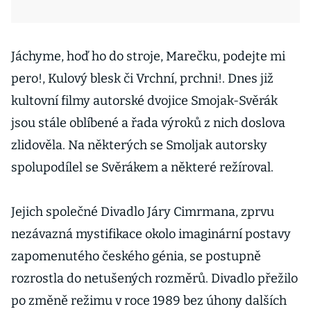
Jáchyme, hoď ho do stroje, Marečku, podejte mi
pero!, Kulový blesk či Vrchní, prchni!. Dnes již
kultovní filmy autorské dvojice Smojak-Svěrák
jsou stále oblíbené a řada výroků z nich doslova
zlidověla. Na některých se Smoljak autorsky
spolupodílel se Svěrákem a některé režíroval.
Jejich společné Divadlo Járy Cimrmana, zprvu
nezávazná mystifikace okolo imaginární postavy
zapomenutého českého génia, se postupně
rozrostla do netušených rozměrů. Divadlo přežilo
po změně režimu v roce 1989 bez úhony dalších