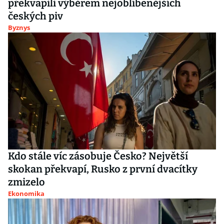
překvapili výběrem nejoblíbenějších
českých piv
Byznys
Kdo stále víc zásobuje Česko? Největší
skokan překvapí, Rusko z první dvacítky
zmizelo
Ekonomika