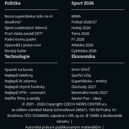
Politika
Sport 2026
Nová superdávka: kdo na ní
MMA
dosáhne?
Fotbal 2026/27
Sjezd sudetských Němců
Hokej 2026
Proč vláda zavádí EET?
Tenis 2026
Padni komu padni
F1 2026
Výpověď z práce vzor
Atletika 2026
Divoký kačer
Cyklistika 2026
Technologie
Ekonomika
SpaceX na burze
Smrt OSVČ
Nejlepší telefony
Spořicí účty
Nejlepší AI zdarma
Superdávka – změny
Nejlepší chytré hodinky
Důchody 2027
Nejlepší VPN – srovnání
Minimální mzda 2027
Netflix filmy a seriály
Senior Pas – slevy
© 2001 - 2026 Copyright
CZECH NEWS CENTER a.s.
se sídlem náměstí Marie Schmolkové 3493/1, 100 00 Praha 10 -
Strašnice, IČO: 02346826, zapsána v OR, sp.zn. B 19490 a dodavatelé
obsahu
Autorská práva k publikovaným materiálům