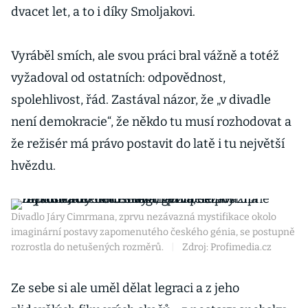
dvacet let, a to i díky Smoljakovi.
Vyráběl smích, ale svou práci bral vážně a totéž
vyžadoval od ostatních: odpovědnost,
spolehlivost, řád. Zastával názor, že „v divadle
není demokracie“, že někdo tu musí rozhodovat a
že režisér má právo postavit do latě i tu největší
hvězdu.
Divadlo Járy Cimrmana, zprvu nezávazná mystifikace okolo
imaginární postavy zapomenutého českého génia, se postupně
rozrostla do netušených rozměrů.
|
Zdroj: Profimedia.cz
Ze sebe si ale uměl dělat legraci a z jeho