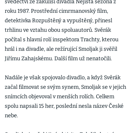
svědectví ze zákulisí divadla Nejistá sezóna z
roku 1987. Prostřední cimrmanovský film,
detektivka Rozpuštěný a vypuštěný, přinesl
trhlinu ve vztahu obou spoluautorů. Svěrák
počítal s hlavní rolí inspektora Trachty, kterou
hrál i na divadle, ale režírující Smoljak ji svěřil
Jiřímu Zahajskému. Další film už nenatočili.
Nadále je však spojovalo divadlo, a když Svěrák
začal filmovat se svým synem, Smoljak se v jejich
snímcích objevoval v menších rolích. Celkem
spolu napsali 15 her, poslední nesla název České
nebe.