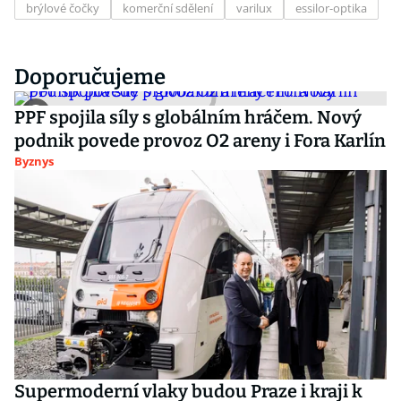
brýlové čočky
komerční sdělení
varilux
essilor-optika
Doporučujeme
PPF spojila síly s globálním hráčem. Nový
podnik povede provoz O2 areny i Fora Karlín
Byznys
Supermoderní vlaky budou Praze i kraji k