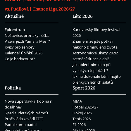
vs. Pudilová
Chance Liga 2026/27
Aktuálně
Léto 2026
Epicentrum
Karlovarský filmový festival
Neštovice: příznaky, léčba
2026
V čem jezdí Yamal a Mesii?
Znamení, že jste potkali
Kvízy pro seniory
někoho z minulého života
Kalendář úplňků 2026
Astronomické úkazy 2026:
Co je bodycount?
zatmění slunce a další
Jak obléci miminko při
vysokých teplotách?
Jak na dokonalé letní mojito
6 lehkých letních salátů
Politika
Sport 2026
Nová superdávka: kdo na ní
MMA
dosáhne?
Fotbal 2026/27
Sjezd sudetských Němců
Hokej 2026
Proč vláda zavádí EET?
Tenis 2026
Padni komu padni
F1 2026
Výpověď z práce vzor
Atletika 2026