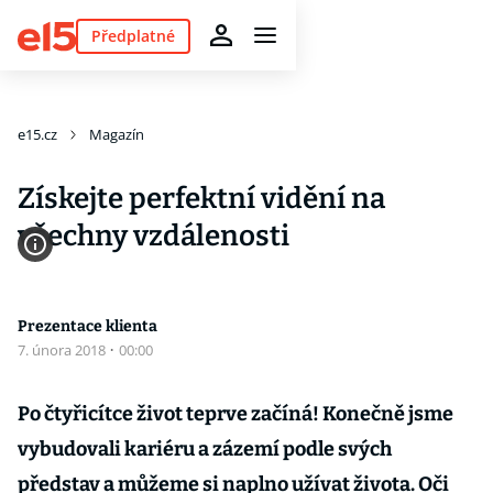
Předplatné
e15.cz
Magazín
Získejte perfektní vidění na
všechny vzdálenosti
Prezentace klienta
7. února 2018
·
00:00
Po čtyřicítce život teprve začíná! Konečně jsme
vybudovali kariéru a zázemí podle svých
představ a můžeme si naplno užívat života. Oči