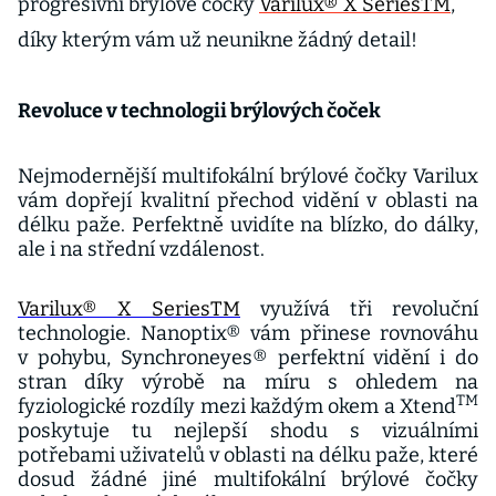
progresivní brýlové čočky
Varilux® X SeriesTM
,
díky kterým vám už neunikne žádný detail!
Revoluce v technologii brýlových čoček
Nejmodernější multifokální brýlové čočky Varilux
vám dopřejí kvalitní přechod vidění v oblasti na
délku paže. Perfektně uvidíte na blízko, do dálky,
ale i na střední vzdálenost.
Varilux® X SeriesTM
využívá tři revoluční
technologie. Nanoptix® vám přinese rovnováhu
v pohybu, Synchroneyes® perfektní vidění i do
stran díky výrobě na míru s ohledem na
TM
fyziologické rozdíly mezi každým okem a Xtend
poskytuje tu nejlepší shodu s vizuálními
potřebami uživatelů v oblasti na délku paže, které
dosud žádné jiné multifokální brýlové čočky