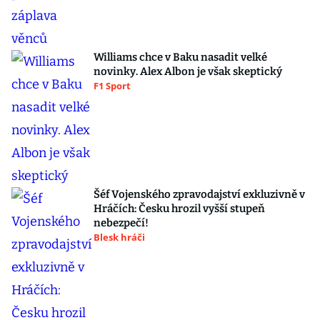
Williams chce v Baku nasadit velké
novinky. Alex Albon je však skeptický
F1 Sport
Šéf Vojenského zpravodajství exkluzivně v
Hráčích: Česku hrozil vyšší stupeň
nebezpečí!
Blesk hráči