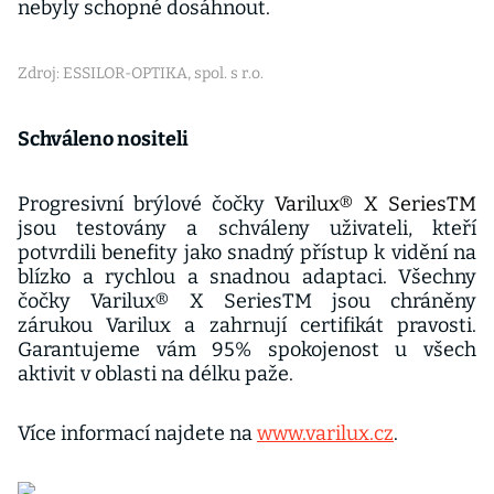
nebyly schopné dosáhnout.
Zdroj: ESSILOR-OPTIKA, spol. s r.o.
Schváleno nositeli
Progresivní brýlové čočky
Varilux® X SeriesTM
jsou testovány a schváleny uživateli, kteří
potvrdili benefity jako snadný přístup k vidění na
blízko a rychlou a snadnou adaptaci. Všechny
čočky Varilux® X SeriesTM jsou chráněny
zárukou Varilux a zahrnují certifikát pravosti.
Garantujeme vám 95% spokojenost u všech
aktivit v oblasti na délku paže.
Více informací najdete na
www.varilux.cz
.