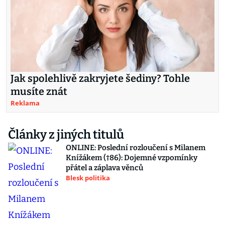
Jak spolehlivě zakryjete šediny? Tohle
musíte znát
Reklama
Články z jiných titulů
ONLINE: Poslední rozloučení s Milanem
Knížákem (†86): Dojemné vzpomínky
přátel a záplava věnců
Blesk politika