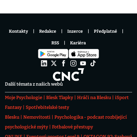
Kontakty
Redakce
Inzerce
Předplatné
RSS
Kariéra
Další témata z našich webů
Moje Psychologie
Blesk Tlapky
Hráči na Blesku
iSport
Fantasy
Spotřebitelské testy
Blesku
Nemovitosti
Psychologika - podcast rozbíjející
psychologické mýty
Fotbalové přestupy
ONLINE
Eventový prostor Level 9
OKTAGON 92: Szabová