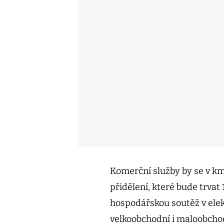
Komerční služby by se v km
přidělení, které bude trvat 
hospodářskou soutěž v elek
velkoobchodní i maloobchod