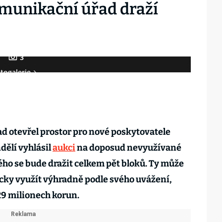
omunikační úřad draží
3
togalerie
d otevřel prostor pro nové poskytovatele
dělí vyhlásil
aukci
na doposud nevyužívané
ho se bude dražit celkem pět bloků. Ty může
cky využít výhradně podle svého uvážení,
29 milionech korun.