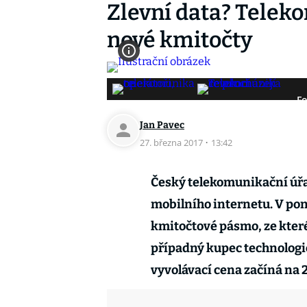
Zlevní data? Telek
nové kmitočty
Fo
Jan Pavec
27. března 2017
·
13:42
Český telekomunikační úřa
mobilního internetu. V pon
kmitočtové pásmo, ze které
případný kupec technologi
vyvolávací cena začíná na 