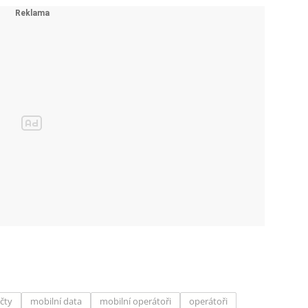
čty
mobilní data
mobilní operátoři
operátoři