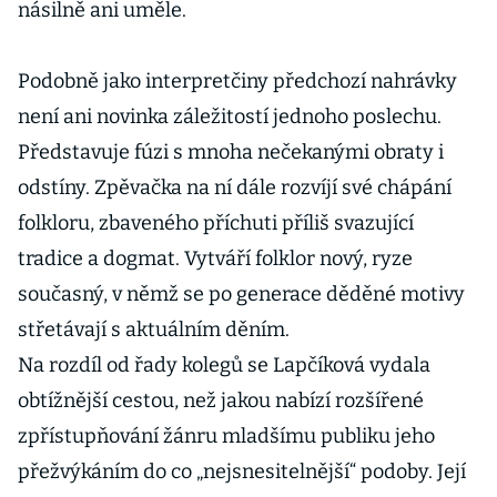
násilně ani uměle.
Podobně jako interpretčiny předchozí nahrávky
není ani novinka záležitostí jednoho poslechu.
Představuje fúzi s mnoha nečekanými obraty i
odstíny. Zpěvačka na ní dále rozvíjí své chápání
folkloru, zbaveného příchuti příliš svazující
tradice a dogmat. Vytváří folklor nový, ryze
současný, v němž se po generace děděné motivy
střetávají s aktuálním děním.
Na rozdíl od řady kolegů se Lapčíková vydala
obtížnější cestou, než jakou nabízí rozšířené
zpřístupňování žánru mladšímu publiku jeho
přežvýkáním do co „nejsnesitelnější“ podoby. Její