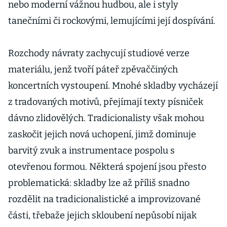
nebo moderní vážnou hudbou, ale i styly
tanečními či rockovými, lemujícími její dospívání.
Rozchody návraty zachycují studiové verze
materiálu, jenž tvoří páteř zpěvaččiných
koncertních vystoupení. Mnohé skladby vycházejí
z tradovaných motivů, přejímají texty písniček
dávno zlidovělých. Tradicionalisty však mohou
zaskočit jejich nová uchopení, jimž dominuje
barvitý zvuk a instrumentace pospolu s
otevřenou formou. Některá spojení jsou přesto
problematická: skladby lze až příliš snadno
rozdělit na tradicionalistické a improvizované
části, třebaže jejich skloubení nepůsobí nijak