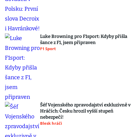
Luke Browning pro F1sport: Kdyby přišla
šance z F1, jsem připraven
F1 Sport
Šéf Vojenského zpravodajství exkluzivně v
Hráčích: Česku hrozil vyšší stupeň
nebezpečí!
Blesk hráči