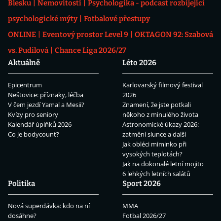
Blesku
Nemovitosti
Psychologika - podcast rozbíjející
psychologické mýty
Fotbalové přestupy
ONLINE
Eventový prostor Level 9
OKTAGON 92: Szabová
vs. Pudilová
Chance Liga 2026/27
Aktuálně
Léto 2026
Epicentrum
Karlovarský filmový festival
Neštovice: příznaky, léčba
2026
V čem jezdí Yamal a Mesii?
Znamení, že jste potkali
Kvízy pro seniory
někoho z minulého života
Kalendář úplňků 2026
Astronomické úkazy 2026:
Co je bodycount?
zatmění slunce a další
Jak obléci miminko při
vysokých teplotách?
Jak na dokonalé letní mojito
6 lehkých letních salátů
Politika
Sport 2026
Nová superdávka: kdo na ní
MMA
dosáhne?
Fotbal 2026/27