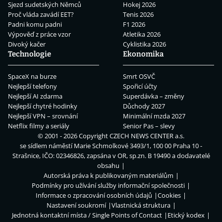
Sjezd sudetských Němců
Hokej 2026
Proč vláda zavádí EET?
Tenis 2026
Padni komu padni
F1 2026
Výpověď z práce vzor
Atletika 2026
Divoký kačer
Cyklistika 2026
Technologie
Ekonomika
SpaceX na burze
Smrt OSVČ
Nejlepší telefony
Spořicí účty
Nejlepší AI zdarma
Superdávka – změny
Nejlepší chytré hodinky
Důchody 2027
Nejlepší VPN – srovnání
Minimální mzda 2027
Netflix filmy a seriály
Senior Pas – slevy
© 2001 - 2026 Copyright
CZECH NEWS CENTER a.s.
se sídlem náměstí Marie Schmolkové 3493/1, 100 00 Praha 10 -
Strašnice, IČO: 02346826, zapsána v OR, sp.zn. B 19490 a dodavatelé
obsahu
Autorská práva k publikovaným materiálům
Podmínky pro užívání služby informační společnosti
Informace o zpracování osobních údajů
Cookies
Nastavení soukromí
Vlastnická struktura
Jednotná kontaktní místa / Single Points of Contact
Etický kodex