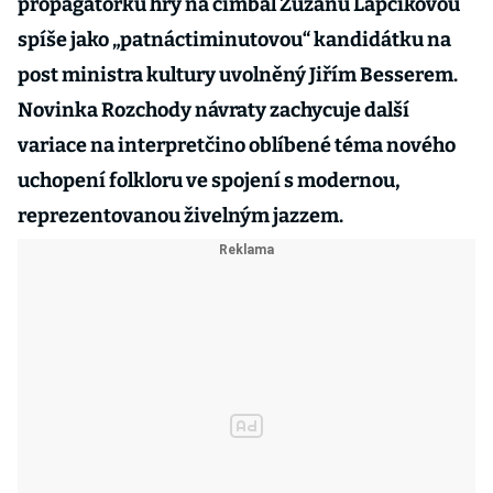
propagátorku hry na cimbál Zuzanu Lapčíkovou
spíše jako „patnáctiminutovou“ kandidátku na
post ministra kultury uvolněný Jiřím Besserem.
Novinka Rozchody návraty zachycuje další
variace na interpretčino oblíbené téma nového
uchopení folkloru ve spojení s modernou,
reprezentovanou živelným jazzem.