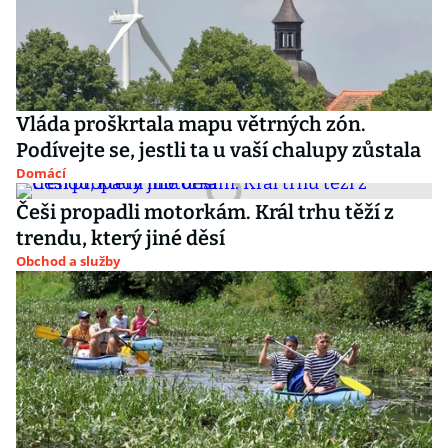
Vláda proškrtala mapu větrných zón.
Podívejte se, jestli ta u vaší chalupy zůstala
Domácí
Češi propadli motorkám. Král trhu těží z
trendu, který jiné děsí
Obchod a služby