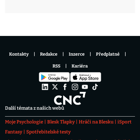
Kontakty
Redakce
Inzerce
Předplatné
RSS
Kariéra
Další témata z našich webů
Moje Psychologie
Blesk Tlapky
Hráči na Blesku
iSport
Fantasy
Spotřebitelské testy