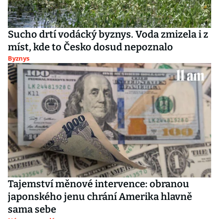
Sucho drtí vodácký byznys. Voda zmizela i z
míst, kde to Česko dosud nepoznalo
Byznys
Tajemství měnové intervence: obranou
japonského jenu chrání Amerika hlavně
sama sebe