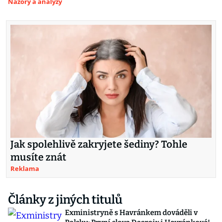
Názory a analýzy
Jak spolehlivě zakryjete šediny? Tohle
musíte znát
Reklama
Články z jiných titulů
Exministryně s Havránkem dováděli v