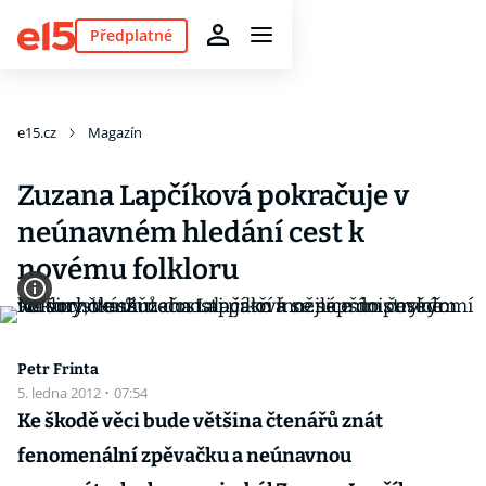
Předplatné
e15.cz
Magazín
Zuzana Lapčíková pokračuje v
neúnavném hledání cest k
novému folkloru
Petr Frinta
5. ledna 2012
·
07:54
Ke škodě věci bude většina čtenářů znát
fenomenální zpěvačku a neúnavnou