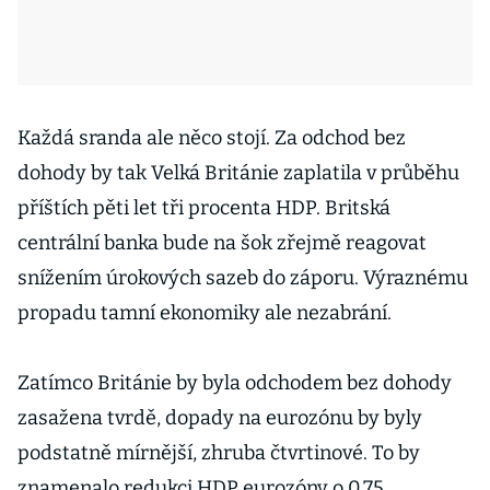
Každá sranda ale něco stojí. Za odchod bez
dohody by tak Velká Británie zaplatila v průběhu
příštích pěti let tři procenta HDP. Britská
centrální banka bude na šok zřejmě reagovat
snížením úrokových sazeb do záporu. Výraznému
propadu tamní ekonomiky ale nezabrání.
Zatímco Británie by byla odchodem bez dohody
zasažena tvrdě, dopady na eurozónu by byly
podstatně mírnější, zhruba čtvrtinové. To by
znamenalo redukci HDP eurozóny o 0,75