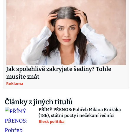
Jak spolehlivě zakryjete šediny? Tohle
musíte znát
Reklama
Články z jiných titulů
PŘÍMÝ PŘENOS: Pohřeb Milana Knížáka
(†86), státní pocty i nečekaní řečníci
Blesk politika