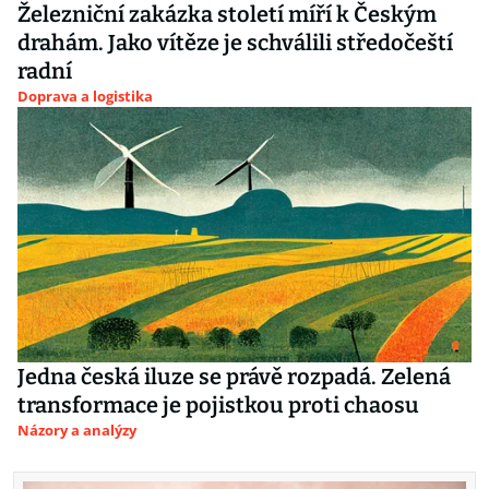
Železniční zakázka století míří k Českým
drahám. Jako vítěze je schválili středočeští
radní
Doprava a logistika
Jedna česká iluze se právě rozpadá. Zelená
transformace je pojistkou proti chaosu
Názory a analýzy