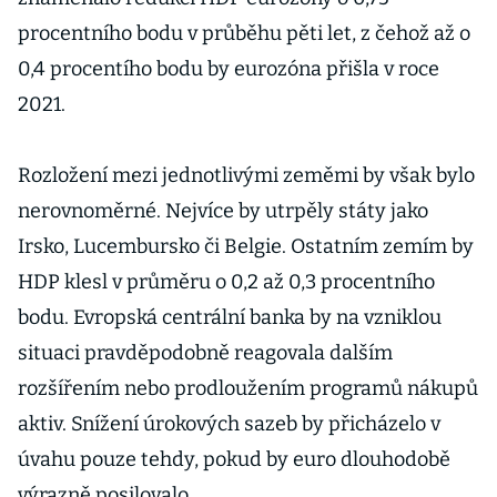
procentního bodu v průběhu pěti let, z čehož až o
0,4 procentího bodu by eurozóna přišla v roce
2021.
Rozložení mezi jednotlivými zeměmi by však bylo
nerovnoměrné. Nejvíce by utrpěly státy jako
Irsko, Lucembursko či Belgie. Ostatním zemím by
HDP klesl v průměru o 0,2 až 0,3 procentního
bodu. Evropská centrální banka by na vzniklou
situaci pravděpodobně reagovala dalším
rozšířením nebo prodloužením programů nákupů
aktiv. Snížení úrokových sazeb by přicházelo v
úvahu pouze tehdy, pokud by euro dlouhodobě
výrazně posilovalo.