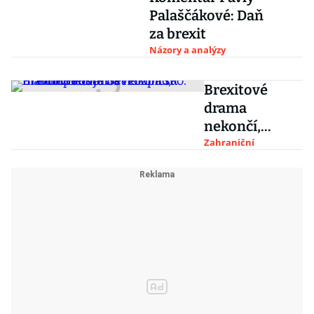
Palaščákové: Daň
za brexit
Názory a analýzy
Brexitové
drama
nekončí,
hlavní obětí je
Zahraniční
Severní Irsko.
Pravděpodobn
ost rozpadu
Británie roste