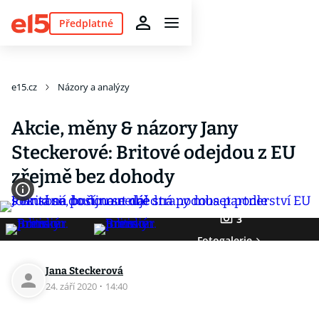
Předplatné
e15.cz
Názory a analýzy
Akcie, měny & názory Jany
Steckerové: Britové odejdou z EU
zřejmě bez dohody
3
Fotogalerie
Jana Steckerová
24. září 2020
·
14:40