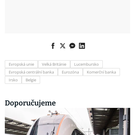
Evropská unie
Velká Británie
Lucembursko
Evropská centrální banka
Eurozóna
Komerční banka
Irsko
Belgie
Doporučujeme