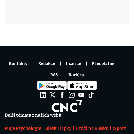
Kontakty
Redakce
Inzerce
Předplatné
RSS
Kariéra
Další témata z našich webů
Moje Psychologie
Blesk Tlapky
Hráči na Blesku
iSport