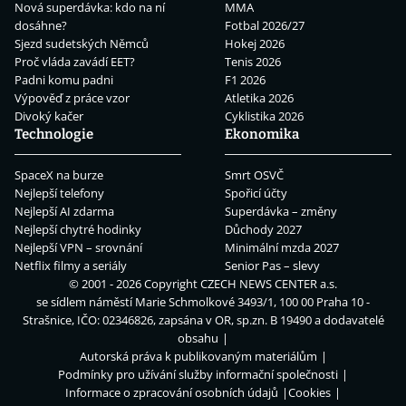
Nová superdávka: kdo na ní
MMA
dosáhne?
Fotbal 2026/27
Sjezd sudetských Němců
Hokej 2026
Proč vláda zavádí EET?
Tenis 2026
Padni komu padni
F1 2026
Výpověď z práce vzor
Atletika 2026
Divoký kačer
Cyklistika 2026
Technologie
Ekonomika
SpaceX na burze
Smrt OSVČ
Nejlepší telefony
Spořicí účty
Nejlepší AI zdarma
Superdávka – změny
Nejlepší chytré hodinky
Důchody 2027
Nejlepší VPN – srovnání
Minimální mzda 2027
Netflix filmy a seriály
Senior Pas – slevy
© 2001 - 2026 Copyright
CZECH NEWS CENTER a.s.
se sídlem náměstí Marie Schmolkové 3493/1, 100 00 Praha 10 -
Strašnice, IČO: 02346826, zapsána v OR, sp.zn. B 19490 a dodavatelé
obsahu
Autorská práva k publikovaným materiálům
Podmínky pro užívání služby informační společnosti
Informace o zpracování osobních údajů
Cookies