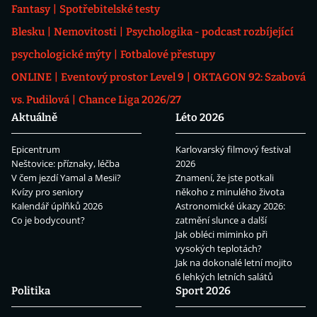
Fantasy
Spotřebitelské testy
Blesku
Nemovitosti
Psychologika - podcast rozbíjející
psychologické mýty
Fotbalové přestupy
ONLINE
Eventový prostor Level 9
OKTAGON 92: Szabová
vs. Pudilová
Chance Liga 2026/27
Aktuálně
Léto 2026
Epicentrum
Karlovarský filmový festival
Neštovice: příznaky, léčba
2026
V čem jezdí Yamal a Mesii?
Znamení, že jste potkali
Kvízy pro seniory
někoho z minulého života
Kalendář úplňků 2026
Astronomické úkazy 2026:
Co je bodycount?
zatmění slunce a další
Jak obléci miminko při
vysokých teplotách?
Jak na dokonalé letní mojito
6 lehkých letních salátů
Politika
Sport 2026