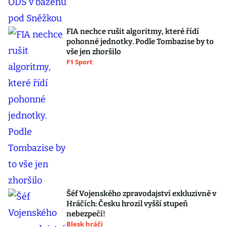
FIA nechce rušit algoritmy, které řídí
pohonné jednotky. Podle Tombazise by to
vše jen zhoršilo
F1 Sport
Šéf Vojenského zpravodajství exkluzivně v
Hráčích: Česku hrozil vyšší stupeň
nebezpečí!
Blesk hráči