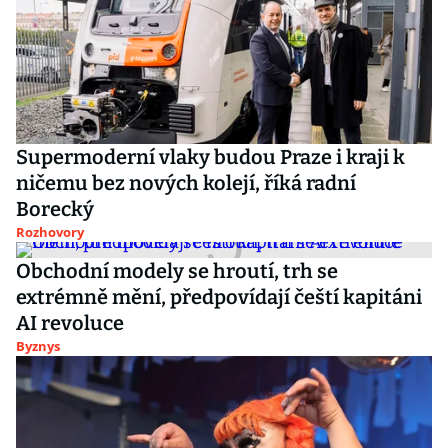
Supermoderní vlaky budou Praze i kraji k
ničemu bez nových kolejí, říká radní
Borecký
Rozhovory
Obchodní modely se hroutí, trh se
extrémně mění, předpovídají čeští kapitáni
AI revoluce
Byznys