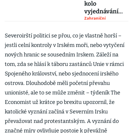
kolo
vyjednávání
končí fiaskem.
Zahraniční
Dohoda není a
důvěra v
Severoirští politici se přou, co je vlastně horší –
Británii je
jestli celní kontroly v Irském moři, nebo vytyčení
otřesena
nových hranic se sousedním Irskem. Záleží na
tom, zda se hlásí k táboru zastánců Unie v rámci
Spojeného království, nebo sjednocení irského
ostrova. Dlouhodobě měli početní převahu
unionisté, ale to se může změnit – týdeník The
Economist už krátce po brexitu upozornil, že
katolické vyznání začíná v Severním Irsku
převažovat nad protestantským. A vyznání do
značné míry ovlivňuje postoje k převážně