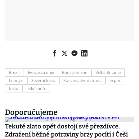
Brexit
Evropská unie
Boris Johnson
Velká Británie
Londýn
Severní Irsko
Konzervativní strana
export
Irsko
Irské moře
Doporučujeme
Tekuté zlato opět dostojí své přezdívce.
Zdražení běžné potraviny brzy pocítí i Češi