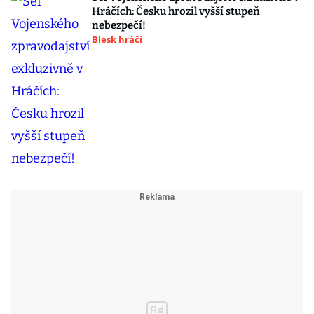
Hráčích: Česku hrozil vyšší stupeň
nebezpečí!
Blesk hráči