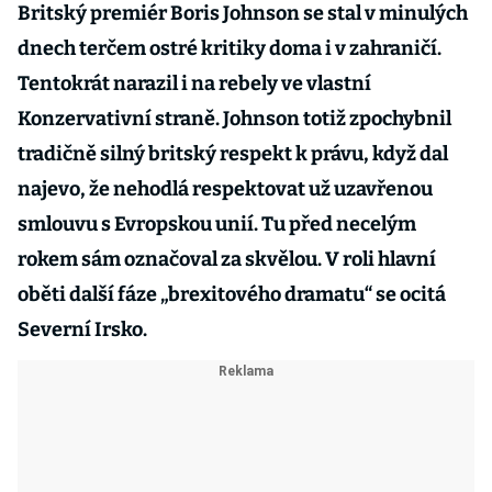
Britský premiér Boris Johnson se stal v minulých
dnech terčem ostré kritiky doma i v zahraničí.
Tentokrát narazil i na rebely ve vlastní
Konzervativní straně. Johnson totiž zpochybnil
tradičně silný britský respekt k právu, když dal
najevo, že nehodlá respektovat už uzavřenou
smlouvu s Evropskou unií. Tu před necelým
rokem sám označoval za skvělou. V roli hlavní
oběti další fáze „brexitového dramatu“ se ocitá
Severní Irsko.