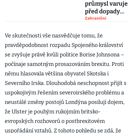
průmysl varuje
před dopady
brexitu bez
Zahraniční
dohody, ztráty
by šplhaly do
Ve skutečnosti vše nasvědčuje tomu, že
bilionů
pravděpodobnost rozpadu Spojeného království
se zvyšuje právě kvůli politice Borise Johnsona –
počínaje samotným prosazováním brexitu. Proti
němu hlasovala většina obyvatel Skotska i
Severního Irska. Dlouhodobá neschopnost přijít s
uspokojivým řešením severoirského problému a
neustálé změny postojů Londýna posilují dojem,
že Ulster je pouhým rukojmím britsko-
evropských rozhovorů o postbrexitovém
uspořádání vztahů. Z tohoto pohledu se zdá, že