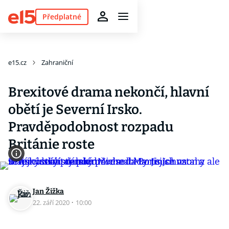
Předplatné
e15.cz
Zahraniční
Brexitové drama nekončí, hlavní
obětí je Severní Irsko.
Pravděpodobnost rozpadu
Británie roste
Jan Žižka
22. září 2020
·
10:00