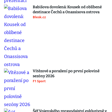
Babišova dovolená: Kousek od oblíbené
destinace Čechů a Onassisova ostrova
Blesk.cz
Vítězové a poražení po první polovině
sezóny 2026
F1 Sport
Šéf Vojenského zpravodajství exkluzivně v