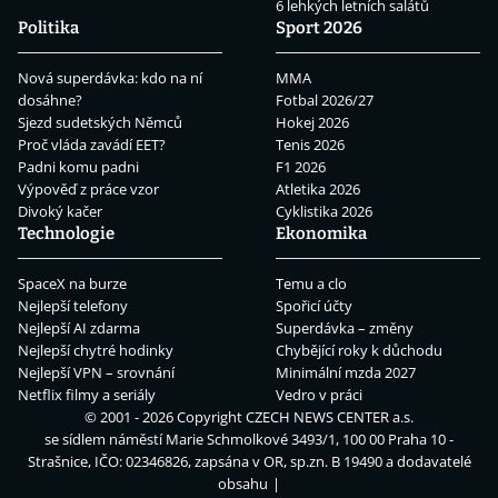
6 lehkých letních salátů
Politika
Sport 2026
Nová superdávka: kdo na ní
MMA
dosáhne?
Fotbal 2026/27
Sjezd sudetských Němců
Hokej 2026
Proč vláda zavádí EET?
Tenis 2026
Padni komu padni
F1 2026
Výpověď z práce vzor
Atletika 2026
Divoký kačer
Cyklistika 2026
Technologie
Ekonomika
SpaceX na burze
Temu a clo
Nejlepší telefony
Spořicí účty
Nejlepší AI zdarma
Superdávka – změny
Nejlepší chytré hodinky
Chybějící roky k důchodu
Nejlepší VPN – srovnání
Minimální mzda 2027
Netflix filmy a seriály
Vedro v práci
© 2001 - 2026 Copyright
CZECH NEWS CENTER a.s.
se sídlem náměstí Marie Schmolkové 3493/1, 100 00 Praha 10 -
Strašnice, IČO: 02346826, zapsána v OR, sp.zn. B 19490 a dodavatelé
obsahu