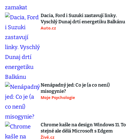
Dacia, Ford i Suzuki zastavují linky.
Vyschlý Dunaj drtí energetiku Balkánu
Auto.cz
Nenápadný jed: Co je (a co není)
misogynie?
Moje Psychologie
Chrome kašle na design Windows 11. To
stejné ale dělá Microsoft s Edgem
Živě.cz