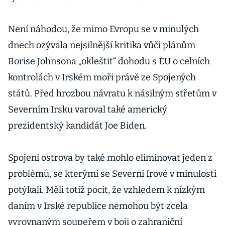
Není náhodou, že mimo Evropu se v minulých
dnech ozývala nejsilnější kritika vůči plánům
Borise Johnsona „okleštit“ dohodu s EU o celních
kontrolách v Irském moři právě ze Spojených
států. Před hrozbou návratu k násilným střetům v
Severním Irsku varoval také americký
prezidentský kandidát Joe Biden.
Spojení ostrova by také mohlo eliminovat jeden z
problémů, se kterými se Severní Irové v minulosti
potýkali. Měli totiž pocit, že vzhledem k nízkým
daním v Irské republice nemohou být zcela
vyrovnaným soupeřem v boji o zahraniční