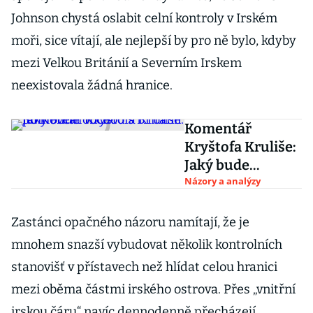
Johnson chystá oslabit celní kontroly v Irském
moři, sice vítají, ale nejlepší by pro ně bylo, kdyby
mezi Velkou Británií a Severním Irskem
neexistovala žádná hranice.
Komentář
Kryštofa Kruliše:
Jaký bude
obchod s Británií
Názory a analýzy
po Novém roce?
Zastánci opačného názoru namítají, že je
mnohem snazší vybudovat několik kontrolních
stanovišť v přístavech než hlídat celou hranici
mezi oběma částmi irského ostrova. Přes „vnitřní
irskou čáru“ navíc dennodenně přecházejí