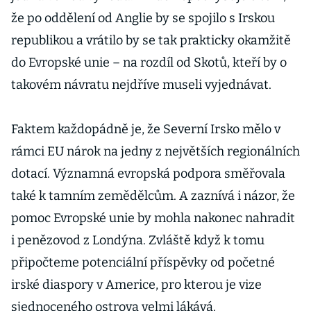
že po oddělení od Anglie by se spojilo s Irskou
republikou a vrátilo by se tak prakticky okamžitě
do Evropské unie – na rozdíl od Skotů, kteří by o
takovém návratu nejdříve museli vyjednávat.
Faktem každopádně je, že Severní Irsko mělo v
rámci EU nárok na jedny z největších regionálních
dotací. Významná evropská podpora směřovala
také k tamním zemědělcům. A zaznívá i názor, že
pomoc Evropské unie by mohla nakonec nahradit
i penězovod z Londýna. Zvláště když k tomu
připočteme potenciální příspěvky od početné
irské diaspory v Americe, pro kterou je vize
sjednoceného ostrova velmi lákává.