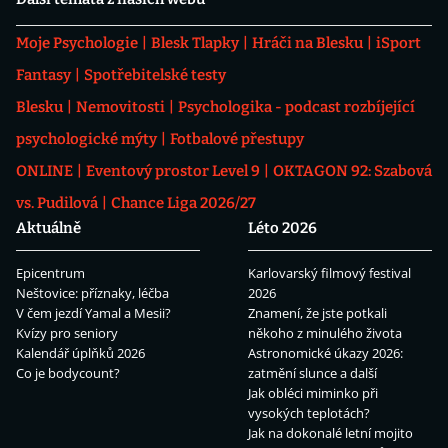
Moje Psychologie
Blesk Tlapky
Hráči na Blesku
iSport
Fantasy
Spotřebitelské testy
Blesku
Nemovitosti
Psychologika - podcast rozbíjející
psychologické mýty
Fotbalové přestupy
ONLINE
Eventový prostor Level 9
OKTAGON 92: Szabová
vs. Pudilová
Chance Liga 2026/27
Aktuálně
Léto 2026
Epicentrum
Karlovarský filmový festival
Neštovice: příznaky, léčba
2026
V čem jezdí Yamal a Mesii?
Znamení, že jste potkali
Kvízy pro seniory
někoho z minulého života
Kalendář úplňků 2026
Astronomické úkazy 2026:
Co je bodycount?
zatmění slunce a další
Jak obléci miminko při
vysokých teplotách?
Jak na dokonalé letní mojito