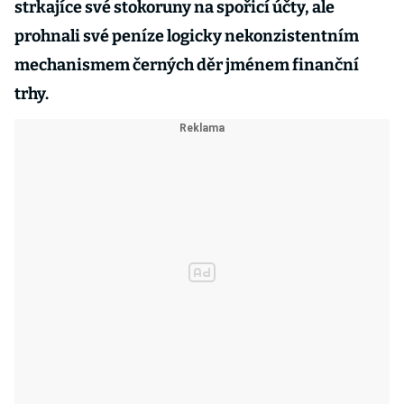
strkajíce své stokoruny na spořicí účty, ale
prohnali své peníze logicky nekonzistentním
mechanismem černých děr jménem finanční
trhy.