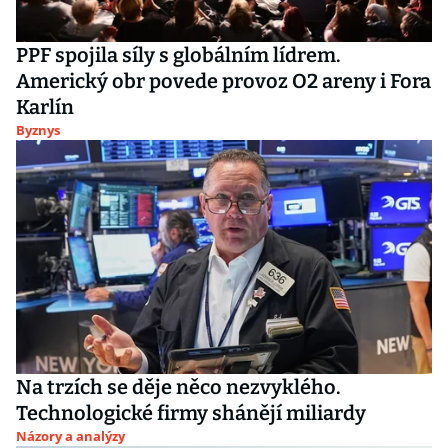
PPF spojila síly s globálním lídrem.
Americký obr povede provoz O2 areny i Fora
Karlín
Byznys
Na trzích se děje něco nezvyklého.
Technologické firmy shánějí miliardy
Názory a analýzy