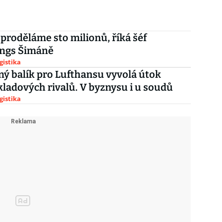
proděláme sto milionů, říká šéf
ngs Šimáně
gistika
ý balík pro Lufthansu vyvolá útok
ladových rivalů. V byznysu i u soudů
gistika