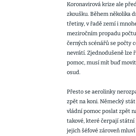
Koronavirová krize ale př
zkoušku. Během několika dn
třetiny, v řadě zemí i mnoh
meziročním propadu počtu 
černých scénářů se počty c
nevrátí. Zjednodušeně lze ř
pomoc, musí mít buď movité
osud.
Přesto se aerolinky nerozpa
zpět na koni. Německý stát
vládní pomoc poslat zpět na
takové, které čerpají státn
jejich šéfové zároveň mluví