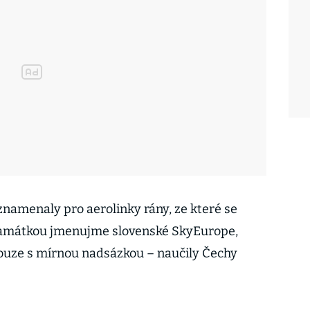
znamenaly pro aerolinky rány, ze které se
amátkou jmenujme slovenské SkyEurope,
pouze s mírnou nadsázkou – naučily Čechy