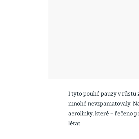
I tyto pouhé pauzy v růstu 
mnohé nevzpamatovaly. N
aerolinky, které – řečeno 
létat.