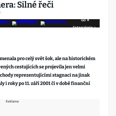
ra: Silné řeči
8
Fotogalerie
menala pro celý svět šok, ale na historickém
ených cestujících se projevila jen velmi
chody reprezentujícími stagnaci na jinak
ly i roky po 11. září 2001 či v době finanční