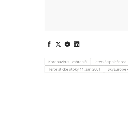
Koronavirus - zahraničí
letecká společnost
Teroristické útoky 11. září 2001
SkyEurope A