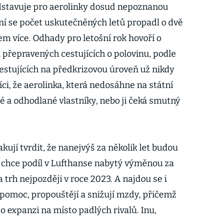
edstavuje pro aerolinky dosud nepoznanou
í se počet uskutečněných letů propadl o dvě
em více. Odhady pro letošní rok hovoří o
přepravených cestujících o polovinu, podle
estujících na předkrizovou úroveň už nikdy
íci, že aerolinka, která nedosáhne na státní
 a odhodlané vlastníky, nebo ji čeká smutný
kují tvrdit, že nanejvýš za několik let budou
 chce podíl v Lufthanse nabytý výměnou za
 trh nejpozději v roce 2023. A najdou se i
í pomoc, propouštějí a snižují mzdy, přičemž
 o expanzi na místo padlých rivalů. Inu,