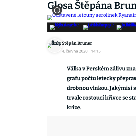
Glosa Štěpána Brune
Štěpán Bruner
4. června 2020
·
14:15
Válka v Perském zálivu zna
grafu počtu letecky přeprav
drobnou vlnkou. Jakýmisi s
trvale rostoucí křivce se sta
krize.