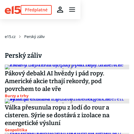
Předplatné
e15.cz
Perský záliv
Perský záliv
Pákový debakl AI hvězdy i pád ropy.
Americké akcie trhají rekordy, pod
povrchem to ale vře
Burzy a trhy
Válka přesunula ropu z lodí do rour a
cisteren. Sýrie se dostává z izolace na
energetické výsluní
Geopolitika