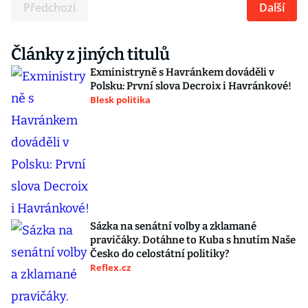
Předchozí
Další
Články z jiných titulů
Exministryně s Havránkem dováděli v
Polsku: První slova Decroix i Havránkové!
Blesk politika
Sázka na senátní volby a zklamané
pravičáky. Dotáhne to Kuba s hnutím Naše
Česko do celostátní politiky?
Reflex.cz