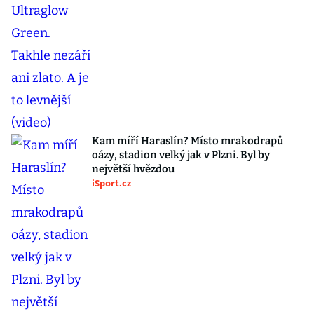
Kam míří Haraslín? Místo mrakodrapů
oázy, stadion velký jak v Plzni. Byl by
největší hvězdou
iSport.cz