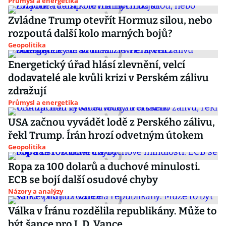
Průmysl a energetika
Zvládne Trump otevřít Hormuz silou, nebo
rozpoutá další kolo marných bojů?
Geopolitika
Energetický úřad hlásí zlevnění, velcí
dodavatelé ale kvůli krizi v Perském zálivu
zdražují
Průmysl a energetika
USA začnou vyvádět lodě z Perského zálivu,
řekl Trump. Írán hrozí odvetným útokem
Geopolitika
Ropa za 100 dolarů a duchové minulosti.
ECB se bojí další osudové chyby
Názory a analýzy
Válka v Íránu rozdělila republikány. Může to
být šance pro J. D. Vance