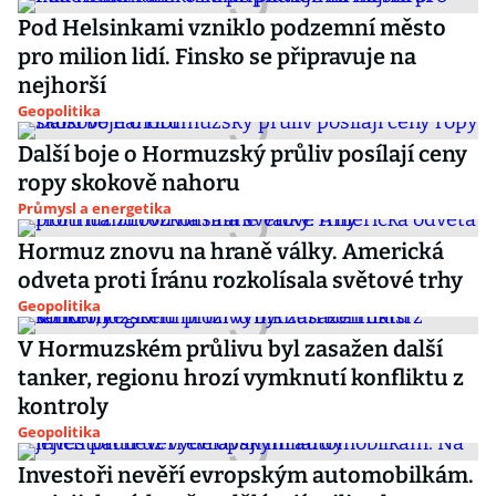
Pod Helsinkami vzniklo podzemní město
pro milion lidí. Finsko se připravuje na
nejhorší
Geopolitika
Další boje o Hormuzský průliv posílají ceny
ropy skokově nahoru
Průmysl a energetika
Hormuz znovu na hraně války. Americká
odveta proti Íránu rozkolísala světové trhy
Geopolitika
V Hormuzském průlivu byl zasažen další
tanker, regionu hrozí vymknutí konfliktu z
kontroly
Geopolitika
Investoři nevěří evropským automobilkám.