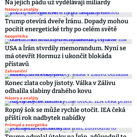
Na jejich pádu už vydělávají miliardy
Názory a analýzy
Trump otevírá dveře Íránu. Dopady mohou
pocítit energetické trhy po celém světě
Geopolitika
USA a Írán stvrdily memorandum. Nyní se
má otevřít Hormuz i ukončit blokáda
přístavů
Zahraniční
Konec zlata coby jistoty. Válka v Zálivu
odhalila slabiny drahého kovu
Názory a analýzy
Ropný šok se může rychle otočit. IEA čeká
příští rok nadbytek nabídky
Průmysl a energetika
Trump odvolal útoky na Írán, zdůvodnil to