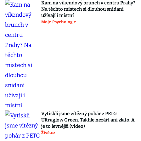
Kam na víkendový brunch v centru Prahy?
Na těchto místech si dlouhou snídani
užívají i místní
Moje Psychologie
Vytiskli jsme vítězný pohár z PETG
Ultraglow Green. Takhle nezáří ani zlato. A
je to levnější (video)
Živě.cz