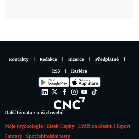
Kontakty
Redakce
Inzerce
Předplatné
RSS
Kariéra
Další témata z našich webů
Moje Psychologie
Blesk Tlapky
Hráči na Blesku
iSport
Fantasy
Spotřebitelské testy