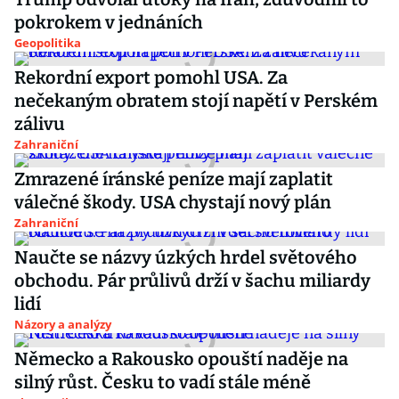
pokrokem v jednáních
Geopolitika
Rekordní export pomohl USA. Za
nečekaným obratem stojí napětí v Perském
zálivu
Zahraniční
Zmrazené íránské peníze mají zaplatit
válečné škody. USA chystají nový plán
Zahraniční
Naučte se názvy úzkých hrdel světového
obchodu. Pár průlivů drží v šachu miliardy
lidí
Názory a analýzy
Německo a Rakousko opouští naděje na
silný růst. Česku to vadí stále méně