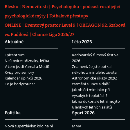
Blesku
Nemovitosti
Psychologika - podcast rozbíjející
psychologické mýty
Fotbalové přestupy
ONLINE
Eventový prostor Level 9
OKTAGON 92: Szabová
vs. Pudilová
Chance Liga 2026/27
Aktuálně
Léto 2026
Epicentrum
Karlovarský filmový festival
Neštovice: příznaky, léčba
2026
V čem jezdí Yamal a Mesii?
Znamení, že jste potkali
Kvízy pro seniory
někoho z minulého života
Kalendář úplňků 2026
Astronomické úkazy 2026:
Co je bodycount?
zatmění slunce a další
Jak obléci miminko při
vysokých teplotách?
Jak na dokonalé letní mojito
6 lehkých letních salátů
Politika
Sport 2026
Nová superdávka: kdo na ní
MMA