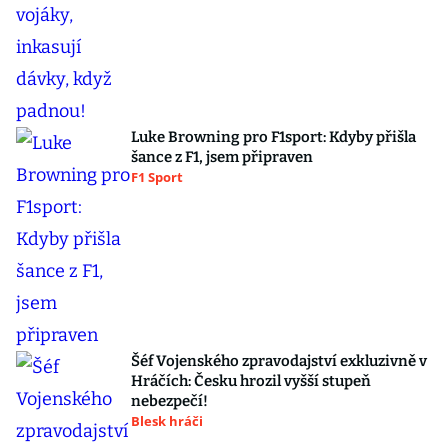
Luke Browning pro F1sport: Kdyby přišla
šance z F1, jsem připraven
F1 Sport
Šéf Vojenského zpravodajství exkluzivně v
Hráčích: Česku hrozil vyšší stupeň
nebezpečí!
Blesk hráči