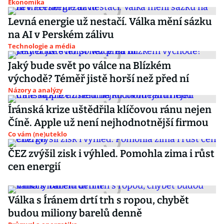
Ekonomika
Levná energie už nestačí. Válka mění sázku
na AI v Perském zálivu
Technologie a média
Jaký bude svět po válce na Blízkém
východě? Téměř jistě horší než před ní
Názory a analýzy
Íránská krize uštědřila klíčovou ránu nejen
Číně. Apple už není nejhodnotnější firmou
Co vám (ne)uteklo
ČEZ zvýšil zisk i výhled. Pomohla zima i růst
cen energií
Válka s Íránem drtí trh s ropou, chybět
budou miliony barelů denně