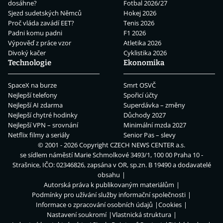
dosáhne?
Fotbal 2026/27
Sjezd sudetských Němců
Hokej 2026
Proč vláda zavádí EET?
Tenis 2026
Padni komu padni
F1 2026
Výpověď z práce vzor
Atletika 2026
Divoký kačer
Cyklistika 2026
Technologie
Ekonomika
SpaceX na burze
Smrt OSVČ
Nejlepší telefony
Spořicí účty
Nejlepší AI zdarma
Superdávka – změny
Nejlepší chytré hodinky
Důchody 2027
Nejlepší VPN – srovnání
Minimální mzda 2027
Netflix filmy a seriály
Senior Pas – slevy
© 2001 - 2026 Copyright
CZECH NEWS CENTER a.s.
se sídlem náměstí Marie Schmolkové 3493/1, 100 00 Praha 10 -
Strašnice, IČO: 02346826, zapsána v OR, sp.zn. B 19490 a dodavatelé
obsahu
Autorská práva k publikovaným materiálům
Podmínky pro užívání služby informační společnosti
Informace o zpracování osobních údajů
Cookies
Nastavení soukromí
Vlastnická struktura