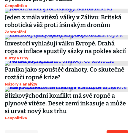
Geopolitika
Jeden z mála vítězů války v Zálivu: Britská
robotická věž proti íránským dronům
Zahraniční
Investoři vyhlašují válku Evropě. Drahá
ropa a inflace spustily sázky na pokles akcií
Burzy a trhy
Panika jako spouštěč drahoty. Co skutečně
roztáčí ropné krize?
Názory a analýzy
Blízkovýchodní konflikt má své ropné a
plynové vítěze. Deset zemí inkasuje a může
si urvat nový kus trhu
Geopolitika