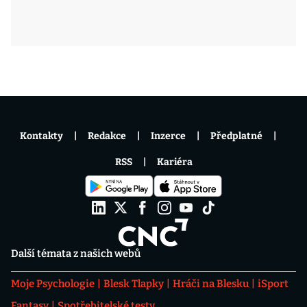
Kontakty
Redakce
Inzerce
Předplatné
RSS
Kariéra
Další témata z našich webů
Moje Psychologie
Blesk Tlapky
Hráči na Blesku
iSport
Fantasy
Spotřebitelské testy