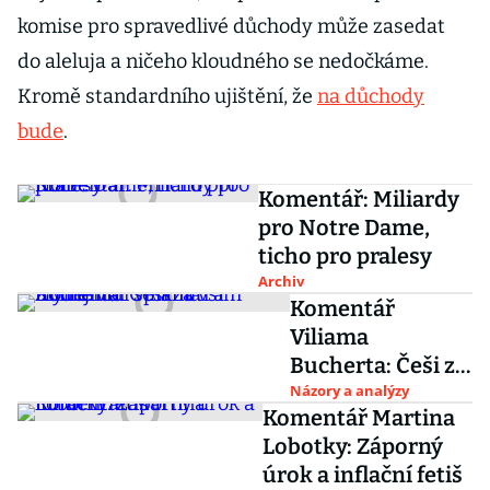
komise pro spravedlivé důchody může zasedat
do aleluja a ničeho kloudného se nedočkáme.
Kromě standardního ujištění, že
na důchody
bude
.
Komentář: Miliardy
pro Notre Dame,
ticho pro pralesy
Archiv
Komentář
Viliama
Bucherta: Češi za
vším mylně vidí
Názory a analýzy
Komentář Martina
spiknutí a
Lobotky: Záporný
zlodějinu
úrok a inflační fetiš