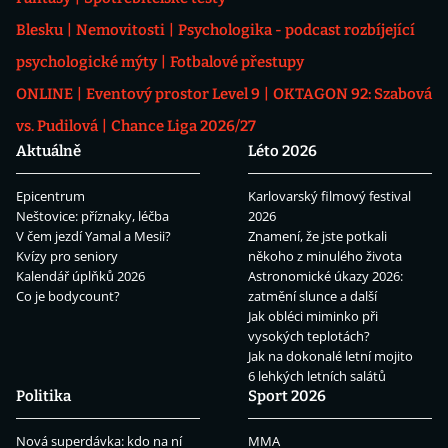
Blesku
Nemovitosti
Psychologika - podcast rozbíjející
psychologické mýty
Fotbalové přestupy
ONLINE
Eventový prostor Level 9
OKTAGON 92: Szabová
vs. Pudilová
Chance Liga 2026/27
Aktuálně
Léto 2026
Epicentrum
Karlovarský filmový festival
Neštovice: příznaky, léčba
2026
V čem jezdí Yamal a Mesii?
Znamení, že jste potkali
Kvízy pro seniory
někoho z minulého života
Kalendář úplňků 2026
Astronomické úkazy 2026:
Co je bodycount?
zatmění slunce a další
Jak obléci miminko při
vysokých teplotách?
Jak na dokonalé letní mojito
6 lehkých letních salátů
Politika
Sport 2026
Nová superdávka: kdo na ní
MMA