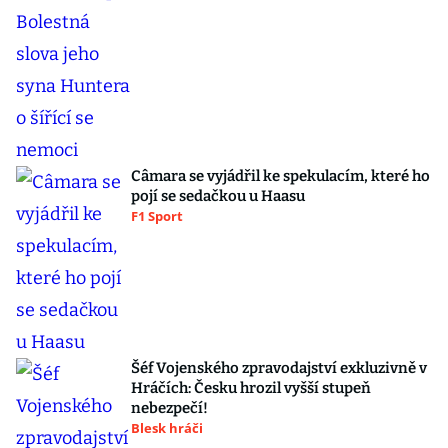
Câmara se vyjádřil ke spekulacím, které ho
pojí se sedačkou u Haasu
F1 Sport
Šéf Vojenského zpravodajství exkluzivně v
Hráčích: Česku hrozil vyšší stupeň
nebezpečí!
Blesk hráči