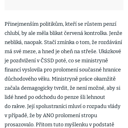
Přinejmenším politikům, kteří se růstem penzí
chlubí, by ale měla blikat červená kontrolka. Jenže
nebliká, naopak. Stačí zmínka o tom, že rozdávání
má své meze, a hned je oheň na střeše. Ukázkové
je pozdvižení v ČSSD poté, co se ministryně
financí vyslovila pro prolomení současné hranice
důchodového věku. Ministryně práce okamžitě
začala demagogicky tvrdit, že není možné, aby si
lidé hned po odchodu do penze šli lehnout
do rakve. Její spolustraníci mluví o rozpadu vlády
v případě, že by ANO prolomení stropu
prosazovalo. Přitom tuto myšlenku v podstatě