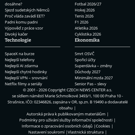
dosáhne?
Fotbal 2026/27
Sjezd sudetských Němců
Hokej 2026
Proč vláda zavádí EET?
Tenis 2026
Padni komu padni
F1 2026
Výpověď z práce vzor
Atletika 2026
Divoký kačer
Cyklistika 2026
Technologie
Ekonomika
SpaceX na burze
Smrt OSVČ
Nejlepší telefony
Spořicí účty
Nejlepší AI zdarma
Superdávka – změny
Nejlepší chytré hodinky
Důchody 2027
Nejlepší VPN – srovnání
Minimální mzda 2027
Netflix filmy a seriály
Senior Pas – slevy
© 2001 - 2026 Copyright
CZECH NEWS CENTER a.s.
se sídlem náměstí Marie Schmolkové 3493/1, 100 00 Praha 10 -
Strašnice, IČO: 02346826, zapsána v OR, sp.zn. B 19490 a dodavatelé
obsahu
Autorská práva k publikovaným materiálům
Podmínky pro užívání služby informační společnosti
Informace o zpracování osobních údajů
Cookies
Nastavení soukromí
Vlastnická struktura