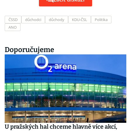
ČSSD
důchodci
důchody
KDU-ČSL
Politika
ANO
Doporučujeme
U pražských hal chceme hlavně více akcí,