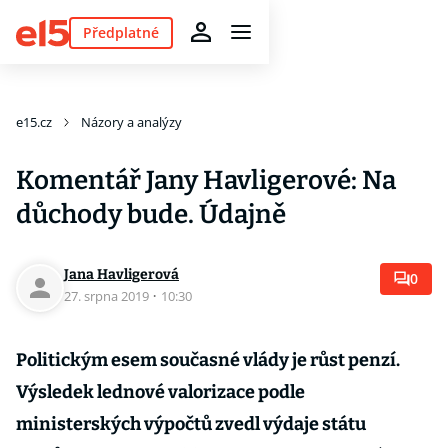
Předplatné
e15.cz
Názory a analýzy
Komentář Jany Havligerové: Na
důchody bude. Údajně
Jana Havligerová
0
27. srpna 2019
·
10:30
Politickým esem současné vlády je růst penzí.
Výsledek lednové valorizace podle
ministerských výpočtů zvedl výdaje státu