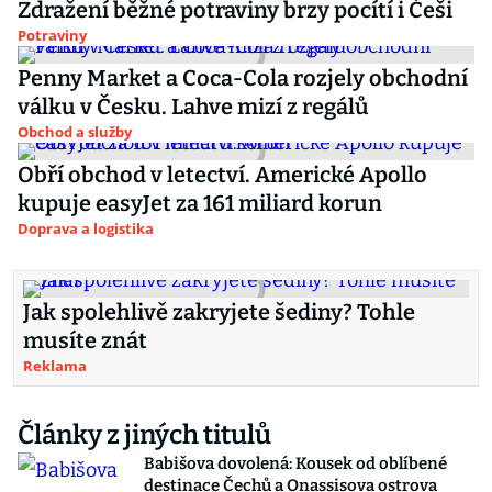
Zdražení běžné potraviny brzy pocítí i Češi
Potraviny
Penny Market a Coca-Cola rozjely obchodní
válku v Česku. Lahve mizí z regálů
Obchod a služby
Obří obchod v letectví. Americké Apollo
kupuje easyJet za 161 miliard korun
Doprava a logistika
Jak spolehlivě zakryjete šediny? Tohle
musíte znát
Reklama
Články z jiných titulů
Babišova dovolená: Kousek od oblíbené
destinace Čechů a Onassisova ostrova