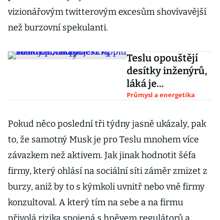
vizionářovým twitterovým excesům shovívavější
než burzovní spekulanti.
Teslu opouštějí
desítky inženýrů,
láká je
konkurenční
Průmysl a energetika
projekt Applu
Pokud něco poslední tři týdny jasně ukázaly, pak
to, že samotný Musk je pro Teslu mnohem více
závazkem než aktivem. Jak jinak hodnotit šéfa
firmy, který ohlásí na sociální síti záměr zmizet z
burzy, aniž by to s kýmkoli uvnitř nebo vně firmy
konzultoval. A který tím na sebe a na firmu
přivolá rizika spojená s hněvem regulátorů a