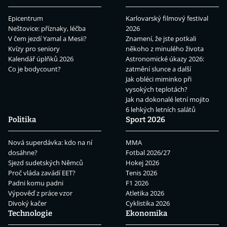
Epicentrum
Karlovarský filmový festival
Neštovice: příznaky, léčba
2026
V čem jezdí Yamal a Mesii?
Znamení, že jste potkali
Kvízy pro seniory
někoho z minulého života
Kalendář úplňků 2026
Astronomické úkazy 2026:
Co je bodycount?
zatmění slunce a další
Jak obléci miminko při
vysokých teplotách?
Jak na dokonalé letní mojito
6 lehkých letních salátů
Politika
Sport 2026
Nová superdávka: kdo na ní
MMA
dosáhne?
Fotbal 2026/27
Sjezd sudetských Němců
Hokej 2026
Proč vláda zavádí EET?
Tenis 2026
Padni komu padni
F1 2026
Výpověď z práce vzor
Atletika 2026
Divoký kačer
Cyklistika 2026
Technologie
Ekonomika