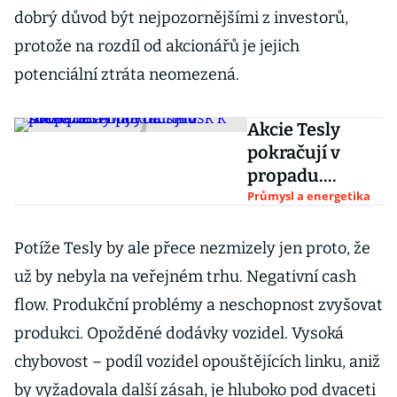
dobrý důvod být nejpozornějšími z investorů,
protože na rozdíl od akcionářů je jejich
potenciální ztráta neomezená.
Akcie Tesly
pokračují v
propadu.
Analytici: Musk
Průmysl a energetika
k sobě
potřebuje
Potíže Tesly by ale přece nezmizely jen proto, že
dalšího
už by nebyla na veřejném trhu. Negativní cash
manažera
flow. Produkční problémy a neschopnost zvyšovat
produkci. Opožděné dodávky vozidel. Vysoká
chybovost – podíl vozidel opouštějících linku, aniž
by vyžadovala další zásah, je hluboko pod dvaceti