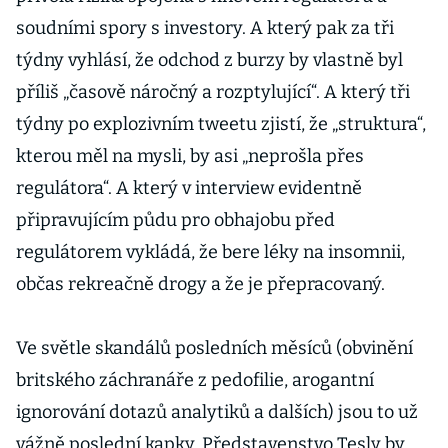
soudními spory s investory. A který pak za tři
týdny vyhlásí, že odchod z burzy by vlastně byl
příliš „časově náročný a rozptylující“. A který tři
týdny po explozivním tweetu zjistí, že „struktura“,
kterou měl na mysli, by asi „neprošla přes
regulátora“. A který v interview evidentně
připravujícím půdu pro obhajobu před
regulátorem vykládá, že bere léky na insomnii,
občas rekreačně drogy a že je přepracovaný.
Ve světle skandálů posledních měsíců (obvinění
britského záchranáře z pedofilie, arogantní
ignorování dotazů analytiků a dalších) jsou to už
vážně poslední kapky. Představenstvo Tesly by