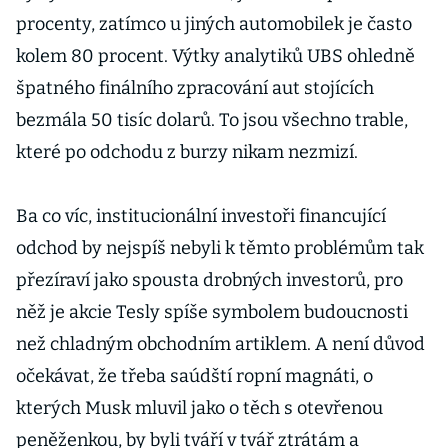
procenty, zatímco u jiných automobilek je často
kolem 80 procent. Výtky analytiků UBS ohledně
špatného finálního zpracování aut stojících
bezmála 50 tisíc dolarů. To jsou všechno trable,
které po odchodu z burzy nikam nezmizí.
Ba co víc, institucionální investoři financující
odchod by nejspíš nebyli k těmto problémům tak
přezíraví jako spousta drobných investorů, pro
něž je akcie Tesly spíše symbolem budoucnosti
než chladným obchodním artiklem. A není důvod
očekávat, že třeba saúdští ropní magnáti, o
kterých Musk mluvil jako o těch s otevřenou
peněženkou, by byli tváří v tvář ztrátám a