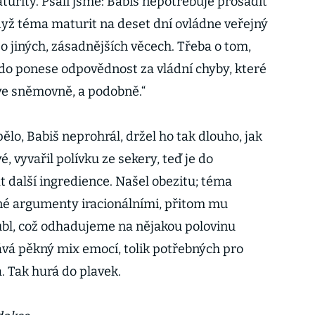
urity. Psali jsme: Babiš nepotřebuje prosadit
dyž téma maturit na deset dní ovládne veřejný
o jiných, zásadnějších věcech. Třeba o tom,
do ponese odpovědnost za vládní chyby, které
ve sněmovně, a podobně.“
ělo, Babiš neprohrál, držel ho tak dlouho, jak
vé, vyvařil polívku ze sekery, teď je do
 další ingredience. Našel obezitu; téma
né argumenty iracionálními, přitom mu
ubl, což odhadujeme na nějakou polovinu
vá pěkný mix emocí, tolik potřebných pro
. Tak hurá do plavek.