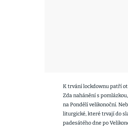
K trvání lockdownu patří o
Zda nahánění s pomlázkou,
na Pondělí velikonoční. Ne
liturgické, které trvají do 
padesátého dne po Velikono