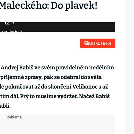
Maleckého: Do plavek!
3
togalerie
Diskuze (
0
)
miér Andrej Babiš ve svém pravidelném nedělním
příjemné zprávy, pak se odebral do světa
de pokračovat až do skončení Velikonoc a až
 tím dál. Prý to musíme vydržet. Načež Babiš
ubli.