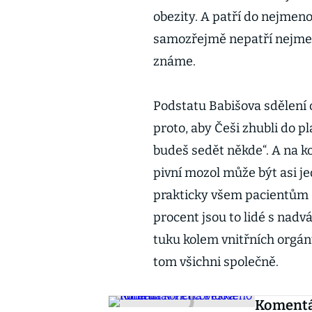
obezity. A patří do nejmen
samozřejmě nepatří nejmen
známe.
Podstatu Babišova sdělení o
proto, aby Češi zhubli do p
budeš sedět někde“. A na ko
pivní mozol může být asi jed
prakticky všem pacientům
procent jsou to lidé s nad
tuku kolem vnitřních orgánů,
tom všichni společně.
Komentář