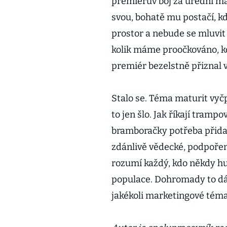
premiérův boj za úřední mat
svou, bohatě mu postačí, k
prostor a nebude se mluvit 
kolik máme proočkováno, k
premiér bezelstně přiznal 
Stalo se. Téma maturit vyčp
to jen šlo. Jak říkají trampo
bramboračky potřeba přidat
zdánlivě vědecké, podpoře
rozumí každý, kdo někdy h
populace. Dohromady to dá
jakékoli marketingové téma