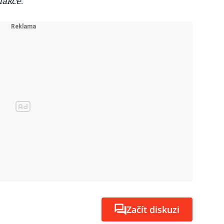
dakce.
Začít diskuzi