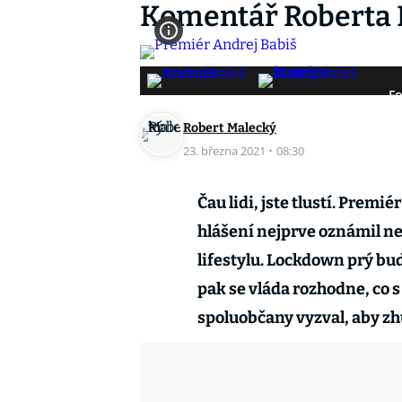
Komentář Roberta 
Fo
Robert Malecký
23. března 2021
·
08:30
Čau lidi, jste tlustí. Pre
hlášení nejprve oznámil ne
lifestylu. Lockdown prý bu
pak se vláda rozhodne, co s
spoluobčany vyzval, aby zh