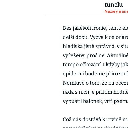
tunelu
Názory a ana
Bez jakékoli ironie, tento e
delší dobu. Výzva k celoná
hlediska jistě správná, v s
vyřešeny, proč ne. Aktuálně
tempo očkování. I kdyby jak
epidemii budeme přirozeně p
Nemluvě o tom, že na obezit
řada z nich je přitom hodně
vypustil balonek, vrtí psem
Což nás dostává k rovině m