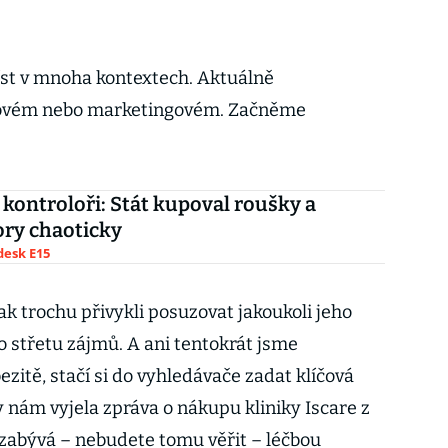
íst v mnoha kontextech. Aktuálně
sovém nebo marketingovém. Začněme
 kontroloři: Stát kupoval roušky a
ory chaoticky
esk E15
k trochu přivykli posuzovat jakoukoli jeho
střetu zájmů. A ani tentokrát jsme
ezitě, stačí si do vyhledávače zadat klíčová
by nám vyjela zpráva o nákupu kliniky Iscare z
 zabývá – nebudete tomu věřit – léčbou