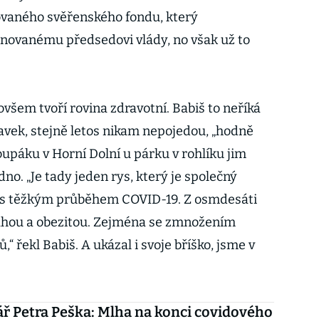
ovaného svěřenského fondu, který
ovanému předsedovi vlády, no však už to
všem tvoří rovina zdravotní. Babiš to neříká
lavek, stejně letos nikam nepojedou, „hodně
upáku v Horní Dolní u párku v rohlíku jim
no. „Je tady jeden rys, který je společný
 s těžkým průběhem COVID-19. Z osmdesáti
váhou a obezitou. Zejména se zmnožením
“ řekl Babiš. A ukázal i svoje bříško, jsme v
 Petra Peška: Mlha na konci covidového