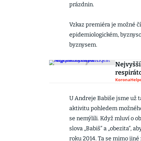
prázdnin.
Vzkaz premiéra je možné č
epidemiologickém, byzny
byznysem.
Nejvyšší
respirát
KoronaHelpd
U Andreje Babiše jsme už ta
aktivitu pohledem možného 
se nemýlili. Když mluví o ob
slova „Babiš“ a „obezita“, a
roku 2014. Ta se mimo jiné