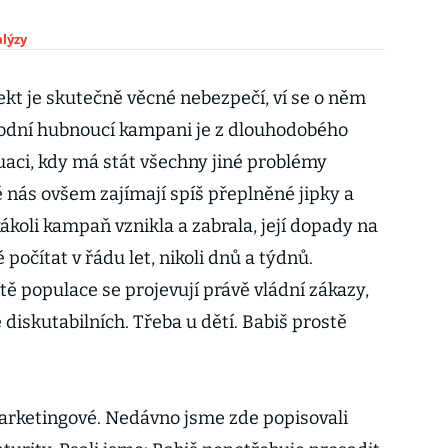
lýzy
fekt je skutečně věcné nebezpečí, ví se o něm
rodní hubnoucí kampani je z dlouhodobého
ituaci, kdy má stát všechny jiné problémy
 nás ovšem zajímají spíš přeplněné jipky a
ákoli kampaň vznikla a zabrala, její dopady na
očítat v řádu let, nikoli dnů a týdnů.
ě populace se projevují právě vládní zákazy,
 diskutabilních. Třeba u dětí. Babiš prostě
.
arketingové. Nedávno jsme zde popisovali