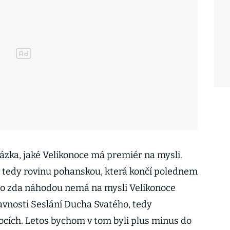
tázka, jaké Velikonoce má premiér na mysli.
 tedy rovinu pohanskou, která končí polednem
bo zda náhodou nemá na mysli Velikonoce
slavnosti Seslání Ducha Svatého, tedy
cích. Letos bychom v tom byli plus minus do