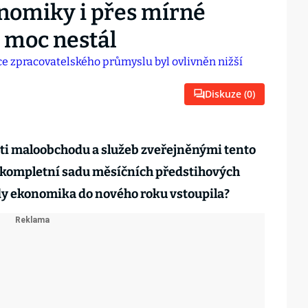
nomiky i přes mírné
a moc nestál
Diskuze (
0
)
lasti maloobchodu a služeb zveřejněnými tento
i kompletní sadu měsíčních předstihových
edy ekonomika do nového roku vstoupila?