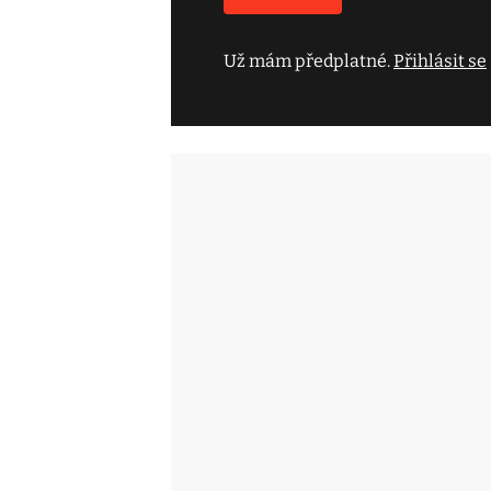
Už mám předplatné.
Přihlásit se