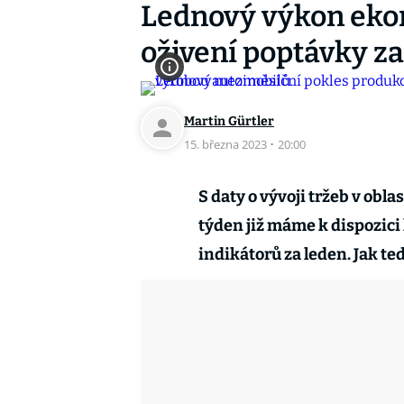
Lednový výkon eko
oživení poptávky z
Martin Gürtler
15. března 2023
·
20:00
S daty o vývoji tržeb v ob
týden již máme k dispozic
indikátorů za leden. Jak t