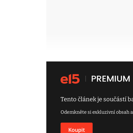
Tento článek je součástí 
Odemkněte si exkluzivní obsah a
Koupit