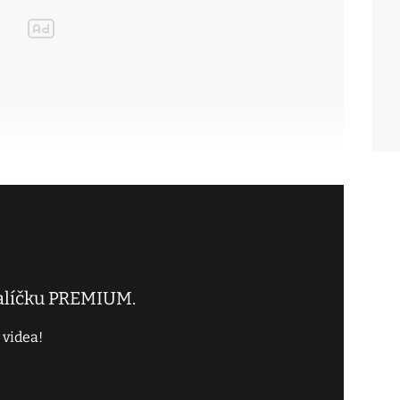
balíčku PREMIUM.
 videa!