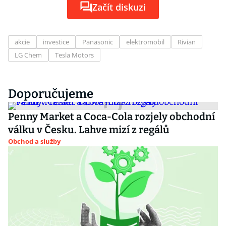
Začít diskuzi
akcie
investice
Panasonic
elektromobil
Rivian
LG Chem
Tesla Motors
Doporučujeme
Penny Market a Coca-Cola rozjely obchodní
válku v Česku. Lahve mizí z regálů
Obchod a služby