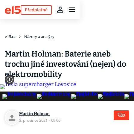
Předplatné
e15.cz
Názory a analýzy
Martin Holman: Baterie aneb
trochu jiné investování (nejen) do
elektromobility
Martin Holman
0
3. prosince 2021
·
09:00