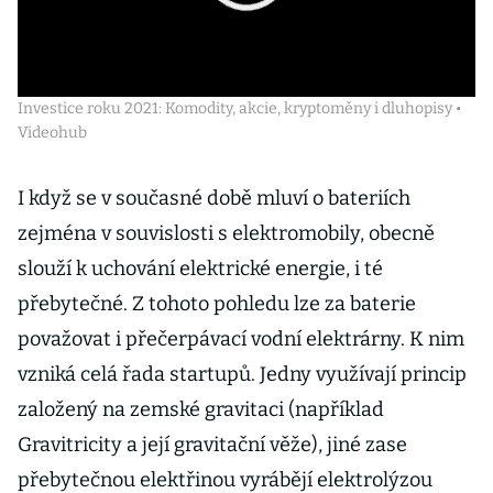
Investice roku 2021: Komodity, akcie, kryptoměny i dluhopisy •
Videohub
I když se v současné době mluví o bateriích
zejména v souvislosti s elektromobily, obecně
slouží k uchování elektrické energie, i té
přebytečné. Z tohoto pohledu lze za baterie
považovat i přečerpávací vodní elektrárny. K nim
vzniká celá řada startupů. Jedny využívají princip
založený na zemské gravitaci (například
Gravitricity a její gravitační věže), jiné zase
přebytečnou elektřinou vyrábějí elektrolýzou