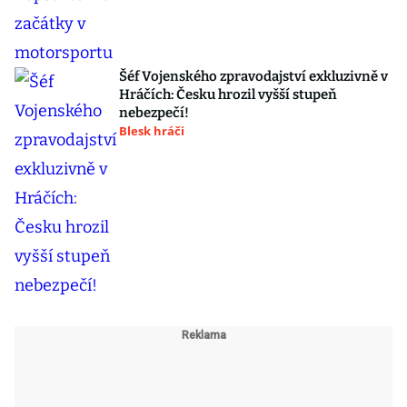
Šéf Vojenského zpravodajství exkluzivně v
Hráčích: Česku hrozil vyšší stupeň
nebezpečí!
Blesk hráči