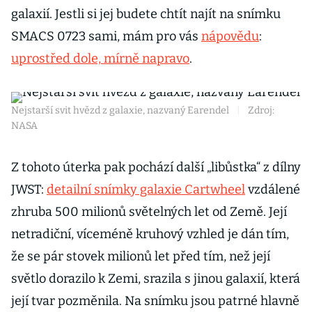
galaxií. Jestli si jej budete chtít najít na snímku
SMACS 0723 sami, mám pro vás
nápovědu
:
uprostřed dole, mírně napravo
.
Nejstarší svit hvězd z galaxie, nazvaný Earendel
|
Zdroj:
NASA
Z tohoto úterka pak pochází další „libůstka“ z dílny
JWST:
detailní snímky galaxie Cartwheel
vzdálené
zhruba 500 milionů světelných let od Země. Její
netradiční, víceméně kruhový vzhled je dán tím,
že se pár stovek milionů let před tím, než její
světlo dorazilo k Zemi, srazila s jinou galaxií, která
její tvar pozměnila. Na snímku jsou patrné hlavně