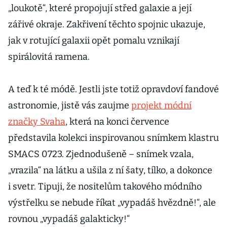
„loukotě“, které propojují střed galaxie a její
zářivé okraje. Zakřivení těchto spojnic ukazuje,
jak v rotující galaxii opět pomalu vznikají
spirálovitá ramena.
A teď k té módě. Jestli jste totiž opravdoví fandové
astronomie, jistě vás zaujme
projekt módní
značky Svaha
, která na konci července
představila kolekci inspirovanou snímkem klastru
SMACS 0723. Zjednodušeně – snímek vzala,
„vrazila“ na látku a ušila z ní šaty, tílko, a dokonce
i svetr. Tipuji, že nositelům takového módního
výstřelku se nebude říkat „vypadáš hvězdně!“, ale
rovnou „vypadáš galakticky!“