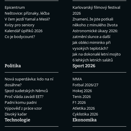
Epicentrum
Karlovarský filmový festival
Neštovice: příznaky, léčba
2026
V čem jezdí Yamal a Mesii?
Znamení, že jste potkali
Kvízy pro seniory
někoho z minulého života
Kalendář úplňků 2026
Astronomické úkazy 2026:
Co je bodycount?
zatmění slunce a další
Jak obléci miminko při
vysokých teplotách?
Jak na dokonalé letní mojito
6 lehkých letních salátů
Politika
Sport 2026
Nová superdávka: kdo na ní
MMA
dosáhne?
Fotbal 2026/27
Sjezd sudetských Němců
Hokej 2026
Proč vláda zavádí EET?
Tenis 2026
Padni komu padni
F1 2026
Výpověď z práce vzor
Atletika 2026
Divoký kačer
Cyklistika 2026
Technologie
Ekonomika