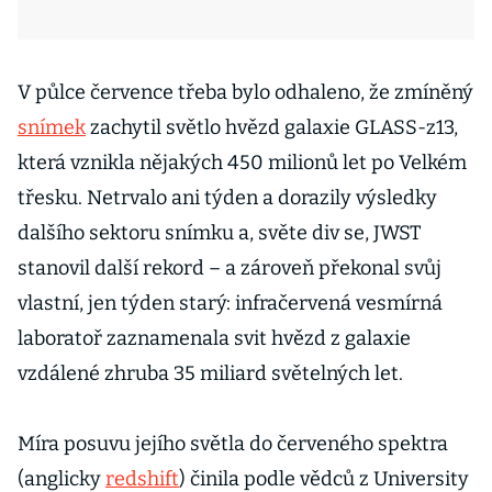
V půlce července třeba bylo odhaleno, že zmíněný
snímek
zachytil světlo hvězd galaxie GLASS-z13,
která vznikla nějakých 450 mi­lionů let po Velkém
třesku. Netrvalo ani týden a dorazily výsledky
dalšího sektoru snímku a, světe div se, JWST
stanovil další rekord – a zároveň překonal svůj
vlastní, jen týden starý: infračervená vesmírná
laboratoř zaznamenala svit hvězd z galaxie
vzdálené zhruba 35 miliard světelných let.
Míra posuvu jejího světla do červeného spektra
(anglicky
redshift
) činila podle vědců z University