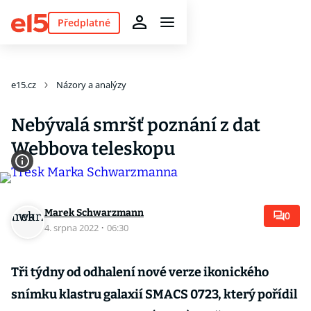
Předplatné
e15.cz
Názory a analýzy
Nebývalá smršť poznání z dat
Webbova teleskopu
Marek Schwarzmann
0
4. srpna 2022
·
06:30
Tři týdny od odhalení nové verze ikonického
snímku klastru galaxií SMACS 0723, který pořídil