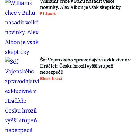
Williams chce v Baku nasadit velké
novinky. Alex Albon je však skeptický
F1 Sport
Šéf Vojenského zpravodajství exkluzivně v
Hráčích: Česku hrozil vyšší stupeň
nebezpečí!
Blesk hráči