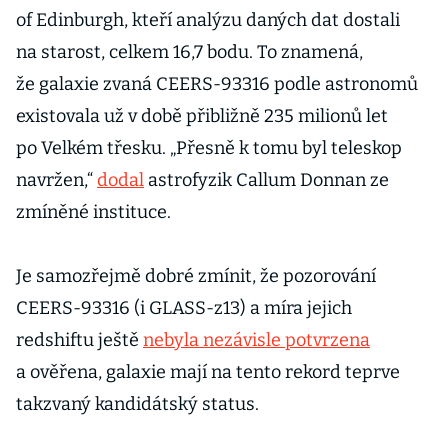
of Edinburgh, kteří analýzu daných dat dostali
na starost, celkem 16,7 bodu. To znamená,
že galaxie zvaná CEERS-93316 podle astronomů
existovala už v době přibližně 235 milionů let
po Velkém třesku. „Přesně k tomu byl teleskop
navržen,“
dodal
astrofyzik Callum Donnan ze
zmíněné instituce.
Je samozřejmě dobré zmínit, že pozorování
CEERS-93316 (i GLASS-z13) a míra jejich
redshiftu ještě
nebyla nezávisle potvrzena
a ověřena, galaxie mají na tento rekord teprve
takzvaný kandidátský status.