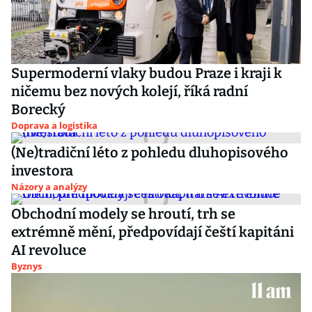
Supermoderní vlaky budou Praze i kraji k
ničemu bez nových kolejí, říká radní
Borecký
Doprava a logistika
(Ne)tradiční léto z pohledu dluhopisového
investora
Názory a analýzy
Obchodní modely se hroutí, trh se
extrémně mění, předpovídají čeští kapitáni
AI revoluce
Byznys