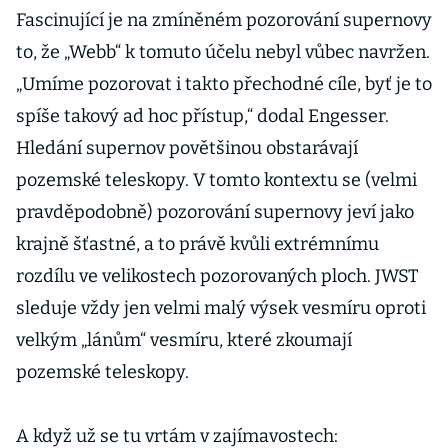
Fascinující je na zmíněném pozorování supernovy
to, že „Webb“ k tomuto účelu nebyl vůbec navržen.
„Umíme pozorovat i takto přechodné cíle, byť je to
spíše takový ad hoc přístup,“ dodal Engesser.
Hledání supernov povětšinou obstarávají
pozemské teleskopy. V tomto kontextu se (velmi
pravděpodobně) pozorování supernovy jeví jako
krajně šťastné, a to právě kvůli extrémnímu
rozdílu ve velikostech pozorovaných ploch. JWST
sleduje vždy jen velmi malý výsek vesmíru oproti
velkým „lánům“ vesmíru, které zkoumají
pozemské teleskopy.
A když už se tu vrtám v zajímavostech: