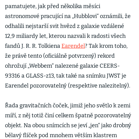
pamatujete, jak před několika měsíci
astronomové pracující na „Hubblovi“ oznámili, že
odhalili nejstarší svit hvězd z galaxie vzdálené
12,9 miliardy let, kterou nazvali k radosti všech
fandů J. R. R. Tolkiena
Earendel
? Tak krom toho,
že právě tento (oficiálně potvrzený) rekord
ohrožují „Webbem“ nalezené galaxie CEERS-
93316 a GLASS-z13, tak také na snímku JWST je
Earendel pozorovatelný (respektive nalezitelný).
Řada gravitačních čoček, jimiž jeho světlo k zemi
míří, z něj totiž činí celkem špatně pozorovatelný
objekt. Na obou snímcích se jeví „jen“ jako drobný
bělavý flíček pod mnohem větším klastrem