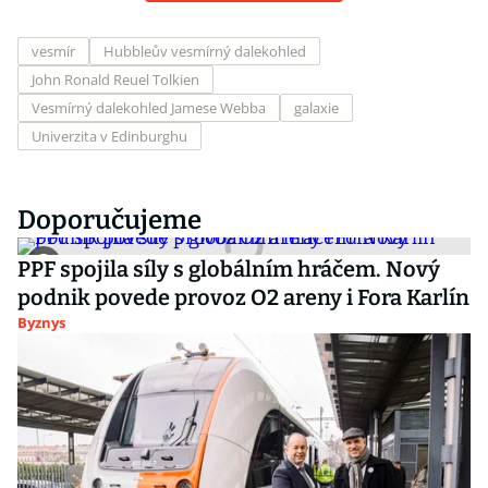
vesmír
Hubbleův vesmírný dalekohled
John Ronald Reuel Tolkien
Vesmírný dalekohled Jamese Webba
galaxie
Univerzita v Edinburghu
Doporučujeme
PPF spojila síly s globálním hráčem. Nový
podnik povede provoz O2 areny i Fora Karlín
Byznys