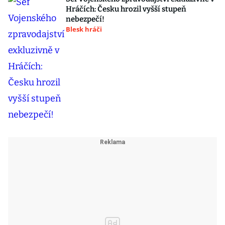
Hráčích: Česku hrozil vyšší stupeň
nebezpečí!
Blesk hráči