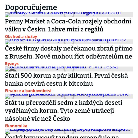
Doporučujeme
Penny Market a Coca-Cola rozjely obchodní
válku v Česku. Lahve mizí z regálů
Obchod a služby
České firmy dostaly nečekanou zbraň přímo
z Bruselu. Nově mohou říct odběratelům ne
Byznys
Stačí 500 korun a pár kliknutí. První česká
banka otevírá cestu k bitcoinu
Finance a bankovnictví
Stát tu přerozdělí sedm z každých deseti
vydělaných korun. Tyto země utrácejí
násobně víc než Česko
Ekonomika
Český byznysový tandem expanduje na