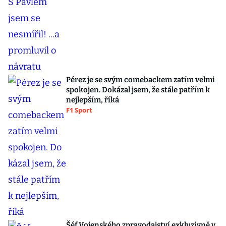
Pérez je se svým comebackem zatím velmi
spokojen. Dokázal jsem, že stále patřím k
nejlepším, říká
F1 Sport
Šéf Vojenského zpravodajství exkluzivně v