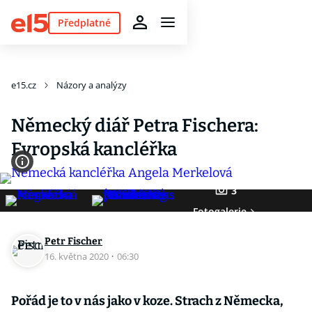
Předplatné
e15.cz
Názory a analýzy
Německý diář Petra Fischera:
Evropská kancléřka
3
Fotogalerie
Petr Fischer
16. května 2020
·
06:30
Pořád je to v nás jako v koze. Strach z Německa,