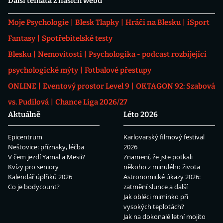
Další témata z našich webů
Moje Psychologie
Blesk Tlapky
Hráči na Blesku
iSport
Fantasy
Spotřebitelské testy
Blesku
Nemovitosti
Psychologika - podcast rozbíjející
psychologické mýty
Fotbalové přestupy
ONLINE
Eventový prostor Level 9
OKTAGON 92: Szabová
vs. Pudilová
Chance Liga 2026/27
Aktuálně
Léto 2026
Epicentrum
Karlovarský filmový festival
Neštovice: příznaky, léčba
2026
V čem jezdí Yamal a Mesii?
Znamení, že jste potkali
Kvízy pro seniory
někoho z minulého života
Kalendář úplňků 2026
Astronomické úkazy 2026:
Co je bodycount?
zatmění slunce a další
Jak obléci miminko při
vysokých teplotách?
Jak na dokonalé letní mojito