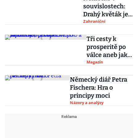
souvislostech:
Drahý květák je i
v Berlíně, inflace
Zahraniční
ale rychle klesá
Tři cesty k
prosperitě po
válce aneb jak
obnovit
Magazín
Německo,
Československ
Německý diář Petra
o a Japonsko
Fischera: Hra o
principy moci
Názory a analýzy