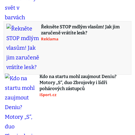
Řekněte STOP mdlým vlasům! Jak jim
zaručeně vrátíte lesk?
Reklama
Kdo na startu mohl zaujmout Deniu?
Motory „S“, duo Zbrojovky i lídři
pohárových zástupců
iSport.cz