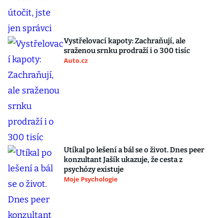
Vystřelovací kapoty: Zachraňují, ale
sraženou srnku prodraží i o 300 tisíc
Auto.cz
Utíkal po lešení a bál se o život. Dnes peer
konzultant Jašík ukazuje, že cesta z
psychózy existuje
Moje Psychologie