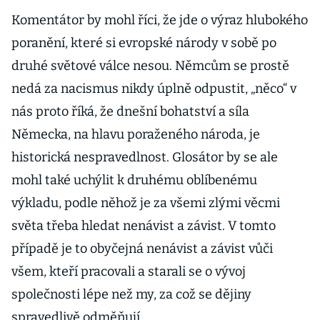
Komentátor by mohl říci, že jde o výraz hlubokého
poranění, které si evropské národy v sobě po
druhé světové válce nesou. Němcům se prostě
nedá za nacismus nikdy úplně odpustit, „něco“ v
nás proto říká, že dnešní bohatství a síla
Německa, na hlavu poraženého národa, je
historická nespravedlnost. Glosátor by se ale
mohl také uchýlit k druhému oblíbenému
výkladu, podle něhož je za všemi zlými věcmi
světa třeba hledat nenávist a závist. V tomto
případě je to obyčejná nenávist a závist vůči
všem, kteří pracovali a starali se o vývoj
společnosti lépe než my, za což se dějiny
spravedlivě odměňují.