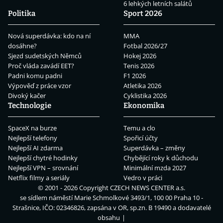
6 lehkých letních salátů
Politika
Sport 2026
Nová superdávka: kdo na ní
MMA
dosáhne?
Fotbal 2026/27
Sjezd sudetských Němců
Hokej 2026
Proč vláda zavádí EET?
Tenis 2026
Padni komu padni
F1 2026
Výpověď z práce vzor
Atletika 2026
Divoký kačer
Cyklistika 2026
Technologie
Ekonomika
SpaceX na burze
Temu a clo
Nejlepší telefony
Spořicí účty
Nejlepší AI zdarma
Superdávka – změny
Nejlepší chytré hodinky
Chybějící roky k důchodu
Nejlepší VPN – srovnání
Minimální mzda 2027
Netflix filmy a seriály
Vedro v práci
© 2001 - 2026 Copyright
CZECH NEWS CENTER a.s.
se sídlem náměstí Marie Schmolkové 3493/1, 100 00 Praha 10 -
Strašnice, IČO: 02346826, zapsána v OR, sp.zn. B 19490 a dodavatelé
obsahu