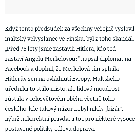
Když tento předsudek za všechny veřejně vyslovil
maltský velvyslanec ve Finsku, byl z toho skandál.
„Před 75 lety jsme zastavili Hitlera, kdo teď
zastaví Angelu Merkelovou?“ napsal diplomat na
Facebook a doplnil, že Merkelová tím splnila
Hitlerův sen na ovládnutí Evropy. Maltského
úředníka to stálo místo, ale lidová moudrost
zůstala v celosvětovém oběhu včetně toho
českého, kde takový názor nebyl nikdy „bizár“,
nýbrž nekorektní pravda, a to i pro některé vysoce
postavené politiky odleva doprava.