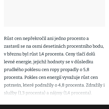
Růst cen nepřekročil ani jedno procento a
zastavil se na osmi desetinách procentního bodu,
v březnu byl růst 1,4 procenta. Ceny tlačí dolů
levné energie, jejichž hodnoty se v důsledku
prudkého poklesu cen ropy propadly o 5,8
procenta. Pokles cen energií vyvažuje růst cen
potravin, které podražily o 4,8 procenta. Zdražily i
služby (1,3 procenta) a nájmy (1,4 procenta).