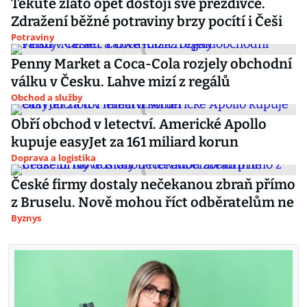
Tekuté zlato opět dostojí své přezdívce.
Zdražení běžné potraviny brzy pocítí i Češi
Potraviny
Penny Market a Coca-Cola rozjely obchodní
válku v Česku. Lahve mizí z regálů
Obchod a služby
Obří obchod v letectví. Americké Apollo
kupuje easyJet za 161 miliard korun
Doprava a logistika
České firmy dostaly nečekanou zbraň přímo
z Bruselu. Nově mohou říct odběratelům ne
Byznys