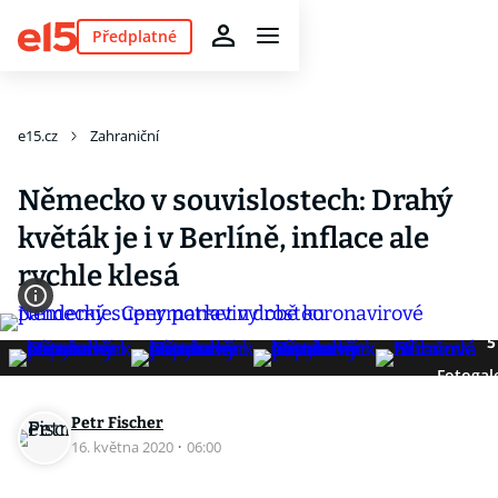
Předplatné
e15.cz
Zahraniční
Německo v souvislostech: Drahý
květák je i v Berlíně, inflace ale
rychle klesá
5
Fotogal
Petr Fischer
16. května 2020
·
06:00