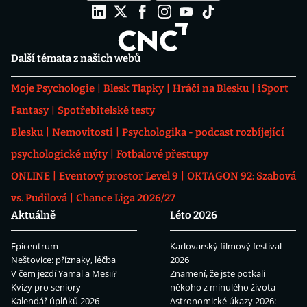
Další témata z našich webů
Moje Psychologie
Blesk Tlapky
Hráči na Blesku
iSport
Fantasy
Spotřebitelské testy
Blesku
Nemovitosti
Psychologika - podcast rozbíjející
psychologické mýty
Fotbalové přestupy
ONLINE
Eventový prostor Level 9
OKTAGON 92: Szabová
vs. Pudilová
Chance Liga 2026/27
Aktuálně
Léto 2026
Epicentrum
Karlovarský filmový festival
Neštovice: příznaky, léčba
2026
V čem jezdí Yamal a Mesii?
Znamení, že jste potkali
Kvízy pro seniory
někoho z minulého života
Kalendář úplňků 2026
Astronomické úkazy 2026: