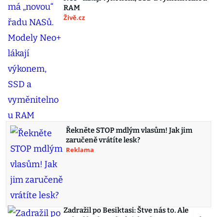
RAM
Živě.cz
Řekněte STOP mdlým vlasům! Jak jim
zaručeně vrátíte lesk?
Reklama
Zadražil po Besiktasi: Štve nás to. Ale