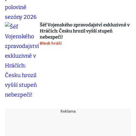
Šéf Vojenského zpravodajství exkluzivně v
Hráčích: Česku hrozil vyšší stupeň
nebezpečí!
Blesk hráči