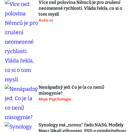
Více než polovina Němců je pro zrušení
neomezené rychlosti. Vláda řekla, co si o
tom myslí
Auto.cz
Nenápadný jed: Co je (a co není)
misogynie?
Moje Psychologie
Synology má „novou“ řadu NASů. Modely
Neo+ lákají výkonem, SSD a vyměnitelnou