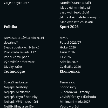
Co je bodycount?
zatmění slunce a další
Jak obléci miminko při
vysokých teplotách?
Jak na dokonalé letní mojito
6 lehkých letních salátů
Politika
Sport 2026
Nová superdávka: kdo na ní
MMA
dosáhne?
Fotbal 2026/27
Sjezd sudetských Němců
Hokej 2026
Proč vláda zavádí EET?
Tenis 2026
Padni komu padni
F1 2026
Výpověď z práce vzor
Atletika 2026
Divoký kačer
Cyklistika 2026
Technologie
Ekonomika
SpaceX na burze
Temu a clo
Nejlepší telefony
Spořicí účty
Nejlepší AI zdarma
Superdávka – změny
Nejlepší chytré hodinky
Chybějící roky k důchodu
Nejlepší VPN – srovnání
Minimální mzda 2027
Netflix filmy a seriály
Vedro v práci