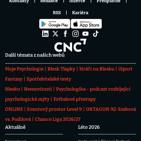
Kontakty
Redakce
Inzerce
Předplatné
RSS
Kariéra
Další témata z našich webů
Moje Psychologie
Blesk Tlapky
Hráči na Blesku
iSport
Fantasy
Spotřebitelské testy
Blesku
Nemovitosti
Psychologika - podcast rozbíjející
psychologické mýty
Fotbalové přestupy
ONLINE
Eventový prostor Level 9
OKTAGON 92: Szabová
vs. Pudilová
Chance Liga 2026/27
Aktuálně
Léto 2026