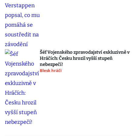
Šéf Vojenského zpravodajství exkluzivně v
Hráčích: Česku hrozil vyšší stupeň
nebezpečí!
Blesk hráči