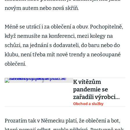
novým autem nebo nová skříň.
Méně se utrácí i za oblečení a obuv. Pochopitelně,
když nemusíte na konferenci, mezi kolegy na
schůzi, na jednání s dodavateli, do baru nebo do
klubu, není třeba mít nové trendy a neošoupané
oblečení.
K vítězům
pandemie se
zařadili výrobci
deskových her a
Obchod a služby
puzzle
Prozatím tak v Německu platí, že oblečení a bot,