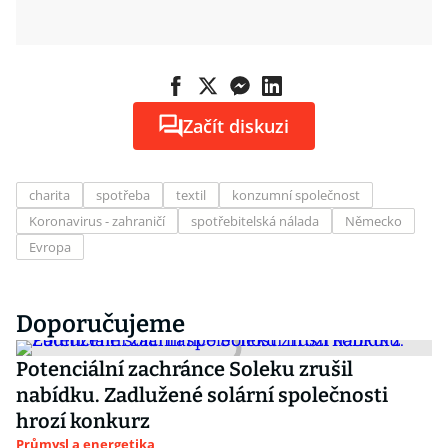
Začít diskuzi
charita
spotřeba
textil
konzumní společnost
Koronavirus - zahraničí
spotřebitelská nálada
Německo
Evropa
Doporučujeme
Potenciální zachránce Soleku zrušil
nabídku. Zadlužené solární společnosti
hrozí konkurz
Průmysl a energetika