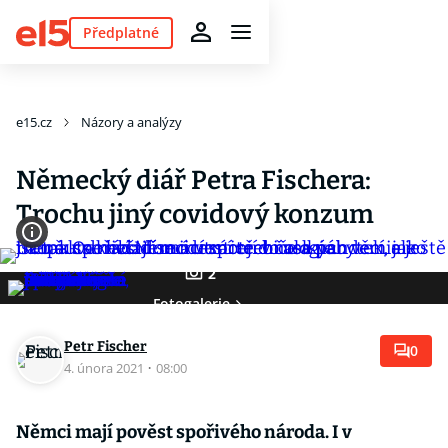
Předplatné
e15.cz
Názory a analýzy
Německý diář Petra Fischera:
Trochu jiný covidový konzum
2
Fotogalerie
Petr Fischer
0
4. února 2021
·
08:00
Němci mají pověst spořivého národa. I v