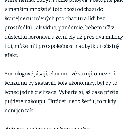
které nemají odbyt, rychle přibývá. Postupně pak
v menším množství toto zboží odchází do
kontejnerů určených pro charitu a lidi bez
prostředků. Jak vidno, pandemie, během níž v
důsledku koronaviru zemřely už přes dva miliony
lidí, může mít pro společnost nadbytku i očistný
efekt.
Sociologové jásají, ekonomové varují: omezení
konzumu by zastavilo kola ekonomiky, byl by to
konec jedné civilizace. Vyberte si, až zase příště
půjdete nakoupit. Utrácet, nebo šetřit, to nikdy
není jen tak.