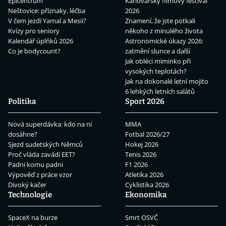
Epicentrum
Karlovarský filmový festival
Neštovice: příznaky, léčba
2026
V čem jezdí Yamal a Mesii?
Znamení, že jste potkali
Kvízy pro seniory
někoho z minulého života
Kalendář úplňků 2026
Astronomické úkazy 2026:
Co je bodycount?
zatmění slunce a další
Jak obléci miminko při
vysokých teplotách?
Jak na dokonalé letní mojito
6 lehkých letních salátů
Politika
Sport 2026
Nová superdávka: kdo na ní
MMA
dosáhne?
Fotbal 2026/27
Sjezd sudetských Němců
Hokej 2026
Proč vláda zavádí EET?
Tenis 2026
Padni komu padni
F1 2026
Výpověď z práce vzor
Atletika 2026
Divoký kačer
Cyklistika 2026
Technologie
Ekonomika
SpaceX na burze
Smrt OSVČ