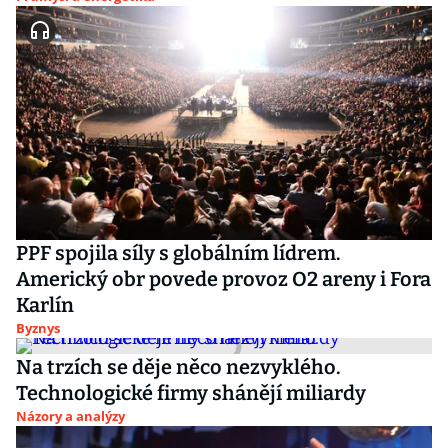
PPF spojila síly s globálním lídrem.
Americký obr povede provoz O2 areny i Fora
Karlín
Byznys
Na trzích se děje něco nezvyklého.
Technologické firmy shánějí miliardy
Názory a analýzy