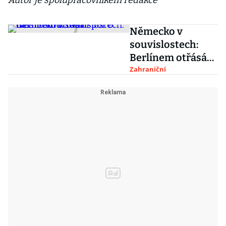
Autor je spolupracovníkem redakce
Německo v
souvislostech:
Berlínem otřásá
spor o další
Zahraniční
zadlužování