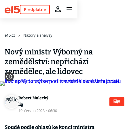
Předplatné
e15.cz
Názory a analýzy
Nový ministr Výborný na
zemědělství: nepřichází
zemědělec, ale lidovec
Robert Malecký
5
lig
19. června 2023
·
06:30
Soudě podle ohlasů ke konci ministra