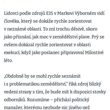
Lidovci podle zdrojů E15 v Markovi Výborném vidí
člověka, který se dokáže rychle zo­rientovat
v neznámé oblasti. To zní trochu děsivě, skoro
jako přiznání, jak moc v zemědělství plave. Prý se
ovšem dokázal rychle zorientovat v oblasti
exekucí, když jako poslanec připravoval Milostivé
léto.
„Obdobně by se mohl rychle seznámit
i s problematikou zemědělství,“ říká zdroj blízký
vedení strany s tím, že bude mít k dispozici stovky
odborníků. Rozumíme – přichází politický
manažer, kterému nezbude nic jiného než