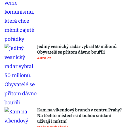
Jediný vesnický radar vybral 50 milionů.
Obyvatelé se přitom dávno bouřili
Auto.cz
Kam na víkendový brunch v centru Prahy?
Na těchto místech si dlouhou snídani
užívají i místní