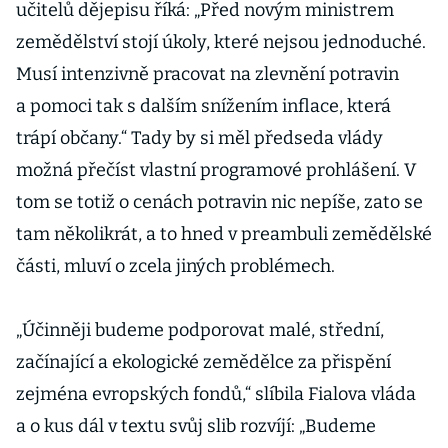
učitelů dějepisu říká: „Před novým ministrem
zemědělství stojí úkoly, které nejsou jednoduché.
Musí intenzivně pracovat na zlevnění potravin
a pomoci tak s dalším snížením inflace, která
trápí občany.“ Tady by si měl předseda vlády
možná přečíst vlastní programové prohlášení. V
tom se totiž o cenách potravin nic nepíše, zato se
tam několikrát, a to hned v preambuli zemědělské
části, mluví o zcela jiných problémech.
„Účinněji budeme podporovat malé, střední,
začínající a ekologické zemědělce za přispění
zejména evropských fondů,“ slíbila Fialova vláda
a o kus dál v textu svůj slib rozvíjí: „Budeme