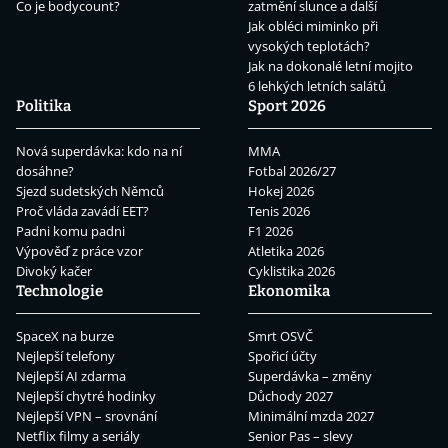
Co je bodycount?
zatmění slunce a další
Jak obléci miminko při
vysokých teplotách?
Jak na dokonalé letní mojito
6 lehkých letních salátů
Politika
Sport 2026
Nová superdávka: kdo na ní
MMA
dosáhne?
Fotbal 2026/27
Sjezd sudetských Němců
Hokej 2026
Proč vláda zavádí EET?
Tenis 2026
Padni komu padni
F1 2026
Výpověď z práce vzor
Atletika 2026
Divoký kačer
Cyklistika 2026
Technologie
Ekonomika
SpaceX na burze
Smrt OSVČ
Nejlepší telefony
Spořicí účty
Nejlepší AI zdarma
Superdávka – změny
Nejlepší chytré hodinky
Důchody 2027
Nejlepší VPN – srovnání
Minimální mzda 2027
Netflix filmy a seriály
Senior Pas – slevy