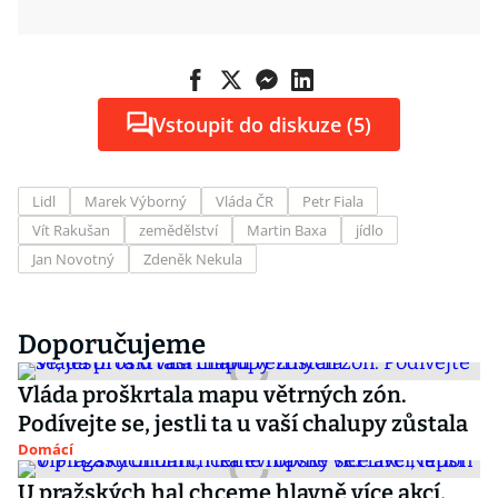
Vstoupit do diskuze (5)
Lidl
Marek Výborný
Vláda ČR
Petr Fiala
Vít Rakušan
zemědělství
Martin Baxa
jídlo
Jan Novotný
Zdeněk Nekula
Doporučujeme
Vláda proškrtala mapu větrných zón.
Podívejte se, jestli ta u vaší chalupy zůstala
Domácí
U pražských hal chceme hlavně více akcí,