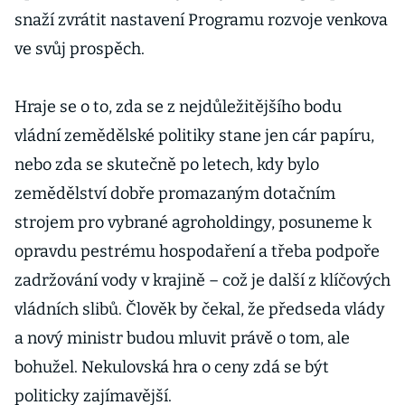
snaží zvrátit nastavení Programu rozvoje venkova
ve svůj prospěch.
Hraje se o to, zda se z nejdůležitějšího bodu
vládní zemědělské politiky stane jen cár papíru,
nebo zda se skutečně po letech, kdy bylo
zemědělství dobře promazaným dotačním
strojem pro vybrané agroholdingy, posuneme k
opravdu pestrému hospodaření a třeba podpoře
zadržování vody v krajině – což je další z klíčových
vládních slibů. Člověk by čekal, že předseda vlády
a nový ministr budou mluvit právě o tom, ale
bohužel. Nekulovská hra o ceny zdá se být
politicky zajímavější.