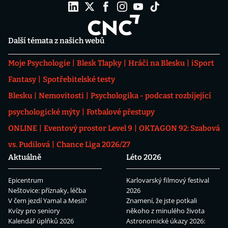
Další témata z našich webů
Moje Psychologie
Blesk Tlapky
Hráči na Blesku
iSport
Fantasy
Spotřebitelské testy
Blesku
Nemovitosti
Psychologika - podcast rozbíjející
psychologické mýty
Fotbalové přestupy
ONLINE
Eventový prostor Level 9
OKTAGON 92: Szabová
vs. Pudilová
Chance Liga 2026/27
Aktuálně
Léto 2026
Epicentrum
Karlovarský filmový festival
Neštovice: příznaky, léčba
2026
V čem jezdí Yamal a Mesii?
Znamení, že jste potkali
Kvízy pro seniory
někoho z minulého života
Kalendář úplňků 2026
Astronomické úkazy 2026: