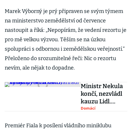
Marek Výborný je prý připraven se svým týmem
na ministerstvo zemědělství od července
nastoupit a říká: „Nepopírám, že vedení rezortu je
pro mě velkou výzvou. Těším se na úzkou
spolupráci s odbornou i zemědělskou veřejností.“
Přeloženo do srozumitelné řeči: Nic o rezortu
nevím, ale nějak to dopadne.
Ministr Nekula
končí, nezvládl
kauzu Lidl.
Nahradí ho
Domácí
bývalý šéf
lidovců Výborný
Premiér Fiala k posílení vládního miniklubu