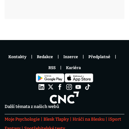
Kontakty
Redakce
Inzerce
Předplatné
RSS
Kariéra
Další témata z našich webů
Moje Psychologie
Blesk Tlapky
Hráči na Blesku
iSport
Fantasy
Spotřebitelské testy