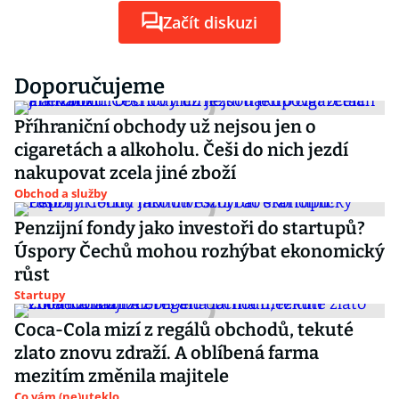
Začít diskuzi
Doporučujeme
Příhraniční obchody už nejsou jen o
cigaretách a alkoholu. Češi do nich jezdí
nakupovat zcela jiné zboží
Obchod a služby
Penzijní fondy jako investoři do startupů?
Úspory Čechů mohou rozhýbat ekonomický
růst
Startupy
Coca-Cola mizí z regálů obchodů, tekuté
zlato znovu zdraží. A oblíbená farma
mezitím změnila majitele
Co vám (ne)uteklo