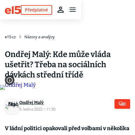
Předplatné
e15.cz
Názory a analýzy
Ondřej Malý: Kde může vláda
ušetřit? Třeba na sociálních
dávkách střední třídě
Ondřej Malý
0
5. ledna 2022
·
11:30
V ládní politici opakovali před volbami v několika