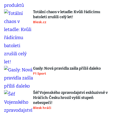
Totální chaos v letadle: Kvůli řádícímu
batoleti zrušili celý let!
Blesk.cz
Gasly: Nová pravidla zašla příliš daleko
F1 Sport
Šéf Vojenského zpravodajství exkluzivně v
Hráčích: Česku hrozil vyšší stupeň
nebezpečí!
Blesk hráči