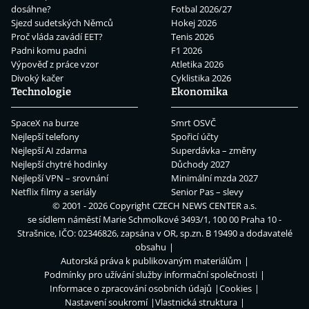
dosáhne?
Fotbal 2026/27
Sjezd sudetských Němců
Hokej 2026
Proč vláda zavádí EET?
Tenis 2026
Padni komu padni
F1 2026
Výpověď z práce vzor
Atletika 2026
Divoký kačer
Cyklistika 2026
Technologie
Ekonomika
SpaceX na burze
Smrt OSVČ
Nejlepší telefony
Spořicí účty
Nejlepší AI zdarma
Superdávka – změny
Nejlepší chytré hodinky
Důchody 2027
Nejlepší VPN – srovnání
Minimální mzda 2027
Netflix filmy a seriály
Senior Pas – slevy
© 2001 - 2026 Copyright
CZECH NEWS CENTER a.s.
se sídlem náměstí Marie Schmolkové 3493/1, 100 00 Praha 10 -
Strašnice, IČO: 02346826, zapsána v OR, sp.zn. B 19490 a dodavatelé
obsahu
Autorská práva k publikovaným materiálům
Podmínky pro užívání služby informační společnosti
Informace o zpracování osobních údajů
Cookies
Nastavení soukromí
Vlastnická struktura