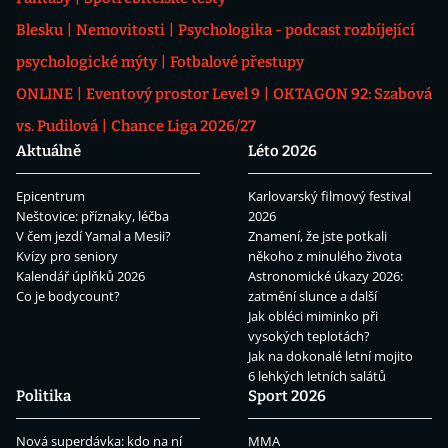
Blesku
Nemovitosti
Psychologika - podcast rozbíjející
psychologické mýty
Fotbalové přestupy
ONLINE
Eventový prostor Level 9
OKTAGON 92: Szabová
vs. Pudilová
Chance Liga 2026/27
Aktuálně
Léto 2026
Epicentrum
Karlovarský filmový festival
Neštovice: příznaky, léčba
2026
V čem jezdí Yamal a Mesii?
Znamení, že jste potkali
Kvízy pro seniory
někoho z minulého života
Kalendář úplňků 2026
Astronomické úkazy 2026:
Co je bodycount?
zatmění slunce a další
Jak obléci miminko při
vysokých teplotách?
Jak na dokonalé letní mojito
6 lehkých letních salátů
Politika
Sport 2026
Nová superdávka: kdo na ní
MMA