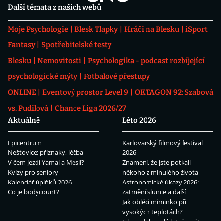
Další témata z našich webů
Moje Psychologie
Blesk Tlapky
Hráči na Blesku
iSport
Fantasy
Spotřebitelské testy
Blesku
Nemovitosti
Psychologika - podcast rozbíjející
psychologické mýty
Fotbalové přestupy
ONLINE
Eventový prostor Level 9
OKTAGON 92: Szabová
vs. Pudilová
Chance Liga 2026/27
Aktuálně
Léto 2026
Epicentrum
Karlovarský filmový festival
Neštovice: příznaky, léčba
2026
V čem jezdí Yamal a Mesii?
Znamení, že jste potkali
Kvízy pro seniory
někoho z minulého života
Kalendář úplňků 2026
Astronomické úkazy 2026:
Co je bodycount?
zatmění slunce a další
Jak obléci miminko při
vysokých teplotách?