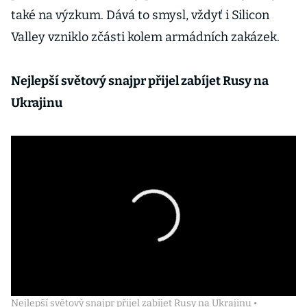
také na výzkum. Dává to smysl, vždyť i Silicon
Valley vzniklo zčásti kolem armádních zakázek.
Nejlepší světový snajpr přijel zabíjet Rusy na
Ukrajinu
Nejlepší světový snajpr přijel zabíjet Rusy na Ukrajinu •