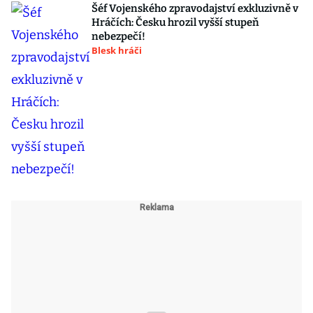
Šéf Vojenského zpravodajství exkluzivně v
Hráčích: Česku hrozil vyšší stupeň
nebezpečí!
Blesk hráči