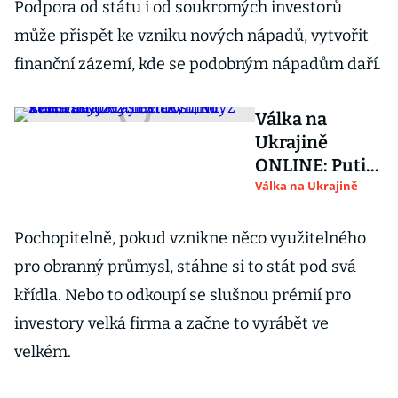
Podpora od státu i od soukromých investorů
může přispět ke vzniku nových nápadů, vytvořit
finanční zázemí, kde se podobným nápadům daří.
Válka na
Ukrajině
ONLINE: Putin
cítí
Válka na Ukrajině
beztrestnost,
když svět váhá
Pochopitelně, pokud vznikne něco využitelného
zvýšit tlak,
pro obranný průmysl, stáhne si to stát pod svá
míní Zelenskyj
křídla. Nebo to odkoupí se slušnou prémií pro
investory velká firma a začne to vyrábět ve
velkém.