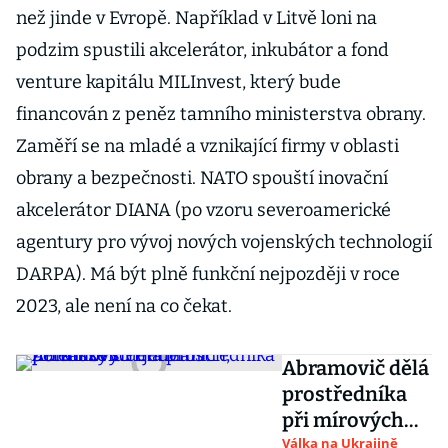
než jinde v Evropě. Například v Litvě loni na
podzim spustili akcelerátor, inkubátor a fond
venture kapitálu MILInvest, který bude
financován z peněz tamního ministerstva obrany.
Zaměří se na mladé a vznikající firmy v oblasti
obrany a bezpečnosti. NATO spouští inovační
akcelerátor DIANA (po vzoru severoamerické
agentury pro vývoj nových vojenských technologií
DARPA). Má být plně funkční nejpozději v roce
2023, ale není na co čekat.
Abramovič dělá
prostředníka
při mírových
jednáních,
Válka na Ukrajině