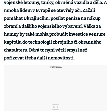
vojenské letouny, tanky, obrněná vozidla a děla. A
mnoha lidem v Evropě se otevřely oči. Začali
pomáhat Ukrajincům, posílat peníze na nákup
zbraní a dalšího vojenského vybavení. Válka za
humny by také mohla probudit investice venture
kapitálu do technologií zbrojního či obranného
charakteru. Dává to nyní větší smysl než
pořizovat třeba další nemovitosti.