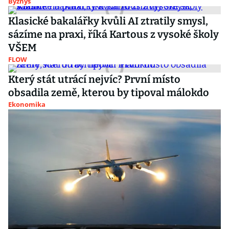
Byznys
Klasické bakalářky kvůli AI ztratily smysl,
sázíme na praxi, říká Kartous z vysoké školy
VŠEM
FLOW
Který stát utrácí nejvíc? První místo
obsadila země, kterou by tipoval málokdo
Ekonomika