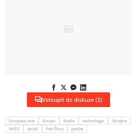
Vstoupit do diskuze (2)
Evropská unie
Evropa
Rusko
technologie
Ukrajina
NATO
zbraň
Petr Šíma
peníze