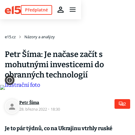
Předplatné
e15.cz
Názory a analýzy
Petr Šíma: Je načase začít s
mohutnými investicemi do
obranných technologií
Petr Šíma
2
28. března 2022
·
18:30
Je to pár týdnů, co na Ukrajinu vtrhly ruské