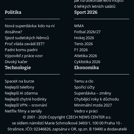
Jak na dokonalé letní mojito
6 lehkých letních salátů
Politika
Sport 2026
Nová superdávka: kdo na ní
MMA
dosáhne?
Fotbal 2026/27
Sjezd sudetských Němců
Hokej 2026
Proč vláda zavádí EET?
Tenis 2026
Padni komu padni
F1 2026
Výpověď z práce vzor
Atletika 2026
Divoký kačer
Cyklistika 2026
Technologie
Ekonomika
SpaceX na burze
Temu a clo
Nejlepší telefony
Spořicí účty
Nejlepší AI zdarma
Superdávka – změny
Nejlepší chytré hodinky
Chybějící roky k důchodu
Nejlepší VPN – srovnání
Minimální mzda 2027
Netflix filmy a seriály
Vedro v práci
© 2001 - 2026 Copyright
CZECH NEWS CENTER a.s.
se sídlem náměstí Marie Schmolkové 3493/1, 100 00 Praha 10 -
Strašnice, IČO: 02346826, zapsána v OR, sp.zn. B 19490 a dodavatelé