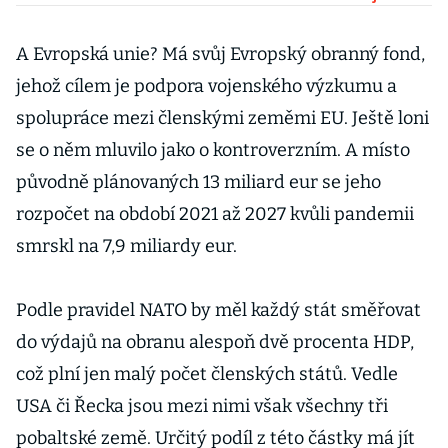
potkal se s
Putinem i
A Evropská unie? Má svůj Evropský obranný fond,
Zelenským
jehož cílem je podpora vojenského výzkumu a
spolupráce mezi členskými zeměmi EU. Ještě loni
se o něm mluvilo jako o kontroverzním. A místo
původně plánovaných 13 miliard eur se jeho
rozpočet na období 2021 až 2027 kvůli pandemii
smrskl na 7,9 miliardy eur.
Podle pravidel NATO by měl každý stát směřovat
do výdajů na obranu alespoň dvě procenta HDP,
což plní jen malý počet členských států. Vedle
USA či Řecka jsou mezi nimi však všechny tři
pobaltské země. Určitý podíl z této částky má jít