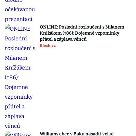
ONLINE: Poslední rozloučení s Milanem
Knížákem (†86): Dojemné vzpomínky
přátel a záplava věnců
Blesk.cz
Williams chce v Baku nasadit velké