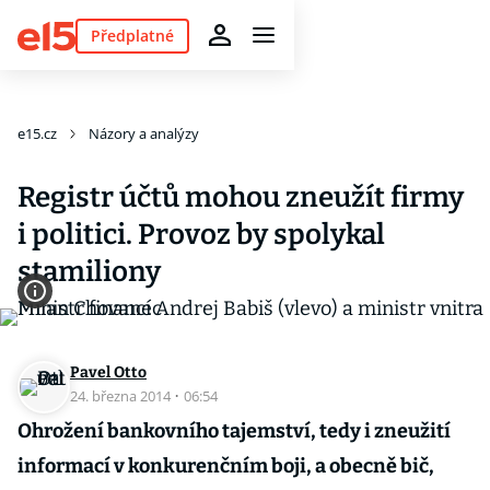
Předplatné
e15.cz
Názory a analýzy
Registr účtů mohou zneužít firmy
i politici. Provoz by spolykal
stamiliony
Pavel Otto
24. března 2014
·
06:54
Ohrožení bankovního tajemství, tedy i zneužití
informací v konkurenčním boji, a obecně bič,