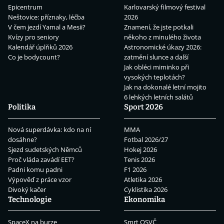
Epicentrum
Karlovarský filmový festival
Neštovice: příznaky, léčba
2026
V čem jezdí Yamal a Mesii?
Znamení, že jste potkali
Kvízy pro seniory
někoho z minulého života
Kalendář úplňků 2026
Astronomické úkazy 2026:
Co je bodycount?
zatmění slunce a další
Jak obléci miminko při
vysokých teplotách?
Jak na dokonalé letní mojito
6 lehkých letních salátů
Politika
Sport 2026
Nová superdávka: kdo na ní
MMA
dosáhne?
Fotbal 2026/27
Sjezd sudetských Němců
Hokej 2026
Proč vláda zavádí EET?
Tenis 2026
Padni komu padni
F1 2026
Výpověď z práce vzor
Atletika 2026
Divoký kačer
Cyklistika 2026
Technologie
Ekonomika
SpaceX na burze
Smrt OSVČ