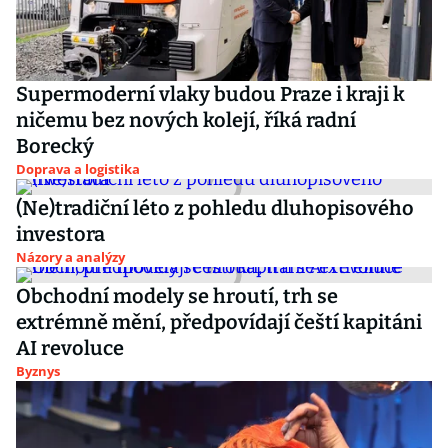
Supermoderní vlaky budou Praze i kraji k
ničemu bez nových kolejí, říká radní
Borecký
Doprava a logistika
(Ne)tradiční léto z pohledu dluhopisového
investora
Názory a analýzy
Obchodní modely se hroutí, trh se
extrémně mění, předpovídají čeští kapitáni
AI revoluce
Byznys