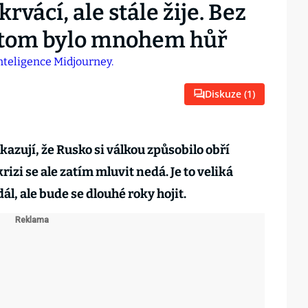
vácí, ale stále žije. Bez
a tom bylo mnohem hůř
Diskuze (
1
)
ukazují, že Rusko si válkou způsobilo obří
izi se ale zatím mluvit nedá. Je to veliká
ál, ale bude se dlouhé roky hojit.