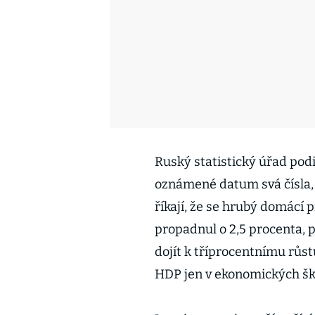
Ruský statistický úřad po
oznámené datum svá čísla, 
říkají, že se hrubý domácí
propadnul o 2,5 procenta, 
dojít k tříprocentnímu růst
HDP jen v ekonomických š