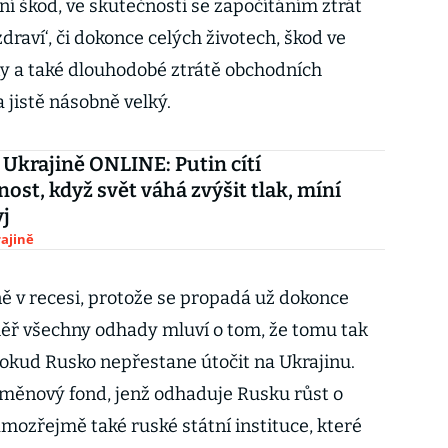
ání škod, ve skutečnosti se započítáním ztrát
raví‘, či dokonce celých životech, škod ve
 a také dlouhodobé ztrátě obchodních
 jistě násobně velký.
 Ukrajině ONLINE: Putin cítí
nost, když svět váhá zvýšit tlak, míní
j
ajině
ně v recesi, protože se propadá už dokonce
éměř všechny odhady mluví o tom, že tomu tak
 pokud Rusko nepřestane útočit na Ukrajinu.
 měnový fond, jenž odhaduje Rusku růst o
mozřejmě také ruské státní instituce, které