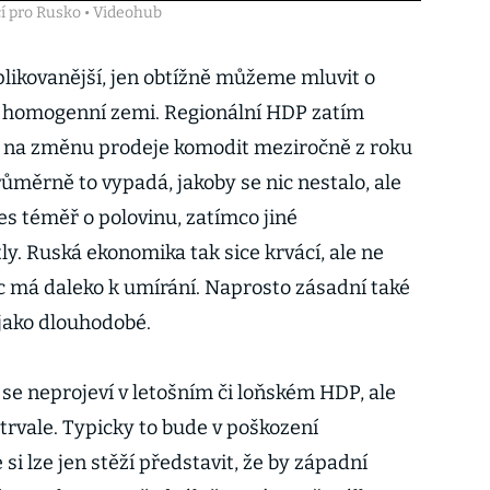
í pro Rusko • Videohub
plikovanější, jen obtížně můžeme mluvit o
é homogenní zemi. Regionální HDP zatím
d na změnu prodeje komodit meziročně z roku
ůměrně to vypadá, jakoby se nic nestalo, ale
es téměř o polovinu, zatímco jiné
. Ruská ekonomika tak sice krvácí, ale ne
íc má daleko k umírání. Naprosto zásadní také
 jako dlouhodobé.
e neprojeví v letošním či loňském HDP, ale
rvale. Typicky to bude v poškození
si lze jen stěží představit, že by západní