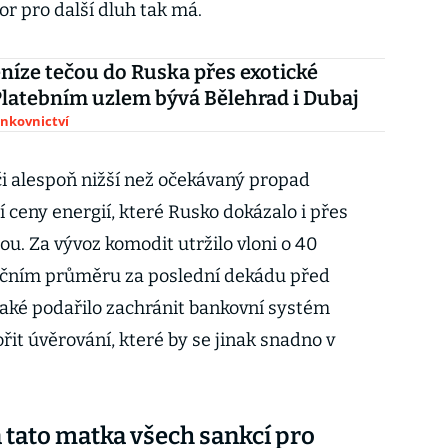
r pro další dluh tak má.
níze tečou do Ruska přes exotické
Platebním uzlem bývá Bělehrad i Dubaj
ankovnictví
i alespoň nižší než očekávaný propad
 ceny energií, které Rusko dokázalo i přes
u. Za vývoz komodit utržilo vloni o 40
ročním průměru za poslední dekádu před
 také podařilo zachránit bankovní systém
it úvěrování, které by se jinak snadno v
tato matka všech sankcí pro