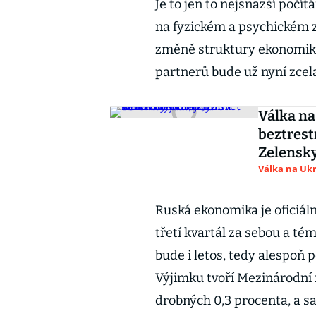
Je to jen to nejsnazší počít
na fyzickém a psychickém zd
změně struktury ekonomiky
partnerů bude už nyní zcela
Válka na
beztrest
Zelensky
Válka na Ukr
Ruská ekonomika je oficiál
třetí kvartál za sebou a t
bude i letos, tedy alespoň
Výjimku tvoří Mezinárodní
drobných 0,3 procenta, a sa