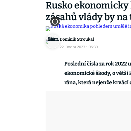
Rusko ekonomicky kr
zásahů vlády by n
Dominik Stroukal
22. února 2023
·
06:30
Poslední čísla za rok 2022 
ekonomické škody, o větší kr
rána, která nejenže krvácí d