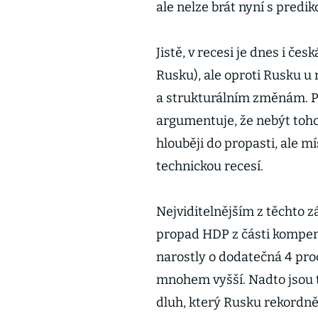
ale nelze brát nyní s predi
Jistě, v recesi je dnes i če
Rusku), ale oproti Rusku 
a strukturálním změnám. Pá
argumentuje, že nebýt toh
hlouběji do propasti, ale m
technickou recesí.
Nejviditelnějším z těchto z
propad HDP z části kompenz
narostly o dodatečná 4 pro
mnohem vyšší. Nadto jsou t
dluh, který Rusku rekordně 