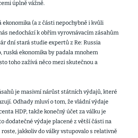
kcemi úplně vážně.
ská ekonomika (a z části nepochybně i kvůli
u nás nedochází k obřím vyrovnávacím zásahům
r dní stará studie expertů z Re: Russia
o, ruská ekonomika by padala mnohem
ísto toho zažívá něco mezi skutečnou a
ásahů je masivní nárůst státních výdajů, které
ují. Odhady mluví o tom, že vládní výdaje
centa HDP, takže konečný účet za válku je
o dodatečné výdaje placené z větší části na
roste, jakkoliv do války vstupovalo s relativně