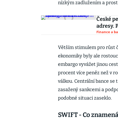
nízkým zadlužením a prosto
České pe
adresy. 
Finance a b
Větším stimulem pro růst č
ekonomiky byly ale rostoucí
embargo vyvážet jinou cesto
procent více peněz než v 
válkou. Centrální bance se
zasažený sankcemi a podpoř
podobné situaci zaseklo.
SWIFT - Co znamená 