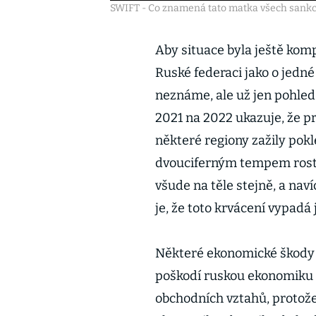
SWIFT - Co znamená tato matka všech sankc
Aby situace byla ještě kom
Ruské federaci jako o jedn
neznáme, ale už jen pohle
2021 na 2022 ukazuje, že pr
některé regiony zažily pokl
dvouciferným tempem rostly
všude na těle stejně, a nav
je, že toto krvácení vypadá
Některé ekonomické škody s
poškodí ruskou ekonomiku t
obchodních vztahů, protože 