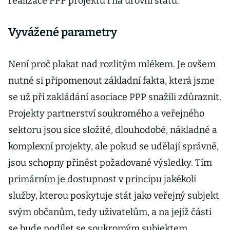
realizace PPP projektů i na úrovni státu.
Vyvážené parametry
Není proč plakat nad rozlitým mlékem. Je ovšem
nutné si připomenout základní fakta, která jsme
se už při zakládání asociace PPP snažili zdůraznit.
Projekty partnerství soukromého a veřejného
sektoru jsou sice složité, dlouhodobé, nákladné a
komplexní projekty, ale pokud se udělají správně,
jsou schopny přinést požadované výsledky. Tím
primárním je dostupnost v principu jakékoli
služby, kterou poskytuje stát jako veřejný subjekt
svým občanům, tedy uživatelům, a na jejíž části
se bude podílet se soukromým subjektem.