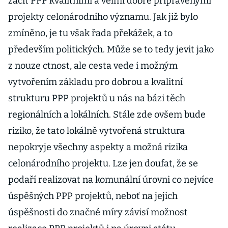
začít PPP kvalitními a velmi dobře připravenými
projekty celonárodního významu. Jak již bylo
zmíněno, je tu však řada překážek, a to
především politických. Může se to tedy jevit jako
z nouze ctnost, ale cesta vede i možným
vytvořením základu pro dobrou a kvalitní
strukturu PPP projektů u nás na bázi těch
regionálních a lokálních. Stále zde ovšem bude
riziko, že tato lokálně vytvořená struktura
nepokryje všechny aspekty a možná rizika
celonárodního projektu. Lze jen doufat, že se
podaří realizovat na komunální úrovni co nejvíce
úspěšných PPP projektů, neboť na jejich
úspěšnosti do značné míry závisí možnost