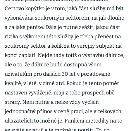
Čertovo kopýtko je v tom, jaká část služby má být
vykonávána soukromým sektorem, na jak dlouho
a za jaké peníze. Dále je nutné zvážit, jakou část
rizika s výkonem této služby je třeba přenést na
soukromý sektor a kolik za to veřejný subjekt na
konci zaplatí. Nejde tady totiž o výstavbu dálnice,
ale o to, že dálnice bude dostupná všem
uživatelům pro dalších 30 let v požadované
kvalitě, v létě, v zimě atd. Pokud je tento poměr
nastaven vyváženě, mají z toho prospěch obě
strany. Není nutné a nelze vždy vyčíslit
jednoznačný přínos v ceně prací, ale v celkových
ukazatelích to možné je. Funkční metodiky na to
ve světě existují a je možné je použít. To, co