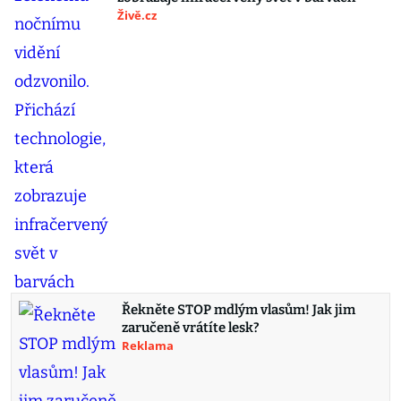
Živě.cz
Řekněte STOP mdlým vlasům! Jak jim
zaručeně vrátíte lesk?
Reklama