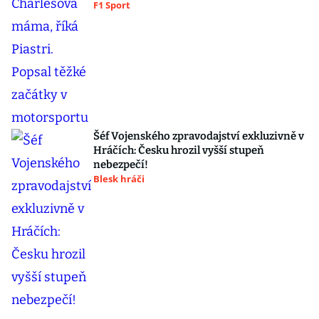
F1 Sport
Šéf Vojenského zpravodajství exkluzivně v
Hráčích: Česku hrozil vyšší stupeň
nebezpečí!
Blesk hráči