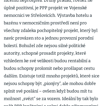
ničemu neprospívá. Druhý příklad, rovněž ne
úplně pozitivní, je PPP projekt ve Vojenské
nemocnici ve Střešovicích. Výstavba hotelu a
bazénu v nemocničním prostředí není pro
všechny zdaleka pochopitelný projekt, který byl
navíc provázen sto a jednou provozní porodní
bolestí. Bohužel zde nejsou silné politické
autority, schopné prosadit projekty, které
vzhledem ke své velikosti budou rentabilní a
budou schopny prolomit nebo prošlapat cestu
dalším. Existuje totiž mnoho projektů, které sice
nejsou schopny být „pionýry“, ale mohou dobře
splnit své poslání – ovšem když budou mít tu
možnost „svézt“ se za vozem. Ideální by tak bylo