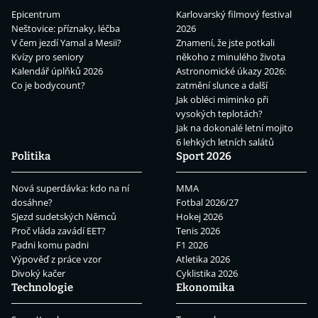
Epicentrum
Karlovarský filmový festival
Neštovice: příznaky, léčba
2026
V čem jezdí Yamal a Mesii?
Znamení, že jste potkali
Kvízy pro seniory
někoho z minulého života
Kalendář úplňků 2026
Astronomické úkazy 2026:
Co je bodycount?
zatmění slunce a další
Jak obléci miminko při
vysokých teplotách?
Jak na dokonalé letní mojito
6 lehkých letních salátů
Politika
Sport 2026
Nová superdávka: kdo na ní
MMA
dosáhne?
Fotbal 2026/27
Sjezd sudetských Němců
Hokej 2026
Proč vláda zavádí EET?
Tenis 2026
Padni komu padni
F1 2026
Výpověď z práce vzor
Atletika 2026
Divoký kačer
Cyklistika 2026
Technologie
Ekonomika