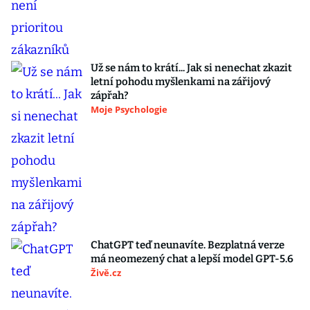
Už se nám to krátí... Jak si nenechat zkazit
letní pohodu myšlenkami na zářijový
zápřah?
Moje Psychologie
ChatGPT teď neunavíte. Bezplatná verze
má neomezený chat a lepší model GPT-5.6
Živě.cz