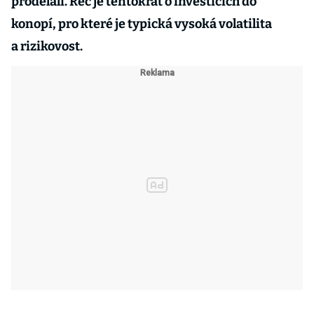
prodělali. Řeč je tentokrát o investicích do
konopí, pro které je typická vysoká volatilita
a rizikovost.