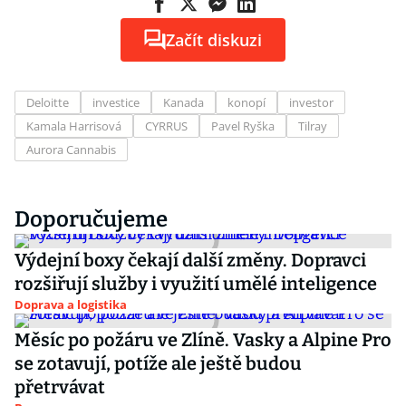
Začít diskuzi
Deloitte
investice
Kanada
konopí
investor
Kamala Harrisová
CYRRUS
Pavel Ryška
Tilray
Aurora Cannabis
Doporučujeme
Výdejní boxy čekají další změny. Dopravci
rozšiřují služby i využití umělé inteligence
Doprava a logistika
Měsíc po požáru ve Zlíně. Vasky a Alpine Pro
se zotavují, potíže ale ještě budou
přetrvávat