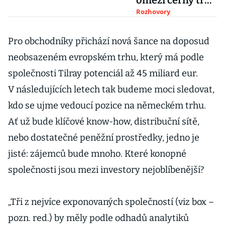
omezí černý trh
a ušetří státu
Rozhovory
peníze, říká
aktivista
Pro obchodníky přichází nová šance na doposud
neobsazeném evropském trhu, který má podle
společnosti Tilray potenciál až 45 miliard eur.
V následujících letech tak budeme moci sledovat,
kdo se ujme vedoucí pozice na německém trhu.
Ať už bude klíčové know-how, distribuční sítě,
nebo dostatečné peněžní prostředky, jedno je
jisté: zájemců bude mnoho. Které konopné
společnosti jsou mezi investory nejoblíbenější?
„Tři z nejvíce exponovaných společností (viz box –
pozn. red.) by měly podle odhadů analytiků