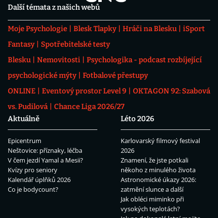
Další témata z našich webů
Moje Psychologie
Blesk Tlapky
Hráči na Blesku
iSport
Fantasy
Spotřebitelské testy
Blesku
Nemovitosti
Psychologika - podcast rozbíjející
psychologické mýty
Fotbalové přestupy
ONLINE
Eventový prostor Level 9
OKTAGON 92: Szabová
vs. Pudilová
Chance Liga 2026/27
Aktuálně
Léto 2026
Epicentrum
Karlovarský filmový festival
Neštovice: příznaky, léčba
2026
V čem jezdí Yamal a Mesii?
Znamení, že jste potkali
Kvízy pro seniory
někoho z minulého života
Kalendář úplňků 2026
Astronomické úkazy 2026:
Co je bodycount?
zatmění slunce a další
Jak obléci miminko při
vysokých teplotách?