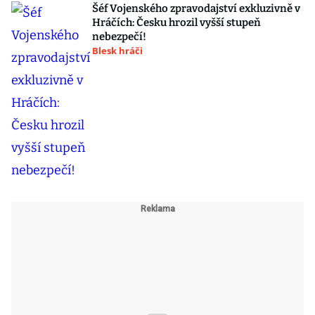
Šéf Vojenského zpravodajství exkluzivně v
Hráčích: Česku hrozil vyšší stupeň
nebezpečí!
Blesk hráči