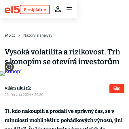
Předplatné
e15.cz
Názory a analýzy
Vysoká volatilita a rizikovost. Trh
s konopím se otevírá investorům
Vilém Hluštík
0
25. června 2024
·
20:20
Ti, kdo nakoupili a prodali ve správný čas, se v
minulosti mohli těšit z pohádkových výnosů, jiní