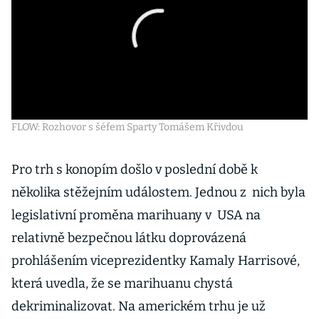
FLOW: Rozhovor s šéfem Sparty Tomášem Křivdou
Pro trh s konopím došlo v poslední době k
několika stěžejním událostem. Jednou z nich byla
legislativní proměna marihuany v USA na
relativně bezpečnou látku doprovázená
prohlášením viceprezidentky Kamaly Harrisové,
která uvedla, že se marihuanu chystá
dekriminalizovat. Na americkém trhu je už