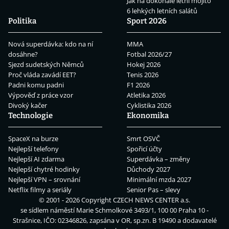
Jak na dokonalé letní mojito
6 lehkých letních salátů
Politika
Sport 2026
Nová superdávka: kdo na ní
MMA
dosáhne?
Fotbal 2026/27
Sjezd sudetských Němců
Hokej 2026
Proč vláda zavádí EET?
Tenis 2026
Padni komu padni
F1 2026
Výpověď z práce vzor
Atletika 2026
Divoký kačer
Cyklistika 2026
Technologie
Ekonomika
SpaceX na burze
Smrt OSVČ
Nejlepší telefony
Spořicí účty
Nejlepší AI zdarma
Superdávka – změny
Nejlepší chytré hodinky
Důchody 2027
Nejlepší VPN – srovnání
Minimální mzda 2027
Netflix filmy a seriály
Senior Pas – slevy
© 2001 - 2026 Copyright
CZECH NEWS CENTER a.s.
se sídlem náměstí Marie Schmolkové 3493/1, 100 00 Praha 10 -
Strašnice, IČO: 02346826, zapsána v OR, sp.zn. B 19490 a dodavatelé