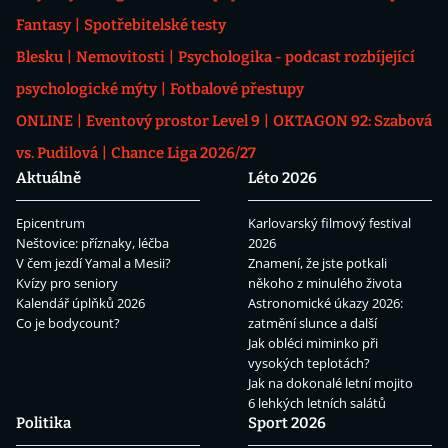
Fantasy
Spotřebitelské testy
Blesku
Nemovitosti
Psychologika - podcast rozbíjející
psychologické mýty
Fotbalové přestupy
ONLINE
Eventový prostor Level 9
OKTAGON 92: Szabová
vs. Pudilová
Chance Liga 2026/27
Aktuálně
Léto 2026
Epicentrum
Karlovarský filmový festival
Neštovice: příznaky, léčba
2026
V čem jezdí Yamal a Mesii?
Znamení, že jste potkali
Kvízy pro seniory
někoho z minulého života
Kalendář úplňků 2026
Astronomické úkazy 2026:
Co je bodycount?
zatmění slunce a další
Jak obléci miminko při
vysokých teplotách?
Jak na dokonalé letní mojito
6 lehkých letních salátů
Politika
Sport 2026