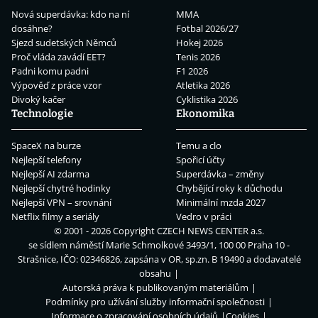
Nová superdávka: kdo na ní
MMA
dosáhne?
Fotbal 2026/27
Sjezd sudetských Němců
Hokej 2026
Proč vláda zavádí EET?
Tenis 2026
Padni komu padni
F1 2026
Výpověď z práce vzor
Atletika 2026
Divoký kačer
Cyklistika 2026
Technologie
Ekonomika
SpaceX na burze
Temu a clo
Nejlepší telefony
Spořicí účty
Nejlepší AI zdarma
Superdávka – změny
Nejlepší chytré hodinky
Chybějící roky k důchodu
Nejlepší VPN – srovnání
Minimální mzda 2027
Netflix filmy a seriály
Vedro v práci
© 2001 - 2026 Copyright
CZECH NEWS CENTER a.s.
se sídlem náměstí Marie Schmolkové 3493/1, 100 00 Praha 10 -
Strašnice, IČO: 02346826, zapsána v OR, sp.zn. B 19490 a dodavatelé
obsahu
Autorská práva k publikovaným materiálům
Podmínky pro užívání služby informační společnosti
Informace o zpracování osobních údajů
Cookies