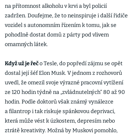
na přítomnost alkoholu v krvi a byl policií
zadržen. Doufejme, že to neinspiruje i další řidiče
vozidel s autonomním řízením k tomu, jak se
pohodlně dostat domů z párty pod vlivem
omamných látek.
Když už je řeč
o Tesle, do popředí zájmu se opět
dostal její šéf Elon Musk. V jednom z rozhovorů
uvedl, že omezil svoje výrazné pracovní vytížení
ze 120 hodin týdně na „zvládnutelných“ 80 až 90
hodin. Podle doktorů však známý vynálezce
a filantrop i tak riskuje spánkovou deprivaci,
která může vést k úzkostem, depresím nebo
ztrátě kreativity. Možná by Muskovi pomohlo,