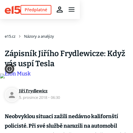
Předplatné
e15.cz
Názory a analýzy
Zápisník Jiřího Frydlewicze: Když
vás uspí Tesla
Jiří Frydlewicz
5. prosince 2018
·
06:30
Neobvyklou situaci zažili nedávno kalifornští
policisté. Při své službě narazili na automobil