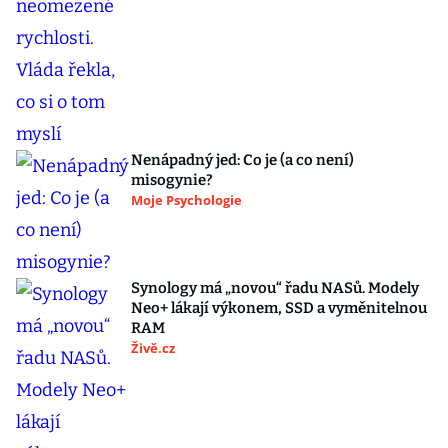
Nenápadný jed: Co je (a co není)
misogynie?
Moje Psychologie
Synology má „novou“ řadu NASů. Modely
Neo+ lákají výkonem, SSD a vyměnitelnou
RAM
Živě.cz