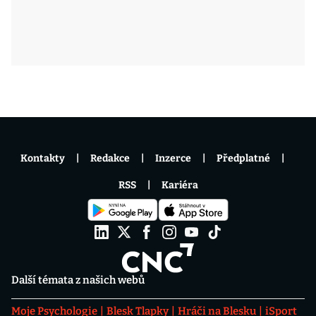
Kontakty
Redakce
Inzerce
Předplatné
RSS
Kariéra
Další témata z našich webů
Moje Psychologie
Blesk Tlapky
Hráči na Blesku
iSport