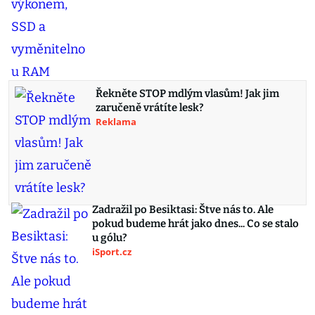
Řekněte STOP mdlým vlasům! Jak jim
zaručeně vrátíte lesk?
Reklama
Zadražil po Besiktasi: Štve nás to. Ale
pokud budeme hrát jako dnes... Co se stalo
u gólu?
iSport.cz