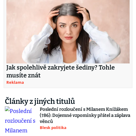
Jak spolehlivě zakryjete šediny? Tohle
musíte znát
Reklama
Články z jiných titulů
Poslední rozloučení s Milanem Knížákem
(†86): Dojemné vzpomínky přátel a záplava
věnců
Blesk politika