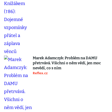
Marek Adamczyk: Problém na DAMU
přetrvává. Všichni o něm vědí, jen moc
nevědí, co s ním
Reflex.cz