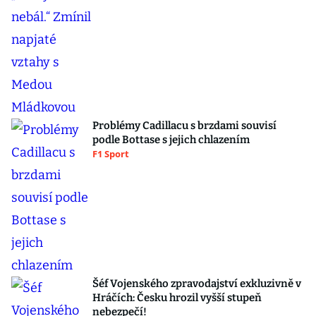
Problémy Cadillacu s brzdami souvisí
podle Bottase s jejich chlazením
F1 Sport
Šéf Vojenského zpravodajství exkluzivně v
Hráčích: Česku hrozil vyšší stupeň
nebezpečí!