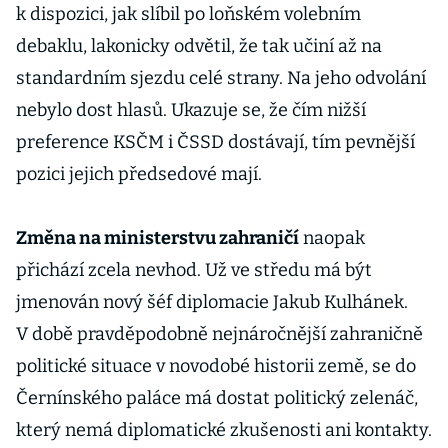
k dispozici, jak slíbil po loňském volebním
debaklu, lakonicky odvětil, že tak učiní až na
standardním sjezdu celé strany. Na jeho odvolání
nebylo dost hlasů. Ukazuje se, že čím nižší
preference KSČM i ČSSD dostávají, tím pevnější
pozici jejich předsedové mají.
Změna na ministerstvu zahraničí
naopak
přichází zcela nevhod. Už ve středu má být
jmenován nový šéf diplomacie Jakub Kulhánek.
V době pravděpodobně nejnáročnější zahraničně
politické situace v novodobé historii země, se do
Černínského paláce má dostat politický zelenáč,
který nemá diplomatické zkušenosti ani kontakty.