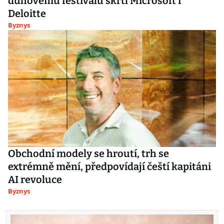
duhovému festivalu škrtl Microsoft i
Deloitte
Byznys
Obchodní modely se hroutí, trh se
extrémně mění, předpovídají čeští kapitáni
AI revoluce
Byznys