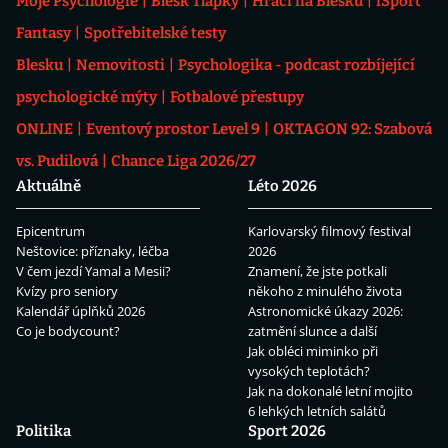
Moje Psychologie
Blesk Tlapky
Hráči na Blesku
iSport
Fantasy
Spotřebitelské testy
Blesku
Nemovitosti
Psychologika - podcast rozbíjející
psychologické mýty
Fotbalové přestupy
ONLINE
Eventový prostor Level 9
OKTAGON 92: Szabová
vs. Pudilová
Chance Liga 2026/27
Aktuálně
Léto 2026
Epicentrum
Karlovarský filmový festival
Neštovice: příznaky, léčba
2026
V čem jezdí Yamal a Mesii?
Znamení, že jste potkali
Kvízy pro seniory
někoho z minulého života
Kalendář úplňků 2026
Astronomické úkazy 2026:
Co je bodycount?
zatmění slunce a další
Jak obléci miminko při
vysokých teplotách?
Jak na dokonalé letní mojito
6 lehkých letních salátů
Politika
Sport 2026