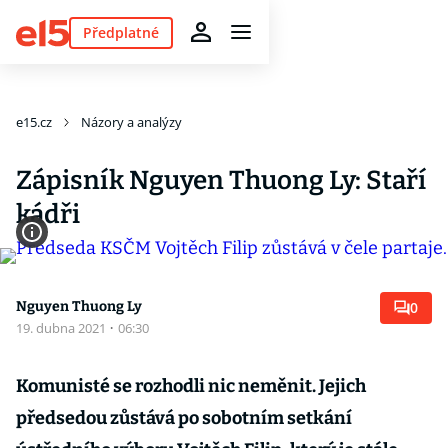
Předplatné
e15.cz
Názory a analýzy
Zápisník Nguyen Thuong Ly: Staří
kádři
Nguyen Thuong Ly
0
19. dubna 2021
·
06:30
Komunisté se rozhodli nic neměnit. Jejich
předsedou zůstává po sobotním setkání