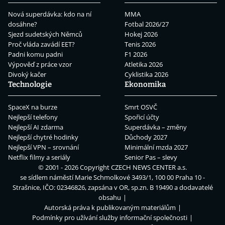
Nová superdávka: kdo na ní
MMA
dosáhne?
Fotbal 2026/27
Sjezd sudetských Němců
Hokej 2026
Proč vláda zavádí EET?
Tenis 2026
Padni komu padni
F1 2026
Výpověď z práce vzor
Atletika 2026
Divoký kačer
Cyklistika 2026
Technologie
Ekonomika
SpaceX na burze
Smrt OSVČ
Nejlepší telefony
Spořicí účty
Nejlepší AI zdarma
Superdávka – změny
Nejlepší chytré hodinky
Důchody 2027
Nejlepší VPN – srovnání
Minimální mzda 2027
Netflix filmy a seriály
Senior Pas – slevy
© 2001 - 2026 Copyright
CZECH NEWS CENTER a.s.
se sídlem náměstí Marie Schmolkové 3493/1, 100 00 Praha 10 -
Strašnice, IČO: 02346826, zapsána v OR, sp.zn. B 19490 a dodavatelé
obsahu
Autorská práva k publikovaným materiálům
Podmínky pro užívání služby informační společnosti