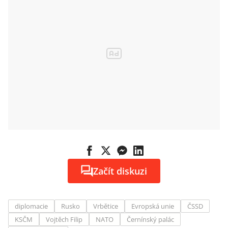
schválení
Začít diskuzi
diplomacie
Rusko
Vrbětice
Evropská unie
ČSSD
KSČM
Vojtěch Filip
NATO
Černínský palác