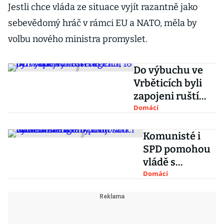
Jestli chce vláda ze situace vyjít razantně jako
sebevědomý hráč v rámci EU a NATO, měla by
volbu nového ministra promyslet.
Do výbuchu ve
Vrběticích byli
zapojeni ruští
agenti, 18 jich
Domácí
bude vyhoštěno
Komunisté i
SPD pomohou
vládě s
energetikou či
Domácí
bydlením.
Zákony mají
šanci na