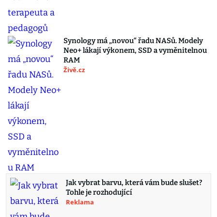
Synology má „novou“ řadu NASů. Modely
Neo+ lákají výkonem, SSD a vyměnitelnou
RAM
Živě.cz
Jak vybrat barvu, která vám bude slušet?
Tohle je rozhodující
Reklama