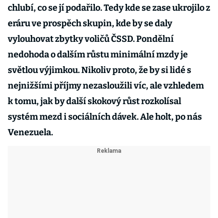
chlubí, co se jí podařilo. Tedy kde se zase ukrojilo z
eráru ve prospěch skupin, kde by se daly
vylouhovat zbytky voličů ČSSD. Pondělní
nedohoda o dalším růstu minimální mzdy je
světlou výjimkou. Nikoliv proto, že by si lidé s
nejnižšími příjmy nezasloužili víc, ale vzhledem
k tomu, jak by další skokový růst rozkolísal
systém mezd i sociálních dávek. Ale holt, po nás
Venezuela.