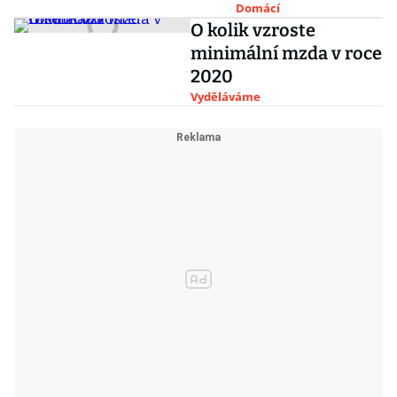
průměrné, shodli
Domácí
O kolik vzroste
se odboráři
minimální mzda v roce
2020
Vyděláváme