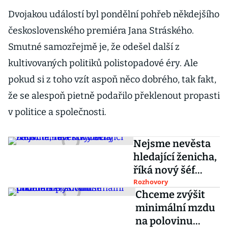
Dvojakou událostí byl pondělní pohřeb někdejšího
československého premiéra Jana Stráského.
Smutné samozřejmě je, že odešel další z
kultivovaných politiků polistopadové éry. Ale
pokud si z toho vzít aspoň něco dobrého, tak fakt,
že se alespoň pietně podařilo překlenout propasti
v politice a společnosti.
Nejsme nevěsta
hledající ženicha,
říká nový šéf
lidovců Marek
Rozhovory
Chceme zvýšit
Výborný
minimální mzdu
na polovinu