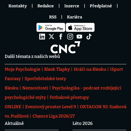
Kontakty
Redakce
Inzerce
Předplatné
RSS
Kariéra
Další témata z našich webů
Moje Psychologie
Blesk Tlapky
Hráči na Blesku
iSport
Fantasy
Spotřebitelské testy
Blesku
Nemovitosti
Psychologika - podcast rozbíjející
psychologické mýty
Fotbalové přestupy
ONLINE
Eventový prostor Level 9
OKTAGON 92: Szabová
vs. Pudilová
Chance Liga 2026/27
Aktuálně
Léto 2026