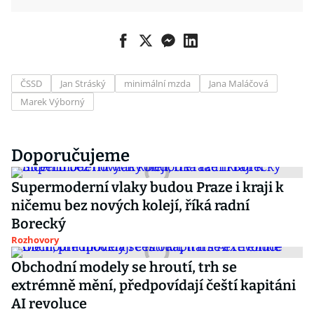
ČSSD
Jan Stráský
minimální mzda
Jana Maláčová
Marek Výborný
Doporučujeme
Supermoderní vlaky budou Praze i kraji k
ničemu bez nových kolejí, říká radní
Borecký
Rozhovory
Obchodní modely se hroutí, trh se
extrémně mění, předpovídají čeští kapitáni
AI revoluce