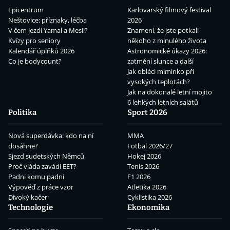
Epicentrum
Karlovarský filmový festival
Neštovice: příznaky, léčba
2026
V čem jezdí Yamal a Mesii?
Znamení, že jste potkali
Kvízy pro seniory
někoho z minulého života
Kalendář úplňků 2026
Astronomické úkazy 2026:
Co je bodycount?
zatmění slunce a další
Jak obléci miminko při
vysokých teplotách?
Jak na dokonalé letní mojito
6 lehkých letních salátů
Politika
Sport 2026
Nová superdávka: kdo na ní
MMA
dosáhne?
Fotbal 2026/27
Sjezd sudetských Němců
Hokej 2026
Proč vláda zavádí EET?
Tenis 2026
Padni komu padni
F1 2026
Výpověď z práce vzor
Atletika 2026
Divoký kačer
Cyklistika 2026
Technologie
Ekonomika