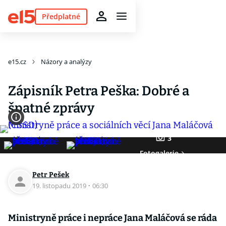
Předplatné
e15.cz
Názory a analýzy
Zápisník Petra Peška: Dobré a
špatné zprávy
3
Fotogalerie
Petr Pešek
19. listopadu 2019
·
06:30
Ministryně práce i nepráce Jana Maláčová se ráda