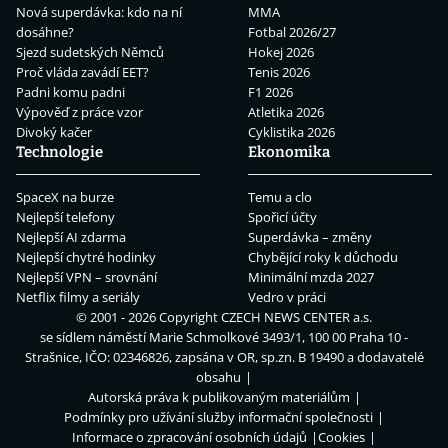
Nová superdávka: kdo na ní
MMA
dosáhne?
Fotbal 2026/27
Sjezd sudetských Němců
Hokej 2026
Proč vláda zavádí EET?
Tenis 2026
Padni komu padni
F1 2026
Výpověď z práce vzor
Atletika 2026
Divoký kačer
Cyklistika 2026
Technologie
Ekonomika
SpaceX na burze
Temu a clo
Nejlepší telefony
Spořicí účty
Nejlepší AI zdarma
Superdávka – změny
Nejlepší chytré hodinky
Chybějící roky k důchodu
Nejlepší VPN – srovnání
Minimální mzda 2027
Netflix filmy a seriály
Vedro v práci
© 2001 - 2026 Copyright
CZECH NEWS CENTER a.s.
se sídlem náměstí Marie Schmolkové 3493/1, 100 00 Praha 10 -
Strašnice, IČO: 02346826, zapsána v OR, sp.zn. B 19490 a dodavatelé
obsahu
Autorská práva k publikovaným materiálům
Podmínky pro užívání služby informační společnosti
Informace o zpracování osobních údajů
Cookies