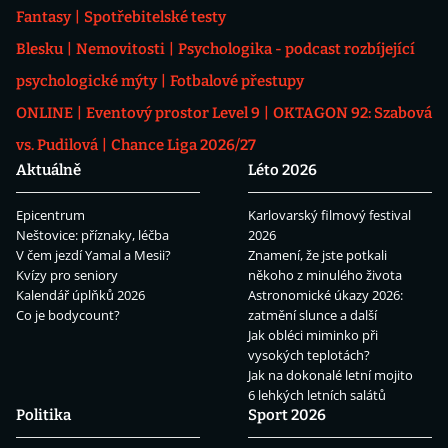
Fantasy
Spotřebitelské testy
Blesku
Nemovitosti
Psychologika - podcast rozbíjející
psychologické mýty
Fotbalové přestupy
ONLINE
Eventový prostor Level 9
OKTAGON 92: Szabová
vs. Pudilová
Chance Liga 2026/27
Aktuálně
Léto 2026
Epicentrum
Karlovarský filmový festival
Neštovice: příznaky, léčba
2026
V čem jezdí Yamal a Mesii?
Znamení, že jste potkali
Kvízy pro seniory
někoho z minulého života
Kalendář úplňků 2026
Astronomické úkazy 2026:
Co je bodycount?
zatmění slunce a další
Jak obléci miminko při
vysokých teplotách?
Jak na dokonalé letní mojito
6 lehkých letních salátů
Politika
Sport 2026