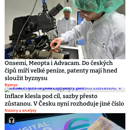
Onsemi, Meopta i Advacam. Do českých
čipů míří velké peníze, patenty mají hned
sloužit byznysu
Byznys
Inflace klesla pod cíl, sazby přesto
zůstanou. V Česku nyní rozhoduje jiné číslo
Názory a analýzy