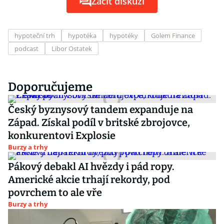
Začít diskuzi
hypoteční trh
hypotéka
hypotéky
Golem Finance
podcast
Libor Ostatek
Doporučujeme
Český byznysový tandem expanduje na
Západ. Získal podíl v britské zbrojovce,
konkurentovi Explosie
Burzy a trhy
Pákový debakl AI hvězdy i pád ropy.
Americké akcie trhají rekordy, pod
povrchem to ale vře
Burzy a trhy