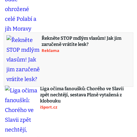
Řekněte STOP mdlým vlasům! Jak jim
zaručeně vrátíte lesk?
Reklama
Liga očima fanoušků: Chorého ve Slavii
zpět nechtějí, sestava Plzně vytažená z
klobouku
iSport.cz