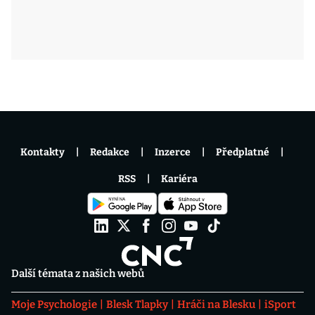
Kontakty
Redakce
Inzerce
Předplatné
RSS
Kariéra
Další témata z našich webů
Moje Psychologie
Blesk Tlapky
Hráči na Blesku
iSport