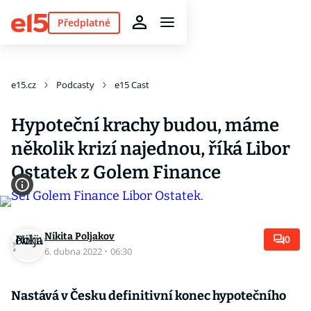
Předplatné
e15.cz
Podcasty
e15 Cast
Hypoteční krachy budou, máme
několik krizí najednou, říká Libor
Ostatek z Golem Finance
Nikita Poljakov
0
6. dubna 2022
·
06:30
Nastává v Česku definitivní konec hypotečního