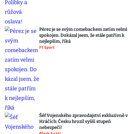
Pérez je se svým comebackem zatím velmi
spokojen. Dokázal jsem, že stále patřím k
nejlepším, říká
F1 Sport
Šéf Vojenského zpravodajství exkluzivně v
Hráčích: Česku hrozil vyšší stupeň
nebezpečí!
Blesk hráči