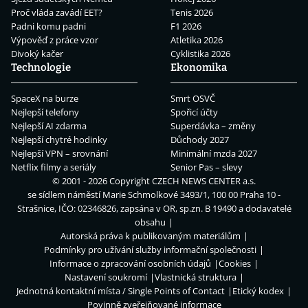
Proč vláda zavádí EET?
Tenis 2026
Padni komu padni
F1 2026
Výpověď z práce vzor
Atletika 2026
Divoký kačer
Cyklistika 2026
Technologie
Ekonomika
SpaceX na burze
Smrt OSVČ
Nejlepší telefony
Spořicí účty
Nejlepší AI zdarma
Superdávka – změny
Nejlepší chytré hodinky
Důchody 2027
Nejlepší VPN – srovnání
Minimální mzda 2027
Netflix filmy a seriály
Senior Pas – slevy
© 2001 - 2026 Copyright
CZECH NEWS CENTER a.s.
se sídlem náměstí Marie Schmolkové 3493/1, 100 00 Praha 10 -
Strašnice, IČO: 02346826, zapsána v OR, sp.zn. B 19490 a dodavatelé
obsahu
Autorská práva k publikovaným materiálům
Podmínky pro užívání služby informační společnosti
Informace o zpracování osobních údajů
Cookies
Nastavení soukromí
Vlastnická struktura
Jednotná kontaktní místa / Single Points of Contact
Etický kodex
Povinně zveřejňované informace