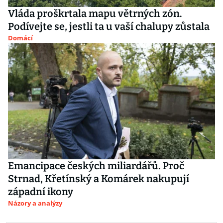
Vláda proškrtala mapu větrných zón.
Podívejte se, jestli ta u vaší chalupy zůstala
Domácí
Emancipace českých miliardářů. Proč
Strnad, Křetínský a Komárek nakupují
západní ikony
Názory a analýzy