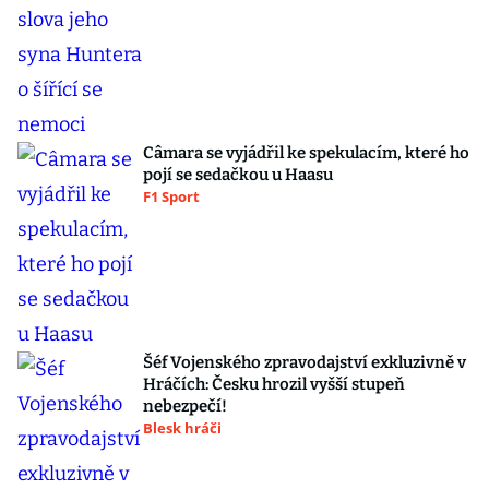
Câmara se vyjádřil ke spekulacím, které ho
pojí se sedačkou u Haasu
F1 Sport
Šéf Vojenského zpravodajství exkluzivně v
Hráčích: Česku hrozil vyšší stupeň
nebezpečí!
Blesk hráči