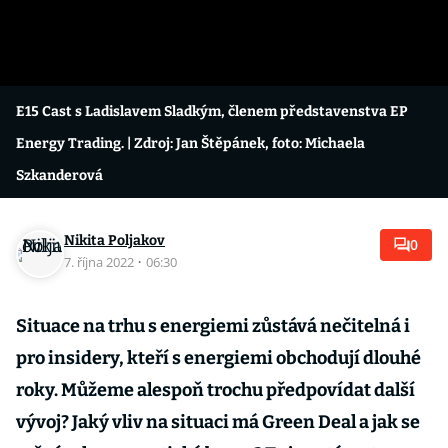
E15 Cast s Ladislavem Sladkým, členem představenstva EP
Energy Trading.
| Zdroj: Jan Štěpánek, foto: Michaela
Szkanderová
Nikita Poljakov
0
7. října 2022
·
06:30
Situace na trhu s energiemi zůstává nečitelná i
pro insidery, kteří s energiemi obchodují dlouhé
roky. Můžeme alespoň trochu předpovídat další
vývoj? Jaký vliv na situaci má Green Deal a jak se