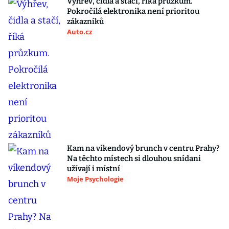
Výhřev, čidla a stačí, říká průzkum.
Pokročilá elektronika není prioritou
zákazníků
Auto.cz
Kam na víkendový brunch v centru Prahy?
Na těchto místech si dlouhou snídani
užívají i místní
Moje Psychologie