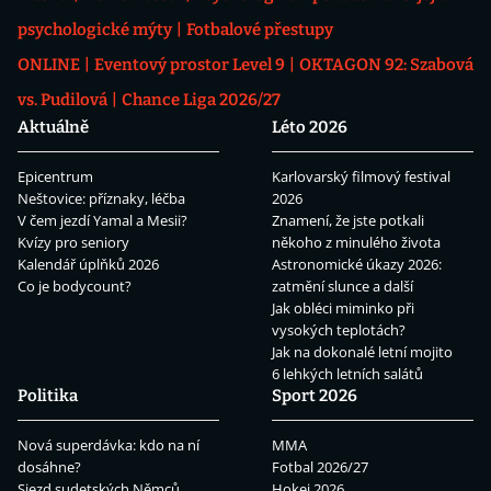
psychologické mýty
Fotbalové přestupy
ONLINE
Eventový prostor Level 9
OKTAGON 92: Szabová
vs. Pudilová
Chance Liga 2026/27
Aktuálně
Léto 2026
Epicentrum
Karlovarský filmový festival
Neštovice: příznaky, léčba
2026
V čem jezdí Yamal a Mesii?
Znamení, že jste potkali
Kvízy pro seniory
někoho z minulého života
Kalendář úplňků 2026
Astronomické úkazy 2026:
Co je bodycount?
zatmění slunce a další
Jak obléci miminko při
vysokých teplotách?
Jak na dokonalé letní mojito
6 lehkých letních salátů
Politika
Sport 2026
Nová superdávka: kdo na ní
MMA
dosáhne?
Fotbal 2026/27
Sjezd sudetských Němců
Hokej 2026