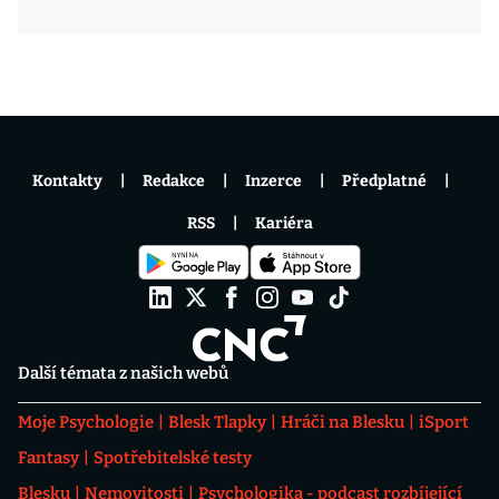
Kontakty
Redakce
Inzerce
Předplatné
RSS
Kariéra
Další témata z našich webů
Moje Psychologie
Blesk Tlapky
Hráči na Blesku
iSport
Fantasy
Spotřebitelské testy
Blesku
Nemovitosti
Psychologika - podcast rozbíjející