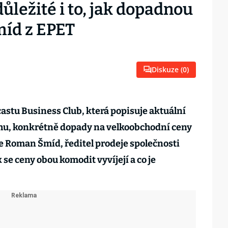
důležité i to, jak dopadnou
míd z EPET
Diskuze (
0
)
castu Business Club, která popisuje aktuální
rhu, konkrétně dopady na velkoobchodní ceny
je Roman Šmíd, ředitel prodeje společnosti
 se ceny obou komodit vyvíjejí a co je