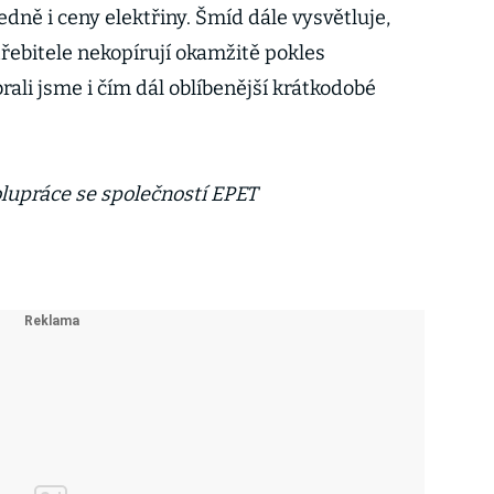
edně i ceny elektřiny. Šmíd dále vysvětluje,
řebitele nekopírují okamžitě pokles
ali jsme i čím dál oblíbenější krátkodobé
olupráce se společností EPET