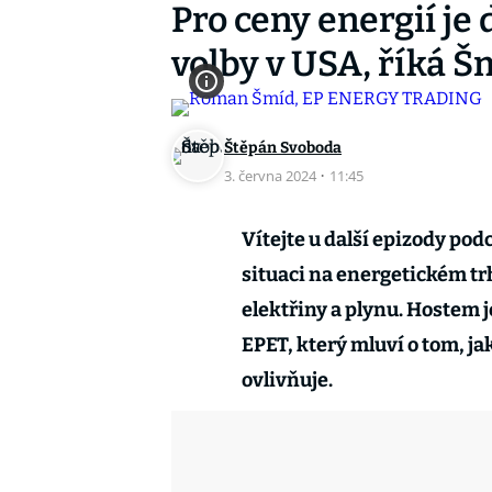
Pro ceny energií je 
volby v USA, říká Š
Štěpán Svoboda
3. června 2024
·
11:45
Vítejte u další epizody pod
situaci na energetickém t
elektřiny a plynu. Hostem 
EPET, který mluví o tom, jak
ovlivňuje.