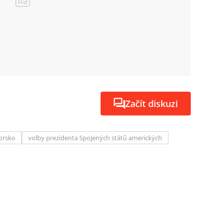
Začít diskuzi
orsko
volby prezidenta Spojených států amerických