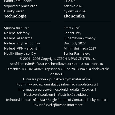
Padni komu padni
F1 2026
Výpověď z práce vzor
Atletika 2026
Divoký kačer
Cyklistika 2026
Technologie
Ekonomika
SpaceX na burze
Smrt OSVČ
Nejlepší telefony
Spořicí účty
Nejlepší AI zdarma
Superdávka – změny
Nejlepší chytré hodinky
Důchody 2027
Nejlepší VPN – srovnání
Minimální mzda 2027
Netflix filmy a seriály
Senior Pas – slevy
© 2001 - 2026 Copyright
CZECH NEWS CENTER a.s.
se sídlem náměstí Marie Schmolkové 3493/1, 100 00 Praha 10 -
Strašnice, IČO: 02346826, zapsána v OR, sp.zn. B 19490 a dodavatelé
obsahu
Autorská práva k publikovaným materiálům
Podmínky pro užívání služby informační společnosti
Informace o zpracování osobních údajů
Cookies
Nastavení soukromí
Vlastnická struktura
Jednotná kontaktní místa / Single Points of Contact
Etický kodex
Povinně zveřejňované informace