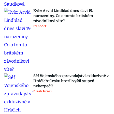
Kvíz: Arvid Lindblad dnes slaví 19.
narozeniny. Co o tomto britském
závodníkovi víte?
F1 Sport
Šéf Vojenského zpravodajství exkluzivně v
Hráčích: Česku hrozil vyšší stupeň
nebezpečí!
Blesk hráči