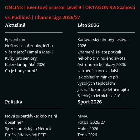
ONLINE
Eventový prostor Level 9
OKTAGON 92: Szabová
vs. Pudilová
Chance Liga 2026/27
Aktuálně
Léto 2026
Epicentrum
Karlovarský filmový festival
Neštovice: příznaky, léčba
2026
V čem jezdí Yamal a Mesii?
Znamení, že jste potkali
Kvízy pro seniory
někoho z minulého života
Kalendář úplňků 2026
Astronomické úkazy 2026:
Co je bodycount?
zatmění slunce a další
Jak obléci miminko při
vysokých teplotách?
Jak na dokonalé letní mojito
6 lehkých letních salátů
Politika
Sport 2026
Nová superdávka: kdo na ní
MMA
dosáhne?
Fotbal 2026/27
Sjezd sudetských Němců
Hokej 2026
Proč vláda zavádí EET?
Tenis 2026