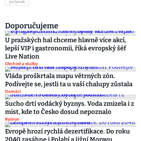
prclanek
Doporučujeme
U pražských hal chceme hlavně více akcí,
lepší VIP i gastronomii, říká evropský šéf
Live Nation
Obchod a služby
Vláda proškrtala mapu větrných zón.
Podívejte se, jestli ta u vaší chalupy zůstala
Domácí
Sucho drtí vodácký byznys. Voda zmizela i z
míst, kde to Česko dosud nepoznalo
Byznys
Evropě hrozí rychlá dezertifikace. Do roku
2040 zasáhne i Polabí a jižní Moravu