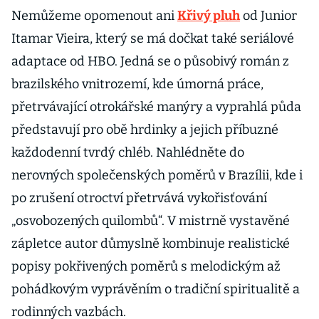
Nemůžeme opomenout ani
Křivý pluh
od Junior
Itamar Vieira, který se má dočkat také seriálové
adaptace od HBO. Jedná se o působivý román z
brazilského vnitrozemí, kde úmorná práce,
přetrvávající otrokářské manýry a vyprahlá půda
představují pro obě hrdinky a jejich příbuzné
každodenní tvrdý chléb. Nahlédněte do
nerovných společenských poměrů v Brazílii, kde i
po zrušení otroctví přetrvává vykořisťování
„osvobozených quilombů“. V mistrně vystavěné
zápletce autor důmyslně kombinuje realistické
popisy pokřivených poměrů s melodickým až
pohádkovým vyprávěním o tradiční spiritualitě a
rodinných vazbách.