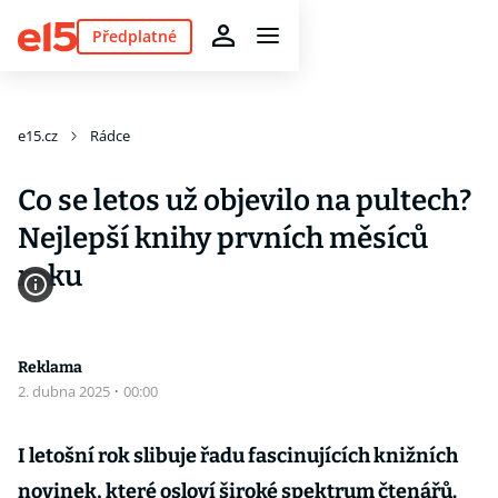
Předplatné
e15.cz
Rádce
Co se letos už objevilo na pultech?
Nejlepší knihy prvních měsíců
roku
Reklama
2. dubna 2025
·
00:00
I letošní rok slibuje řadu fascinujících knižních
novinek, které osloví široké spektrum čtenářů.