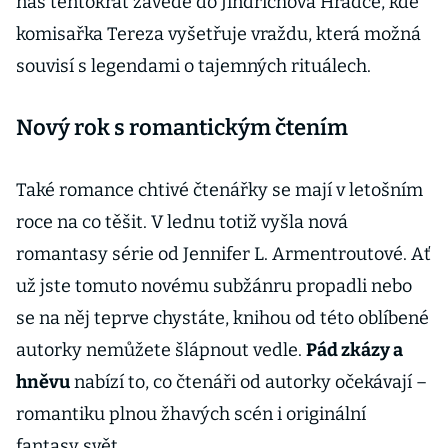
nás tentokrát zavede do Jindřichova Hradce, kde
komisařka Tereza vyšetřuje vraždu, která možná
souvisí s legendami o tajemných rituálech.
Nový rok s romantickým čtením
Také romance chtivé čtenářky se mají v letošním
roce na co těšit. V lednu totiž vyšla nová
romantasy série od Jennifer L. Armentroutové. Ať
už jste tomuto novému subžánru propadli nebo
se na něj teprve chystáte, knihou od této oblíbené
autorky nemůžete šlápnout vedle.
Pád zkázy a
hněvu
nabízí to, co čtenáři od autorky očekávají –
romantiku plnou žhavých scén i originální
fantasy svět.