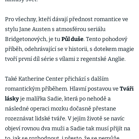
Pro všechny, kteří dávají přednost romantice ve
stylu Jane Austen s atmosférou seriálu
Bridgetonových, je tu
Půl duše
. Tento pohodový
příběh, odehrávající se v historii, s dotekem magie
tvoří první díl série s vílami z regentské Anglie.
Také Katherine Center přichází s dalším
romantickým příběhem. Hlavní postavou ve
Tváři
lásky
je malířka Sadie, která po nehodě a
následné operaci mozku dočasně přestane
rozeznávat lidské tváře. V jejím životě se navíc
objeví rovnou dva muži a Sadie tak musí přijít na
to, jak se rozhodnout, i přesto, že se nemůže