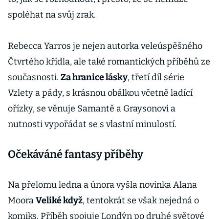
spoléhat na svůj zrak.
Rebecca Yarros je nejen autorka veleúspěšného
Čtvrtého křídla, ale také romantických příběhů ze
současnosti.
Za hranice lásky
, třetí díl série
Vzlety a pády, s krásnou obálkou včetně ladící
ořízky, se věnuje Samantě a Graysonovi a
nutnosti vypořádat se s vlastní minulostí.
Očekáváné fantasy příběhy
Na přelomu ledna a února vyšla novinka Alana
Moora
Veliké když
, tentokrát se však nejedná o
komiks. Příběh spojuje Londýn po druhé světové