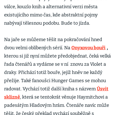
válce, kouzlo knih a alternativní verzi města
existujícího mimo čas, kde abstraktní pojmy
nabývají tělesnou podobu. Bude to jízda.
Na jaře se můžeme těšit na pokračování hned
dvou velmi oblíbených sérií. Na
Onyxovou bouři
,
kterou si již nyní můžete předobjednat, čeká velká
řada čtenářů a vydáme se v ní
znovu za Violet a
draky. Přichází totiž bouře, jejíž hněv ne každý
přežije. Také fanoušci Hunger Games se mohou
radovat. Vychází totiž další kniha s názvem
Úsvit
sklizně
, která se tentokrát věnuje Haymitchovi a
padesátým Hladovým hrám. Čtenáře navíc může
těšit, že český překlad vychází souběžně s