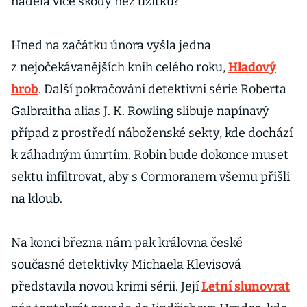
nadělá více škody než užitku?
Hned na začátku února vyšla jedna
z nejočekávanějších knih celého roku,
Hladový
hrob
. Další pokračování detektivní série Roberta
Galbraitha alias J. K. Rowling slibuje napínavý
případ z prostředí náboženské sekty, kde dochází
k záhadným úmrtím. Robin bude dokonce muset
sektu infiltrovat, aby s Cormoranem všemu přišli
na kloub.
Na konci března nám pak královna české
současné detektivky Michaela Klevisová
představila novou krimi sérii. Její
Letní slunovrat