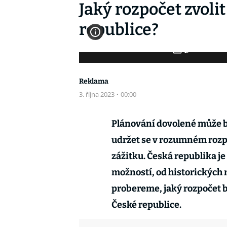
Jaký rozpočet zvoli
republice?
2
Fotogalerie
Reklama
3. října 2023
·
00:00
Plánování dovolené může b
udržet se v rozumném rozpo
zážitku. Česká republika je
možností, od historických 
probereme, jaký rozpočet b
České republice.