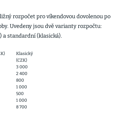
bližný rozpočet pro víkendovou dovolenou po
oby. Uvedeny jsou dvě varianty rozpočtu:
 a standardní (klasická).
ZK)
Klasický
(CZK)
3 000
2 400
800
1 000
500
1 000
8 700