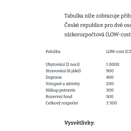
Tabulka níže zobrazuje při
České republice pro dvě os
nízkorozpočtová (LOW-cost)
Položka
LOW-cost (C
Ubytování (2 noci)
1 0000
Stravování (6 jídel)
900
Doprava
400
Vstupné a aktivity
200
Nákup potravin
300
Rozervní fond
500
Celkový rozpočet
3 300
Vysvětlivky: