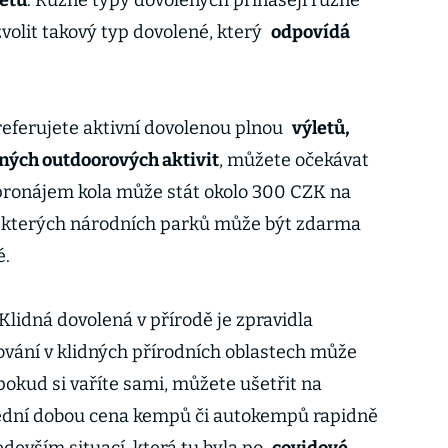
letu
. Různé typy dovolených přinášejí různé
zvolit takový typ dovolené, který
odpovídá
referujete aktivní dovolenou plnou
výletů,
jiných outdoorových aktivit
, můžete očekávat
 pronájem kola může stát okolo 300 CZK na
ěkterých národních parků může být zdarma
é.
 Klidná dovolená v přírodě je zpravidla
tování v klidných přírodních oblastech může
 pokud si vaříte sami, můžete ušetřit na
slední dobou cena kempů či autokempů rapidně