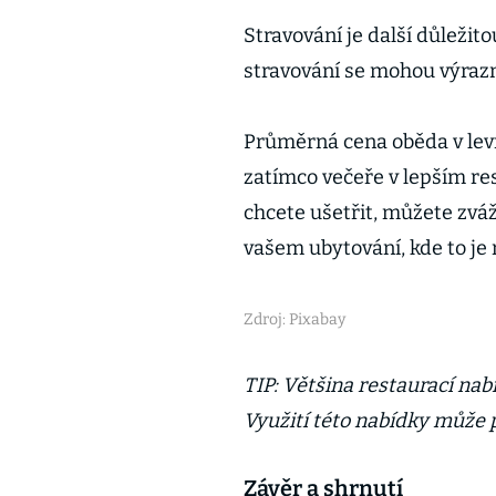
Stravování je další důležit
stravování se mohou výrazně
Průměrná cena oběda v levn
zatímco večeře v lepším re
chcete ušetřit, můžete zvá
vašem ubytování, kde to je
Zdroj: Pixabay
TIP: Většina restaurací na
Využití této nabídky může 
Závěr a shrnutí