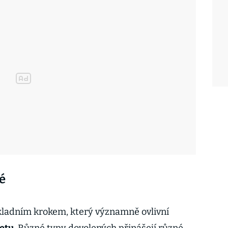
é
kladním krokem, který významně ovlivní