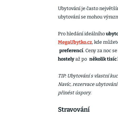
Ubytování je často největ
ubytování se mohou výrazně l
Pro hledání ideálního
ubyt
MegaUbytko.cz
, kde můžet
preferencí
. Ceny za noc s
hostely
až po
několik tisíc
TIP: Ubytování s vlastní ku
Navíc, rezervace ubytování
přinést úspory.
Stravování