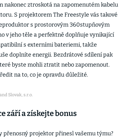
em nakonec ztroskotá na zapomenutém kabelu
oru. S projektorem The Freestyle vás takové
 Reproduktor s prostorovým 360stupňovým
 v jeho těle a perfektně doplňuje vynikající
mpatibilní s externími bateriemi, takže
še doplníte energii. Bezdrátové sdílení pak
které byste mohli ztratit nebo zapomenout.
dit na to, co je opravdu důležité.
nd Slovak, s.r.o.
e září a získejte bonus
by přenosný projektor přinesl vašemu týmu?