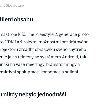
nd Slovak, s.r.o.
dílení obsahu
 nástroje klíč. The Freestyle 2. generace proto
ro HDMI a širokými možnostmi bezdrátového
projektoru zrcadlit obrazovku svého chytrého
cuje jak s telefony se systémem Android, tak
řináší na vaše meetingy, brainstormingy a
raktivní spolupráce, kooperace a sdílení
u nikdy nebylo jednodušší