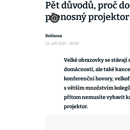
Pět důvodů, proč do
přenosný projektor
Reklama
22. září 2023
·
00:00
Velké obrazovky se stávaj
domácností, ale také kancel
konferenční hovory, velkof
s větším množstvím kolegů a
přitom nemusíte vybavit k
projektor.