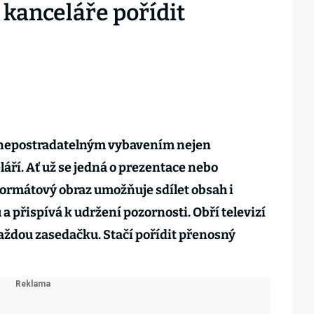
 kanceláře pořídit
í nepostradatelným vybavením nejen
áří. Ať už se jedná o prezentace nebo
ormátový obraz umožňuje sdílet obsah i
 přispívá k udržení pozornosti. Obří televizí
aždou zasedačku. Stačí pořídit přenosný