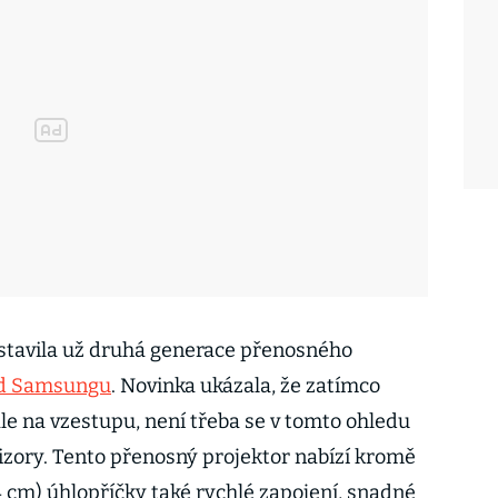
dstavila už druhá generace přenosného
od Samsungu
. Novinka ukázala, že zatímco
le na vzestupu, není třeba se v tomto ohledu
izory. Tento přenosný projektor nabízí kromě
cm) úhlopříčky také rychlé zapojení, snadné