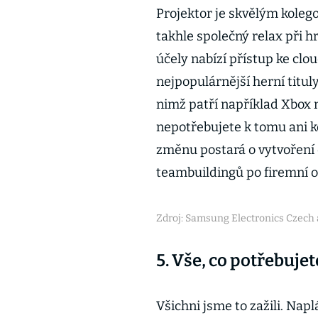
Projektor je skvělým kolego
takhle společný relax při h
účely nabízí přístup ke cl
nejpopulárnější herní tit
nimž patří například Xbox 
nepotřebujete k tomu ani k
změnu postará o vytvoření 
teambuildingů po firemní o
Zdroj: Samsung Electronics Czech a
5. Vše, co potřebujet
Všichni jsme to zažili. Na