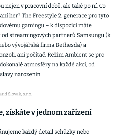
u nejen v pracovní době, ale také po ní. Co
raní her? The Freestyle 2. generace pro tyto
oudovému gamingu – k dispozici máte
uly od streamingových partnerů Samsungu (k
nebo vývojářská firma Bethesda) a
onzoli, ani počítač. Režim Ambient se pro
dokonalé atmosféry na každé akci, od
slavy narozenin.
nd Slovak, s.r.o.
e, získáte v jednom zařízení
plánujeme každý detail schůzky nebo