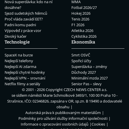
Nová superdávka: kdo na ní
MMA
dosáhne?
Fotbal 2026/27
Sjezd sudetských Němců
Hokej 2026
Proč vláda zavádí EET?
Tenis 2026
Padni komu padni
F1 2026
Výpověď z práce vzor
Atletika 2026
Divoký kačer
Cyklistika 2026
Technologie
Ekonomika
SpaceX na burze
Smrt OSVČ
Nejlepší telefony
Spořicí účty
Nejlepší AI zdarma
Superdávka – změny
Nejlepší chytré hodinky
Důchody 2027
Nejlepší VPN – srovnání
Minimální mzda 2027
Netflix filmy a seriály
Senior Pas – slevy
© 2001 - 2026 Copyright
CZECH NEWS CENTER a.s.
se sídlem náměstí Marie Schmolkové 3493/1, 100 00 Praha 10 -
Strašnice, IČO: 02346826, zapsána v OR, sp.zn. B 19490 a dodavatelé
obsahu
Autorská práva k publikovaným materiálům
Podmínky pro užívání služby informační společnosti
Informace o zpracování osobních údajů
Cookies