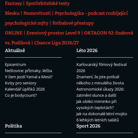
Fantasy
Spotřebitelské testy
Blesku
Nemovitosti
Psychologika - podcast rozbíjející
psychologické mýty
Fotbalové přestupy
ONLINE
Eventový prostor Level 9
OKTAGON 92: Szabová
vs. Pudilová
Chance Liga 2026/27
Aktuálně
Léto 2026
Epicentrum
Karlovarský filmový festival
Neštovice: příznaky, léčba
2026
V čem jezdí Yamal a Mesii?
Znamení, že jste potkali
Kvízy pro seniory
někoho z minulého života
Kalendář úplňků 2026
Astronomické úkazy 2026:
Co je bodycount?
zatmění slunce a další
Jak obléci miminko při
vysokých teplotách?
Jak na dokonalé letní mojito
6 lehkých letních salátů
Politika
Sport 2026