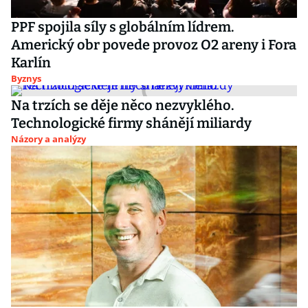
PPF spojila síly s globálním lídrem.
Americký obr povede provoz O2 areny i Fora
Karlín
Byznys
Na trzích se děje něco nezvyklého.
Technologické firmy shánějí miliardy
Názory a analýzy