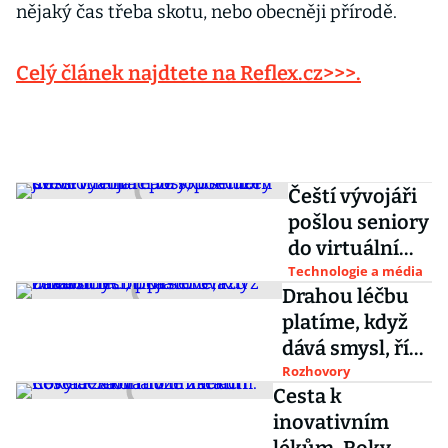
nějaký čas třeba skotu, nebo obecněji přírodě.
Celý článek najdtete na Reflex.cz>>>.
Čeští vývojáři
pošlou seniory
do virtuální
reality,
Technologie a média
Drahou léčbu
pomůže jim s
platíme, když
orientací ve
dává smysl, říká
skutečném
šéf Svazu
Rozhovory
světě
Cesta k
zdravotních
inovativním
pojišťoven