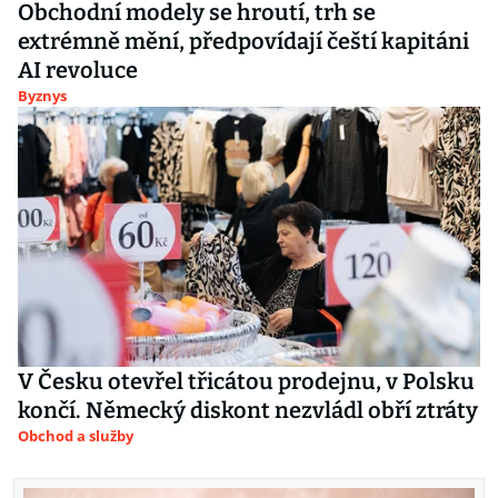
Obchodní modely se hroutí, trh se
extrémně mění, předpovídají čeští kapitáni
AI revoluce
Byznys
V Česku otevřel třicátou prodejnu, v Polsku
končí. Německý diskont nezvládl obří ztráty
Obchod a služby