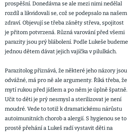
prospěšní. Donedávna se ale mezi nimi nedělal
rozdíl a likvidovali se, což se podepsalo na našem
zdraví. Objevují se třeba záněty střeva, spojitost
je přitom potvrzená. Různá varování před všemi
parazity jsou prý blábolení. Podle Lukeše budeme
jednou dětem dávat jejich vajíčka v pilulkách.
Parazitolog přiznává, že některé jeho názory jsou
odvážné, má pro ně ale argumenty. Říká třeba, že
mytí rukou před jídlem a po něm je úplně špatně.
Učit to děti je prý nesmysl a sterilizovat je není
moudré. Vede to totiž k dramatickému nárůstu
autoimunitních chorob a alergií. S hygienou se to
prostě přehání a Lukeš radí vystavit děti na