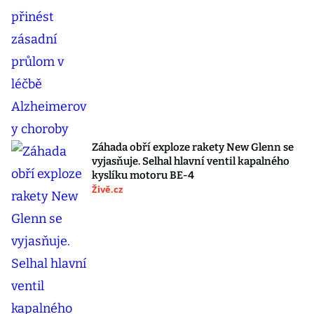
Záhada obří exploze rakety New Glenn se
vyjasňuje. Selhal hlavní ventil kapalného
kyslíku motoru BE-4
Živě.cz