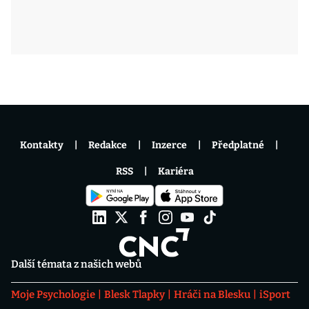
Kontakty
Redakce
Inzerce
Předplatné
RSS
Kariéra
Další témata z našich webů
Moje Psychologie
Blesk Tlapky
Hráči na Blesku
iSport