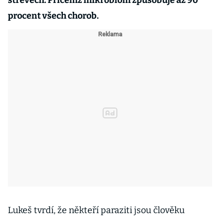
střevech. Přičemž mikrobiom způsobuje až 90
procent všech chorob.
Lukeš tvrdí, že někteří paraziti jsou člověku