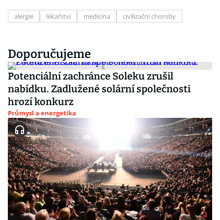
alergie
lékařství
medicína
civilizační choroby
Doporučujeme
Potenciální zachránce Soleku zrušil
nabídku. Zadlužené solární společnosti
hrozí konkurz
Průmysl a energetika