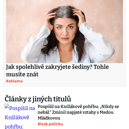
Jak spolehlivě zakryjete šediny? Tohle
musíte znát
Reklama
Články z jiných titulů
Pospíšil na Knížákově pohřbu: „Nikdy se
nebál.“ Zmínil napjaté vztahy s Medou
Mládkovou
Blesk politika