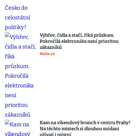
Výhřev, čidla a stačí, říká průzkum.
Pokročilá elektronika není prioritou
zákazníků
Auto.cz
Kam na víkendový brunch v centru Prahy?
Na těchto místech si dlouhou snídani
užívají i místní