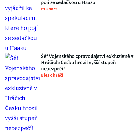
pojí se sedačkou u Haasu
F1 Sport
Šéf Vojenského zpravodajství exkluzivně v
Hráčích: Česku hrozil vyšší stupeň
nebezpečí!
Blesk hráči