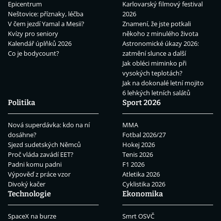
Epicentrum
Karlovarský filmový festival
Neštovice: příznaky, léčba
2026
V čem jezdí Yamal a Mesii?
Znamení, že jste potkali
Kvízy pro seniory
někoho z minulého života
Kalendář úplňků 2026
Astronomické úkazy 2026:
Co je bodycount?
zatmění slunce a další
Jak obléci miminko při
vysokých teplotách?
Jak na dokonalé letní mojito
6 lehkých letních salátů
Politika
Sport 2026
Nová superdávka: kdo na ní
MMA
dosáhne?
Fotbal 2026/27
Sjezd sudetských Němců
Hokej 2026
Proč vláda zavádí EET?
Tenis 2026
Padni komu padni
F1 2026
Výpověď z práce vzor
Atletika 2026
Divoký kačer
Cyklistika 2026
Technologie
Ekonomika
SpaceX na burze
Smrt OSVČ