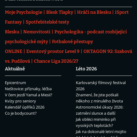
Moje Psychologie
Blesk Tlapky
Hráči na Blesku
iSport
Fantasy
Spotřebitelské testy
Blesku
Nemovitosti
Psychologika - podcast rozbíjející
psychologické mýty
Fotbalové přestupy
ONLINE
Eventový prostor Level 9
OKTAGON 92: Szabová
vs. Pudilová
Chance Liga 2026/27
Aktuálně
Léto 2026
Epicentrum
Karlovarský filmový festival
Neštovice: příznaky, léčba
2026
V čem jezdí Yamal a Mesii?
Znamení, že jste potkali
Kvízy pro seniory
někoho z minulého života
Kalendář úplňků 2026
Astronomické úkazy 2026:
Co je bodycount?
zatmění slunce a další
Jak obléci miminko při
vysokých teplotách?
Jak na dokonalé letní mojito