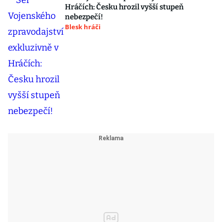
Hráčích: Česku hrozil vyšší stupeň
nebezpečí!
Blesk hráči