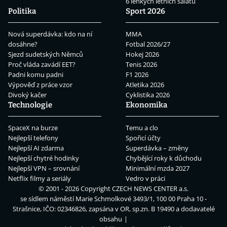
6 lehkých letních salátů
Politika
Sport 2026
Nová superdávka: kdo na ní
MMA
dosáhne?
Fotbal 2026/27
Sjezd sudetských Němců
Hokej 2026
Proč vláda zavádí EET?
Tenis 2026
Padni komu padni
F1 2026
Výpověď z práce vzor
Atletika 2026
Divoký kačer
Cyklistika 2026
Technologie
Ekonomika
SpaceX na burze
Temu a clo
Nejlepší telefony
Spořicí účty
Nejlepší AI zdarma
Superdávka – změny
Nejlepší chytré hodinky
Chybějící roky k důchodu
Nejlepší VPN – srovnání
Minimální mzda 2027
Netflix filmy a seriály
Vedro v práci
© 2001 - 2026 Copyright
CZECH NEWS CENTER a.s.
se sídlem náměstí Marie Schmolkové 3493/1, 100 00 Praha 10 -
Strašnice, IČO: 02346826, zapsána v OR, sp.zn. B 19490 a dodavatelé
obsahu