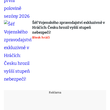
Šéf Vojenského zpravodajství exkluzivně v
Hráčích: Česku hrozil vyšší stupeň
nebezpečí!
Blesk hráči