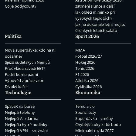
Kalendář úplňků 2026
Astronomické úkazy 2026:
Co je bodycount?
zatmění slunce a další
Jak obléci miminko při
vysokých teplotách?
Jak na dokonalé letní mojito
6 lehkých letních salátů
Politika
Sport 2026
Nová superdávka: kdo na ní
MMA
dosáhne?
Fotbal 2026/27
Sjezd sudetských Němců
Hokej 2026
Proč vláda zavádí EET?
Tenis 2026
Padni komu padni
F1 2026
Výpověď z práce vzor
Atletika 2026
Divoký kačer
Cyklistika 2026
Technologie
Ekonomika
SpaceX na burze
Temu a clo
Nejlepší telefony
Spořicí účty
Nejlepší AI zdarma
Superdávka – změny
Nejlepší chytré hodinky
Chybějící roky k důchodu
Nejlepší VPN – srovnání
Minimální mzda 2027