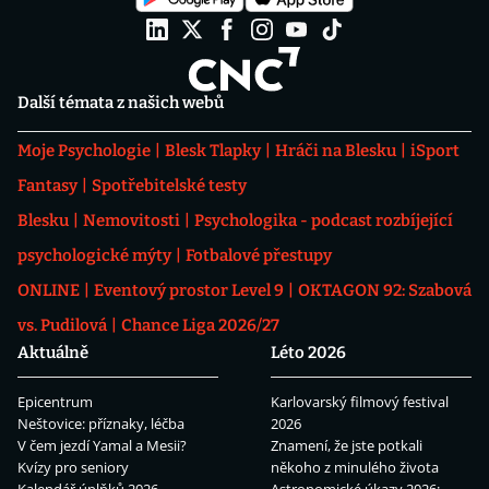
Další témata z našich webů
Moje Psychologie
Blesk Tlapky
Hráči na Blesku
iSport
Fantasy
Spotřebitelské testy
Blesku
Nemovitosti
Psychologika - podcast rozbíjející
psychologické mýty
Fotbalové přestupy
ONLINE
Eventový prostor Level 9
OKTAGON 92: Szabová
vs. Pudilová
Chance Liga 2026/27
Aktuálně
Léto 2026
Epicentrum
Karlovarský filmový festival
Neštovice: příznaky, léčba
2026
V čem jezdí Yamal a Mesii?
Znamení, že jste potkali
Kvízy pro seniory
někoho z minulého života