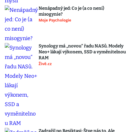
Nenápadný jed: Co je (a co není)
misogynie?
Moje Psychologie
Synology má „novou“ řadu NASů. Modely
Neo+ lákají výkonem, SSD a vyměnitelnou
RAM
Živě.cz
Zadražil po Besiktasi: Štve nás to. Ale