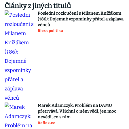
Články z jiných titulů
Poslední rozloučení s Milanem Knížákem
(†86): Dojemné vzpomínky přátel a záplava
věnců
Blesk politika
Marek Adamczyk: Problém na DAMU
přetrvává. Všichni o něm vědí, jen moc
nevědí, co s ním
Reflex.cz