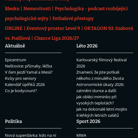
Blesku
Nemovitosti
Psychologika - podcast rozbíjející
psychologické mýty
Fotbalové přestupy
ONLINE
Eventový prostor Level 9
OKTAGON 92: Szabová
vs. Pudilová
Chance Liga 2026/27
Aktuálně
Léto 2026
Epicentrum
Karlovarský filmový festival
Neštovice: příznaky, léčba
2026
V čem jezdí Yamal a Mesii?
Znamení, že jste potkali
Kvízy pro seniory
někoho z minulého života
Kalendář úplňků 2026
Astronomické úkazy 2026:
Co je bodycount?
zatmění slunce a další
Jak obléci miminko při
vysokých teplotách?
Jak na dokonalé letní mojito
6 lehkých letních salátů
Politika
Sport 2026
Nová superdávka: kdo na ní
MMA