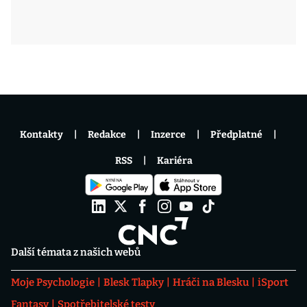
Kontakty
Redakce
Inzerce
Předplatné
RSS
Kariéra
Další témata z našich webů
Moje Psychologie
Blesk Tlapky
Hráči na Blesku
iSport
Fantasy
Spotřebitelské testy