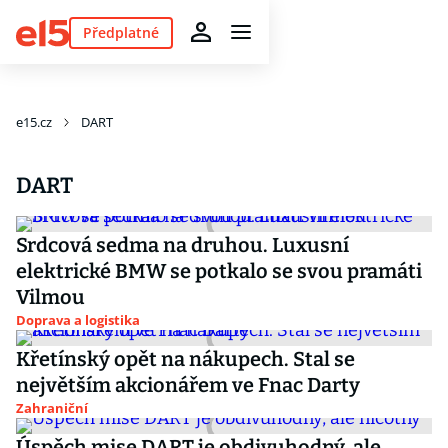
Předplatné
e15.cz
DART
DART
Srdcová sedma na druhou. Luxusní
elektrické BMW se potkalo se svou pramáti
Vilmou
Doprava a logistika
Křetínský opět na nákupech. Stal se
největším akcionářem ve Fnac Darty
Zahraniční
Úspěch mise DART je obdivuhodný, ale