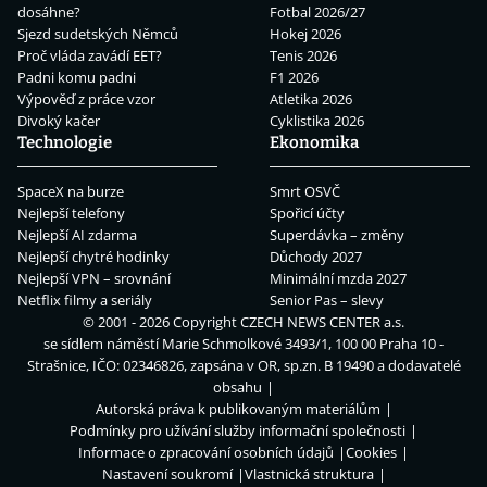
dosáhne?
Fotbal 2026/27
Sjezd sudetských Němců
Hokej 2026
Proč vláda zavádí EET?
Tenis 2026
Padni komu padni
F1 2026
Výpověď z práce vzor
Atletika 2026
Divoký kačer
Cyklistika 2026
Technologie
Ekonomika
SpaceX na burze
Smrt OSVČ
Nejlepší telefony
Spořicí účty
Nejlepší AI zdarma
Superdávka – změny
Nejlepší chytré hodinky
Důchody 2027
Nejlepší VPN – srovnání
Minimální mzda 2027
Netflix filmy a seriály
Senior Pas – slevy
© 2001 - 2026 Copyright
CZECH NEWS CENTER a.s.
se sídlem náměstí Marie Schmolkové 3493/1, 100 00 Praha 10 -
Strašnice, IČO: 02346826, zapsána v OR, sp.zn. B 19490 a dodavatelé
obsahu
Autorská práva k publikovaným materiálům
Podmínky pro užívání služby informační společnosti
Informace o zpracování osobních údajů
Cookies
Nastavení soukromí
Vlastnická struktura