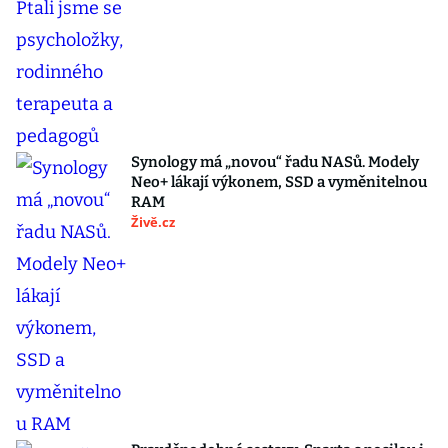
Synology má „novou“ řadu NASů. Modely
Neo+ lákají výkonem, SSD a vyměnitelnou
RAM
Živě.cz