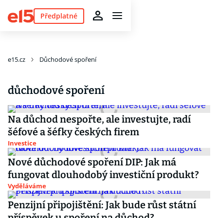
Předplatné
e15.cz
Důchodové spoření
důchodové spoření
Na důchod nespořte, ale investujte, radí
šéfové a šéfky českých firem
Investice
Nové důchodové spoření DIP: Jak má
fungovat dlouhodobý investiční produkt?
Vyděláváme
Penzijní připojištění: Jak bude růst státní
příspěvek u spoření na důchod?