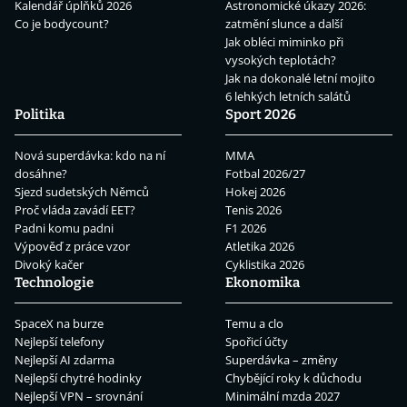
Kalendář úplňků 2026
Astronomické úkazy 2026:
Co je bodycount?
zatmění slunce a další
Jak obléci miminko při
vysokých teplotách?
Jak na dokonalé letní mojito
6 lehkých letních salátů
Politika
Sport 2026
Nová superdávka: kdo na ní
MMA
dosáhne?
Fotbal 2026/27
Sjezd sudetských Němců
Hokej 2026
Proč vláda zavádí EET?
Tenis 2026
Padni komu padni
F1 2026
Výpověď z práce vzor
Atletika 2026
Divoký kačer
Cyklistika 2026
Technologie
Ekonomika
SpaceX na burze
Temu a clo
Nejlepší telefony
Spořicí účty
Nejlepší AI zdarma
Superdávka – změny
Nejlepší chytré hodinky
Chybějící roky k důchodu
Nejlepší VPN – srovnání
Minimální mzda 2027