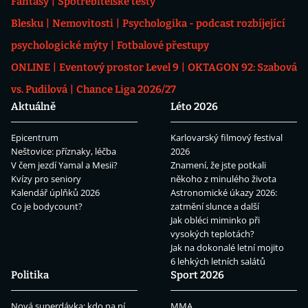
Fantasy
Spotřebitelské testy
Blesku
Nemovitosti
Psychologika - podcast rozbíjející
psychologické mýty
Fotbalové přestupy
ONLINE
Eventový prostor Level 9
OKTAGON 92: Szabová
vs. Pudilová
Chance Liga 2026/27
Aktuálně
Léto 2026
Epicentrum
Karlovarský filmový festival
Neštovice: příznaky, léčba
2026
V čem jezdí Yamal a Mesii?
Znamení, že jste potkali
Kvízy pro seniory
někoho z minulého života
Kalendář úplňků 2026
Astronomické úkazy 2026:
Co je bodycount?
zatmění slunce a další
Jak obléci miminko při
vysokých teplotách?
Jak na dokonalé letní mojito
6 lehkých letních salátů
Politika
Sport 2026
Nová superdávka: kdo na ní
MMA