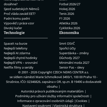
dosáhne?
Fotbal 2026/27
Sjezd sudetských Němců
Hokej 2026
Proč vláda zavádí EET?
Tenis 2026
Padni komu padni
F1 2026
Výpověď z práce vzor
Atletika 2026
Divoký kačer
Cyklistika 2026
Technologie
Ekonomika
SpaceX na burze
Smrt OSVČ
Nejlepší telefony
Spořicí účty
Nejlepší AI zdarma
Superdávka – změny
Nejlepší chytré hodinky
Důchody 2027
Nejlepší VPN – srovnání
Minimální mzda 2027
Netflix filmy a seriály
Senior Pas – slevy
© 2001 - 2026 Copyright
CZECH NEWS CENTER a.s.
se sídlem náměstí Marie Schmolkové 3493/1, 100 00 Praha 10 -
Strašnice, IČO: 02346826, zapsána v OR, sp.zn. B 19490 a dodavatelé
obsahu
Autorská práva k publikovaným materiálům
Podmínky pro užívání služby informační společnosti
Informace o zpracování osobních údajů
Cookies
Nastavení soukromí
Vlastnická struktura