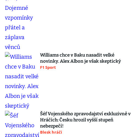
Williams chce v Baku nasadit velké
novinky. Alex Albon je však skeptický
F1 Sport
Šéf Vojenského zpravodajství exkluzivně v
Hráčích: Česku hrozil vyšší stupeň
nebezpečí!
Blesk hráči