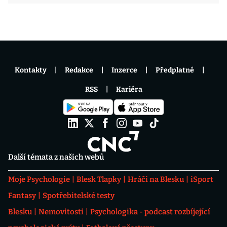
Kontakty
Redakce
Inzerce
Předplatné
RSS
Kariéra
Další témata z našich webů
Moje Psychologie
Blesk Tlapky
Hráči na Blesku
iSport
Fantasy
Spotřebitelské testy
Blesku
Nemovitosti
Psychologika - podcast rozbíjející