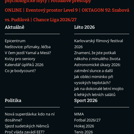
psychologické mýty
Fotbalové přestupy
ONLINE
Eventový prostor Level 9
OKTAGON 92: Szabová
vs. Pudilová
Chance Liga 2026/27
Aktuálně
Léto 2026
Epicentrum
Karlovarský filmový festival
Neštovice: příznaky, léčba
2026
V čem jezdí Yamal a Mesii?
Znamení, že jste potkali
Kvízy pro seniory
někoho z minulého života
Kalendář úplňků 2026
Astronomické úkazy 2026:
Co je bodycount?
zatmění slunce a další
Jak obléci miminko při
vysokých teplotách?
Jak na dokonalé letní mojito
6 lehkých letních salátů
Politika
Sport 2026
Nová superdávka: kdo na ní
MMA
dosáhne?
Fotbal 2026/27
Sjezd sudetských Němců
Hokej 2026
Proč vláda zavádí EET?
Tenis 2026