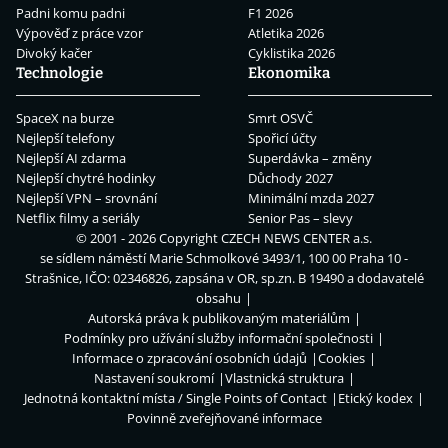
Padni komu padni
F1 2026
Výpověď z práce vzor
Atletika 2026
Divoký kačer
Cyklistika 2026
Technologie
Ekonomika
SpaceX na burze
Smrt OSVČ
Nejlepší telefony
Spořicí účty
Nejlepší AI zdarma
Superdávka – změny
Nejlepší chytré hodinky
Důchody 2027
Nejlepší VPN – srovnání
Minimální mzda 2027
Netflix filmy a seriály
Senior Pas – slevy
© 2001 - 2026 Copyright
CZECH NEWS CENTER a.s.
se sídlem náměstí Marie Schmolkové 3493/1, 100 00 Praha 10 -
Strašnice, IČO: 02346826, zapsána v OR, sp.zn. B 19490 a dodavatelé
obsahu
Autorská práva k publikovaným materiálům
Podmínky pro užívání služby informační společnosti
Informace o zpracování osobních údajů
Cookies
Nastavení soukromí
Vlastnická struktura
Jednotná kontaktní místa / Single Points of Contact
Etický kodex
Povinně zveřejňované informace