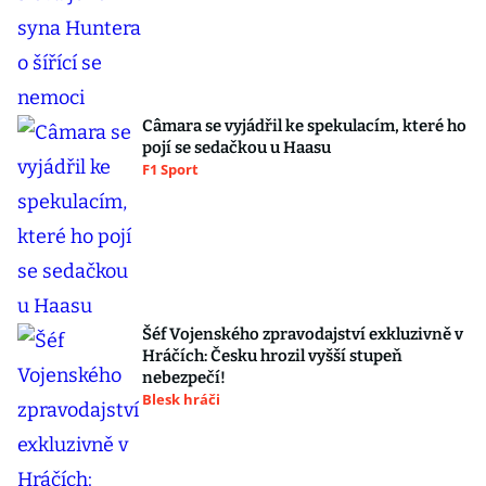
Câmara se vyjádřil ke spekulacím, které ho
pojí se sedačkou u Haasu
F1 Sport
Šéf Vojenského zpravodajství exkluzivně v
Hráčích: Česku hrozil vyšší stupeň
nebezpečí!
Blesk hráči