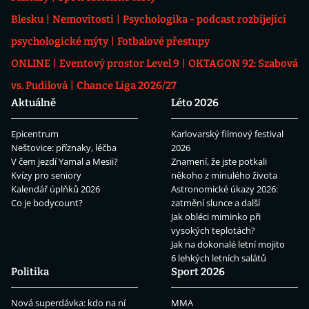
Blesku
Nemovitosti
Psychologika - podcast rozbíjející
psychologické mýty
Fotbalové přestupy
ONLINE
Eventový prostor Level 9
OKTAGON 92: Szabová
vs. Pudilová
Chance Liga 2026/27
Aktuálně
Léto 2026
Epicentrum
Karlovarský filmový festival
Neštovice: příznaky, léčba
2026
V čem jezdí Yamal a Mesii?
Znamení, že jste potkali
Kvízy pro seniory
někoho z minulého života
Kalendář úplňků 2026
Astronomické úkazy 2026:
Co je bodycount?
zatmění slunce a další
Jak obléci miminko při
vysokých teplotách?
Jak na dokonalé letní mojito
6 lehkých letních salátů
Politika
Sport 2026
Nová superdávka: kdo na ní
MMA