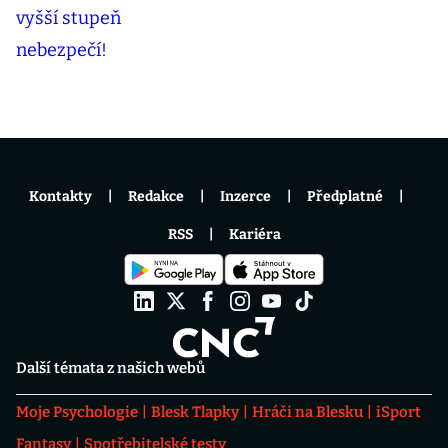
Kontakty
Redakce
Inzerce
Předplatné
RSS
Kariéra
Další témata z našich webů
Moje Psychologie
Blesk Tlapky
Hráči na Blesku
iSport
Fantasy
Spotřebitelské testy