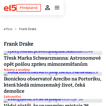
Předplatné
e15.cz
Frank Drake
Frank Drake
Třesk Marka Schwarzmanna: Astronomové
opět pošlou zprávu mimozemšťanům
Názory a analýzy
Ikonickou observatoř Arecibo na Portoriku,
která hledá mimozemský život, čeká
demolice
Zahraniční
Vědci zjistili, že ve vesmíru existuje 36