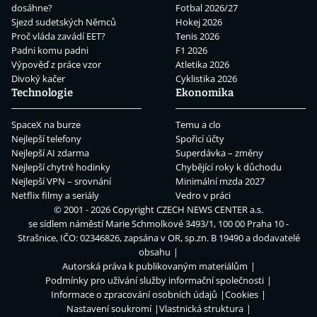
dosáhne?
Fotbal 2026/27
Sjezd sudetských Němců
Hokej 2026
Proč vláda zavádí EET?
Tenis 2026
Padni komu padni
F1 2026
Výpověď z práce vzor
Atletika 2026
Divoký kačer
Cyklistika 2026
Technologie
Ekonomika
SpaceX na burze
Temu a clo
Nejlepší telefony
Spořicí účty
Nejlepší AI zdarma
Superdávka – změny
Nejlepší chytré hodinky
Chybějící roky k důchodu
Nejlepší VPN – srovnání
Minimální mzda 2027
Netflix filmy a seriály
Vedro v práci
© 2001 - 2026 Copyright
CZECH NEWS CENTER a.s.
se sídlem náměstí Marie Schmolkové 3493/1, 100 00 Praha 10 -
Strašnice, IČO: 02346826, zapsána v OR, sp.zn. B 19490 a dodavatelé
obsahu
Autorská práva k publikovaným materiálům
Podmínky pro užívání služby informační společnosti
Informace o zpracování osobních údajů
Cookies
Nastavení soukromí
Vlastnická struktura