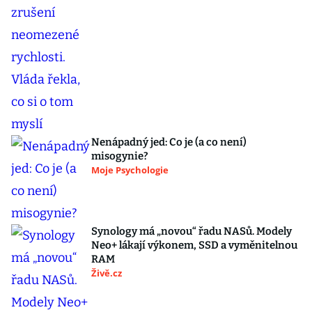
Nenápadný jed: Co je (a co není)
misogynie?
Moje Psychologie
Synology má „novou“ řadu NASů. Modely
Neo+ lákají výkonem, SSD a vyměnitelnou
RAM
Živě.cz