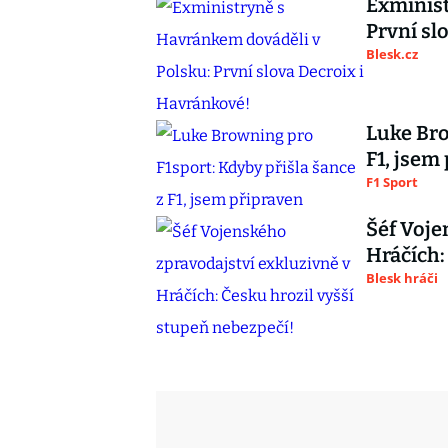
Exminist
První sl
Blesk.cz
Luke Bro
F1, jsem
F1 Sport
Šéf Voje
Hráčích:
Blesk hráči