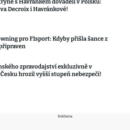
ryně s Havránkem dováděli v Polsku:
ova Decroix i Havránkové!
wning pro F1sport: Kdyby přišla šance z
 připraven
nského zpravodajství exkluzivně v
 Česku hrozil vyšší stupeň nebezpečí!