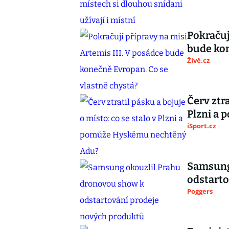
Pokračuj
bude kon
Živě.cz
Červ ztra
Plzni a
iSport.cz
Samsung
odstarto
Poggers