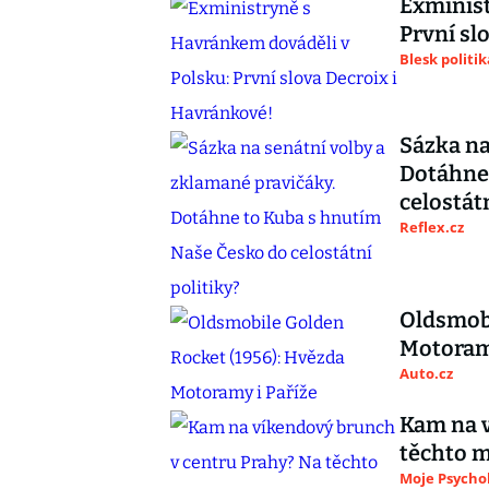
Exminist
První sl
Blesk politik
Sázka na
Dotáhne
celostátn
Reflex.cz
Oldsmobi
Motoramy
Auto.cz
Kam na v
těchto m
Moje Psycho