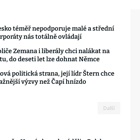
esko téměř nepodporuje malé a střední
orporáty nás totálně ovládají
oliče Zemana i liberály chci nalákat na
tu, do deseti let lze dohnat Němce
vá politická strana, její lídr Štern chce
važnější výzvy než Čapí hnízdo
Další