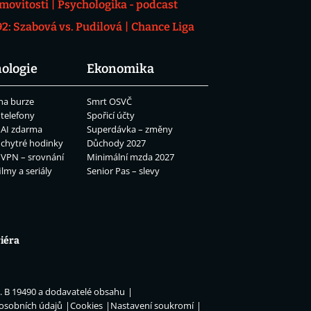
movitosti
Psychologika - podcast
: Szabová vs. Pudilová
Chance Liga
ologie
Ekonomika
na burze
Smrt OSVČ
 telefony
Spořicí účty
 AI zdarma
Superdávka – změny
 chytré hodinky
Důchody 2027
 VPN – srovnání
Minimální mzda 2027
ilmy a seriály
Senior Pas – slevy
iéra
n. B 19490 a dodavatelé obsahu
 osobních údajů
Cookies
Nastavení soukromí