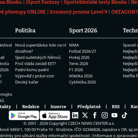
 na Blesku
iSport Fantasy
Spotřebitelské testy Blesku
Ne
vé přestupy ONLINE
Eventový prostor Level 9
OKTAGON 92
Politika
Sport 2026
Techn
estival
Nová superdávka: kdo na ní
MMA
SpaceX 
dosáhne?
Fotbal 2026/27
Nejlepší
ali
Sjezd sudetských Němců
Hokej 2026
Nejlepší
ivota
Proč vláda zavádí EET?
Tenis 2026
Nejlepší
2026:
Padni komu padni
F1 2026
Nejlepší
í
Výpověď z práce vzor
Atletika 2026
Netflix f
i
Divoký kačer
Cyklistika 2026
 mojito
átů
takty
Redakce
Inzerce
Předplatné
RSS
Kar
© 2001 - 2026 Copyright
CZECH NEWS CENTER a.s.
ové 3493/1, 100 00 Praha 10 - Strašnice, IČO: 02346826, zapsána v OR, sp.z
dmínky pro užívání služby informační společnosti
Informace o zpracování