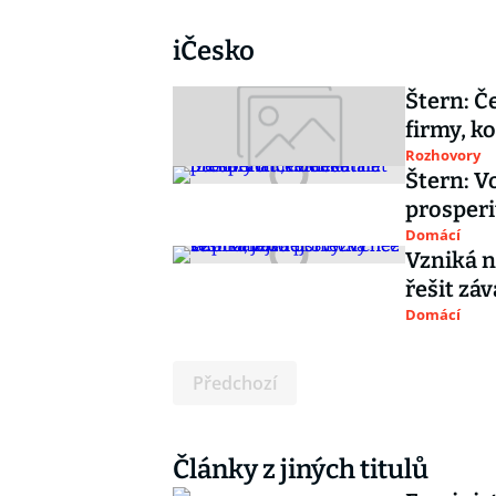
iČesko
Štern: Č
firmy, k
Rozhovory
Štern: V
prosperi
Domácí
Vzniká no
řešit zá
Domácí
Předchozí
Články z jiných titulů