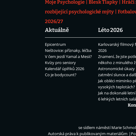
Moje Psychologie
Blesk Tlapky
Hráči
rozbíjející psychologické mýty
Fotbalo
2026/27
Aktuálně
Léto 2026
Epicentrum
Karlovarský filmový f
Neštovice: příznaky, léčba
2026
V čem jezdí Yamal a Mesii?
Znamení, že jste potk
Kvízy pro seniory
někoho z minulého ž
Kalendář úplňků 2026
Astronomické úkazy 
Co je bodycount?
zatmění slunce a dalš
Jak obléci miminko př
vysokých teplotách?
Jak na dokonalé letní
6 lehkých letních sal
Kon
se sídlem náměstí Marie Schmolk
Autorská práva k publikovaným materiálům
Po