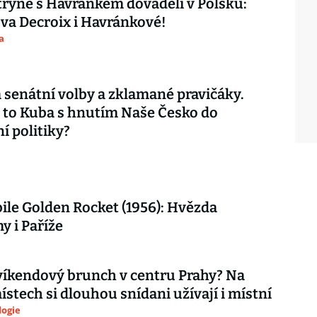
ryně s Havránkem dováděli v Polsku:
ova Decroix i Havránkové!
a
 senátní volby a zklamané pravičáky.
 to Kuba s hnutím Naše Česko do
í politiky?
le Golden Rocket (1956): Hvězda
 i Paříže
íkendový brunch v centru Prahy? Na
ístech si dlouhou snídani užívají i místní
logie