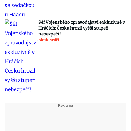
Šéf Vojenského zpravodajství exkluzivně v
Hráčích: Česku hrozil vyšší stupeň
nebezpečí!
Blesk hráči