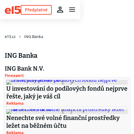
Předplatné
e15.cz
ING Banka
ING Banka
ING Bank N.V.
Finexpert
U investování do podílových fondů nejprve
řešte, jaký je váš cíl
Reklama
Nenechte své volné finanční prostředky
ležet na běžném účtu
Reklama