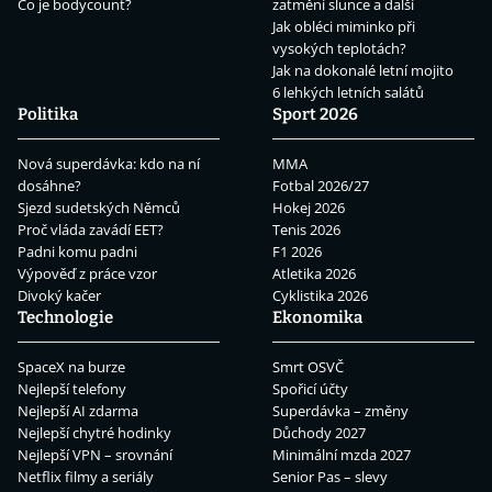
Co je bodycount?
zatmění slunce a další
Jak obléci miminko při
vysokých teplotách?
Jak na dokonalé letní mojito
6 lehkých letních salátů
Politika
Sport 2026
Nová superdávka: kdo na ní
MMA
dosáhne?
Fotbal 2026/27
Sjezd sudetských Němců
Hokej 2026
Proč vláda zavádí EET?
Tenis 2026
Padni komu padni
F1 2026
Výpověď z práce vzor
Atletika 2026
Divoký kačer
Cyklistika 2026
Technologie
Ekonomika
SpaceX na burze
Smrt OSVČ
Nejlepší telefony
Spořicí účty
Nejlepší AI zdarma
Superdávka – změny
Nejlepší chytré hodinky
Důchody 2027
Nejlepší VPN – srovnání
Minimální mzda 2027
Netflix filmy a seriály
Senior Pas – slevy