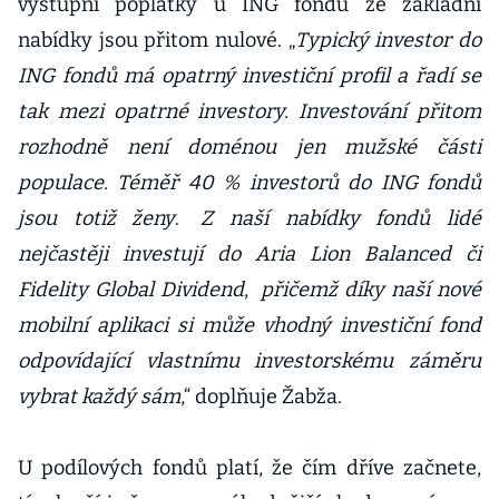
výstupní poplatky u ING fondů ze základní
nabídky jsou přitom nulové. „
Typický investor do
ING fondů má opatrný investiční profil a řadí se
tak mezi opatrné investory. Investování přitom
rozhodně není doménou jen mužské části
populace. Téměř 40 % investorů do ING fondů
jsou totiž ženy
.
Z naší nabídky fondů lidé
nejčastěji investují do Aria Lion Balanced či
Fidelity Global Dividend
,
přičemž díky naší nové
mobilní aplikaci si může vhodný investiční fond
odpovídající vlastnímu investorskému záměru
vybrat každý sám
,“ doplňuje Žabža.
U podílových fondů platí, že čím dříve začnete,