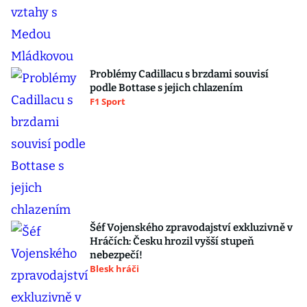
Problémy Cadillacu s brzdami souvisí
podle Bottase s jejich chlazením
F1 Sport
Šéf Vojenského zpravodajství exkluzivně v
Hráčích: Česku hrozil vyšší stupeň
nebezpečí!
Blesk hráči