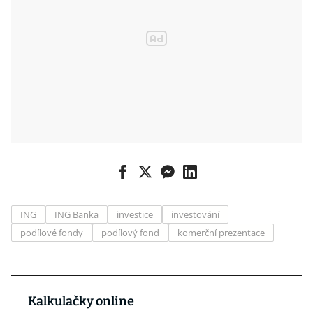
ING
ING Banka
investice
investování
podílové fondy
podílový fond
komerční prezentace
Kalkulačky online