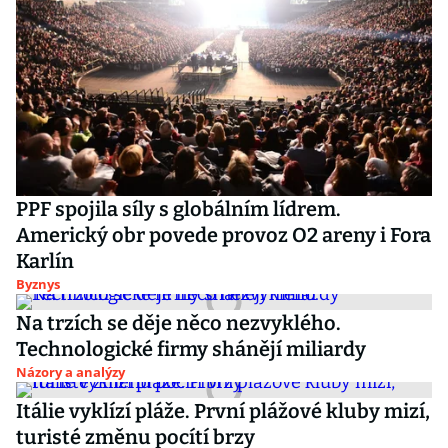
PPF spojila síly s globálním lídrem.
Americký obr povede provoz O2 areny i Fora
Karlín
Byznys
Na trzích se děje něco nezvyklého.
Technologické firmy shánějí miliardy
Názory a analýzy
Itálie vyklízí pláže. První plážové kluby mizí,
turisté změnu pocítí brzy