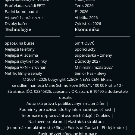
Proč vláda zavádí EET?
Tenis 2026
Padni komu padni
F1 2026
Výpověď z práce vzor
Atletika 2026
Divoký kačer
Cyklistika 2026
Technologie
Ekonomika
SpaceX na burze
Smrt OSVČ
Nejlepší telefony
Spořicí účty
Nejlepší AI zdarma
Superdávka – změny
Nejlepší chytré hodinky
Důchody 2027
Nejlepší VPN – srovnání
Minimální mzda 2027
Netflix filmy a seriály
Senior Pas – slevy
© 2001 - 2026 Copyright
CZECH NEWS CENTER a.s.
se sídlem náměstí Marie Schmolkové 3493/1, 100 00 Praha 10 -
Strašnice, IČO: 02346826, zapsána v OR, sp.zn. B 19490 a dodavatelé
obsahu
Autorská práva k publikovaným materiálům
Podmínky pro užívání služby informační společnosti
Informace o zpracování osobních údajů
Cookies
Nastavení soukromí
Vlastnická struktura
Jednotná kontaktní místa / Single Points of Contact
Etický kodex
Povinně zveřejňované informace