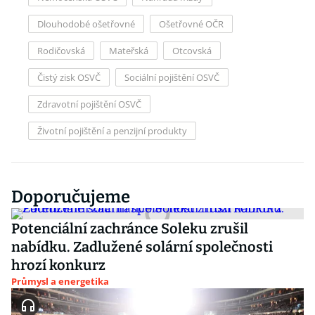
Dlouhodobé ošetřovné
Ošetřovné OČR
Rodičovská
Mateřská
Otcovská
Čistý zisk OSVČ
Sociální pojištění OSVČ
Zdravotní pojištění OSVČ
Životní pojištění a penzijní produkty
Doporučujeme
Potenciální zachránce Soleku zrušil
nabídku. Zadlužené solární společnosti
hrozí konkurz
Průmysl a energetika