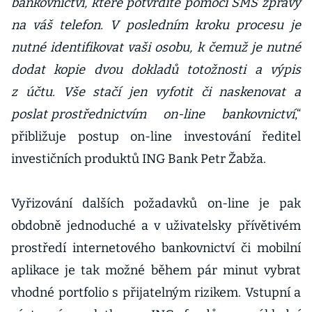
bankovnictví, které potvrdíte pomocí SMS zprávy
na váš telefon. V posledním kroku procesu je
nutné identifikovat vaši osobu, k čemuž je nutné
dodat kopie dvou dokladů totožnosti a výpis
z účtu. Vše stačí jen vyfotit či naskenovat a
poslat
prostřednictvím on-line bankovnictví
,“
přibližuje postup on-line investování ředitel
investičních produktů ING Bank Petr Žabža.
Vyřizování dalších požadavků on-line je pak
obdobně jednoduché a v uživatelsky přívětivém
prostředí internetového bankovnictví či mobilní
aplikace je tak možné během pár minut vybrat
vhodné portfolio s přijatelným rizikem. Vstupní a