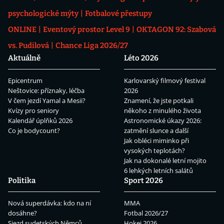
psychologické mýty
Fotbalové přestupy
ONLINE
Eventový prostor Level 9
OKTAGON 92: Szabová
vs. Pudilová
Chance Liga 2026/27
Aktuálně
Léto 2026
Epicentrum
Karlovarský filmový festival
Neštovice: příznaky, léčba
2026
V čem jezdí Yamal a Mesii?
Znamení, že jste potkali
Kvízy pro seniory
někoho z minulého života
Kalendář úplňků 2026
Astronomické úkazy 2026:
Co je bodycount?
zatmění slunce a další
Jak obléci miminko při
vysokých teplotách?
Jak na dokonalé letní mojito
6 lehkých letních salátů
Politika
Sport 2026
Nová superdávka: kdo na ní
MMA
dosáhne?
Fotbal 2026/27
Sjezd sudetských Němců
Hokej 2026