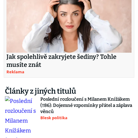
Jak spolehlivě zakryjete šediny? Tohle
musíte znát
Reklama
Články z jiných titulů
Poslední rozloučení s Milanem Knížákem
(†86): Dojemné vzpomínky přátel a záplava
věnců
Blesk politika