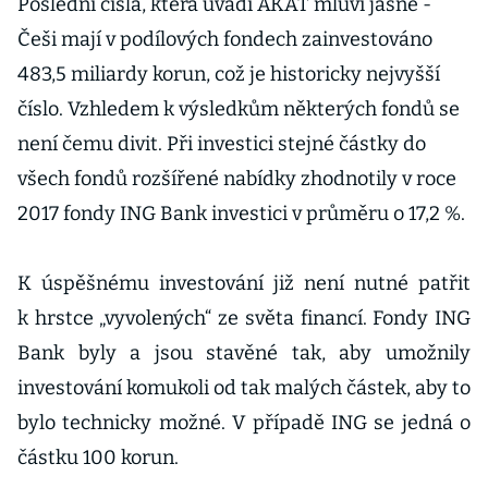
Poslední čísla, která uvádí AKAT mluví jasně -
Češi mají v podílových fondech zainvestováno
483,5 miliardy korun, což je historicky nejvyšší
číslo. Vzhledem k výsledkům některých fondů se
není čemu divit. Při investici stejné částky do
všech fondů rozšířené nabídky zhodnotily v roce
2017 fondy ING Bank investici v průměru o 17,2 %.
K úspěšnému investování již není nutné patřit
k hrstce „vyvolených“ ze světa financí. Fondy ING
Bank byly a jsou stavěné tak, aby umožnily
investování komukoli od tak malých částek, aby to
bylo technicky možné. V případě ING se jedná o
částku 100 korun.