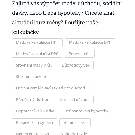
Zajímá vás výpočet mzdy, důchodu, sociální
dávky, nebo třeba hypotéky? Chcete znát
aktuální kurz měny? Použijte naše
kalkulačky:
Mzdová kalkulačka HPP
Mzdová kalkulačka DPP
Mzdová kalkulačka DPČ
Převod měn
Srovnání mzdy v ČR
Důchodový věk
Starobní důchod
Osobní vyměřovací základ pro důchod
Předčasný důchod
Invalidní důchod
Hypoteční kalkulačka
Refinancování hypotéky
Příspěvek na bydlení
Nemocenská
Nemocenská OSVČ
Náhrada mzdy