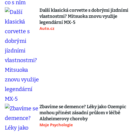
Další klasická corvette s dobrými jízdními
vlastnostmi? Mitsuoka znovu využije
legendární MX-5
Auto.cz
Zbavíme se demence? Léky jako Ozempic
mohou přinést zásadní průlom v léčbě
Alzheimerovy choroby
Moje Psychologie