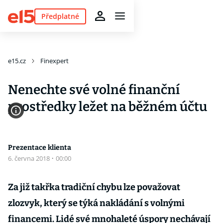
Předplatné
e15.cz
Finexpert
Nenechte své volné finanční
prostředky ležet na běžném účtu
Prezentace klienta
6. června 2018
·
00:00
Za již takřka tradiční chybu lze považovat
zlozvyk, který se týká nakládání s volnými
financemi. Lidé své mnohaleté úspory nechávají