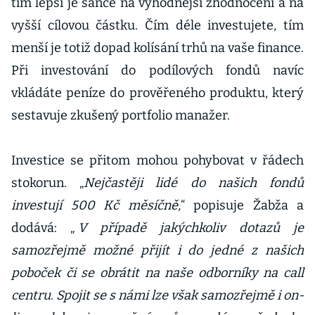
tím lepší je šance na výhodnější zhodnocení a na
vyšší cílovou částku. Čím déle investujete, tím
menší je totiž dopad kolísání trhů na vaše finance.
Při investování do podílových fondů navíc
vkládáte peníze do prověřeného produktu, který
sestavuje zkušený portfolio manažer.
Investice se přitom mohou pohybovat v řádech
stokorun. „
Nejčastěji lidé do našich fondů
investují 500 Kč měsíčně,
“ popisuje Žabža a
dodává: „
V případě jakýchkoliv dotazů je
samozřejmě možné přijít i do jedné z našich
poboček či se obrátit na naše odborníky na call
centru. Spojit se s námi lze však samozřejmě i on-