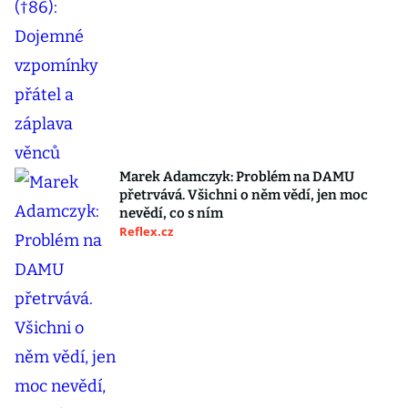
Marek Adamczyk: Problém na DAMU
přetrvává. Všichni o něm vědí, jen moc
nevědí, co s ním
Reflex.cz