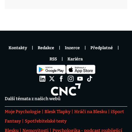
Kontakty
Redakce
Inzerce
Předplatné
RSS
Kariéra
Další témata z našich webů
Moje Psychologie
Blesk Tlapky
Hráči na Blesku
iSport
Fantasy
Spotřebitelské testy
Blesku
Nemovitosti
Psychologika - podcast rozbíjející